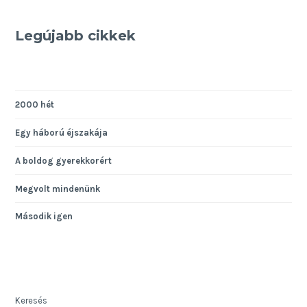
Legújabb cikkek
2000 hét
Egy háború éjszakája
A boldog gyerekkorért
Megvolt mindenünk
Második igen
Keresés