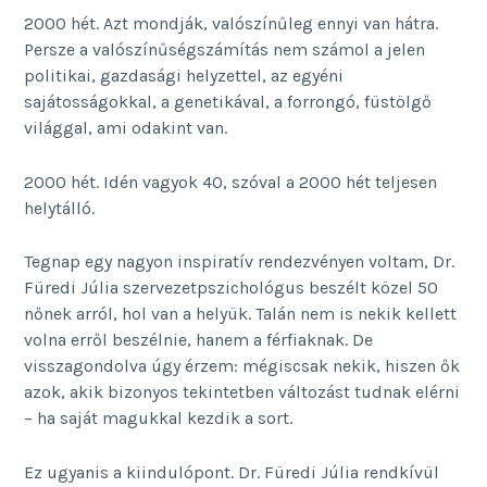
2000 hét. Azt mondják, valószínűleg ennyi van hátra.
Persze a valószínűségszámítás nem számol a jelen
politikai, gazdasági helyzettel, az egyéni
sajátosságokkal, a genetikával, a forrongó, füstölgő
világgal, ami odakint van.
2000 hét. Idén vagyok 40, szóval a 2000 hét teljesen
helytálló.
Tegnap egy nagyon inspiratív rendezvényen voltam, Dr.
Füredi Júlia szervezetpszichológus beszélt közel 50
nőnek arról, hol van a helyük. Talán nem is nekik kellett
volna erről beszélnie, hanem a férfiaknak. De
visszagondolva úgy érzem: mégiscsak nekik, hiszen ők
azok, akik bizonyos tekintetben változást tudnak elérni
– ha saját magukkal kezdik a sort.
Ez ugyanis a kiindulópont. Dr. Füredi Júlia rendkívül