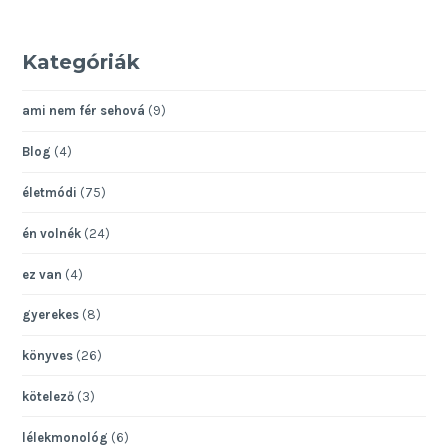
Kategóriák
ami nem fér sehová
(9)
Blog
(4)
életmódi
(75)
én volnék
(24)
ez van
(4)
gyerekes
(8)
könyves
(26)
kötelező
(3)
lélekmonológ
(6)