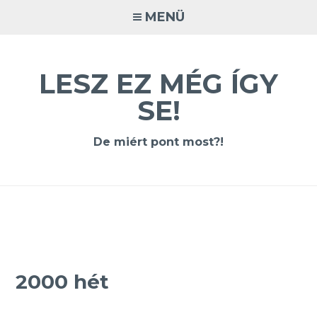
Tovább
MENÜ
a
tartalomra
LESZ EZ MÉG ÍGY
SE!
De miért pont most?!
2000 hét