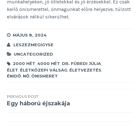
munkahelyeken, jó ötletekkel és jó érzésekkel. Ez csak
kellő önismerettel, önmagunkat előre helyezve, túlzott
elvárások nélkül sikerülhet.
MÁJUS 8, 2024
LESZEZMEGIGYSE
UNCATEGORIZED
2000 HÉT
,
4000 HÉT
,
DR. FÜREDI JÚLIA
,
ÉLET
,
ÉLETKÖZEPI VÁLSÁG
,
ÉLETVEZETÉS
,
ÉNIDŐ
,
NŐ
,
ÖNISMERET
Bejegyzés
PREVIOUS POST
Egy háború éjszakája
navigáció