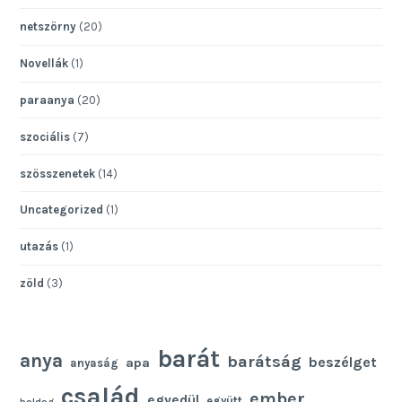
netszörny
(20)
Novellák
(1)
paraanya
(20)
szociális
(7)
szösszenetek
(14)
Uncategorized
(1)
utazás
(1)
zöld
(3)
barát
anya
barátság
beszélget
apa
anyaság
család
ember
egyedül
együtt
boldog