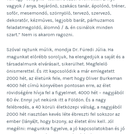
vagyok / anya, bejárónő, szakács tanár, ápolónő, tréner,
sofőr, mesemondó, szörnyölő, tervező, szervező,
dekoratőr, kézműves, legjobb barát, párhuzamos
feladatmegoldó, álomnő / & én csinálok minden
szart.” Nem is akarom ragozni.
Szóval rajtunk múlik, mondja Dr. Füredi Júlia. Ha
magunkat előrébb soroljuk, ha elengedjük a saját és a
társadalmunk elvárásait, sikerülhet. Megfelelő
önismerettel. És itt kapcsolódik a már emlegetett
2000 hét, az életünk fele, mert hogy Oliver Burkeman
4000 hét című könyvében pontosan erre, az élet
rövidségére hívja fel a figyelmet. 4000 hét – nagyjából
80 év. Ennyi jut nekünk itt a Földön. És a nagy
felébredés, a 40 körüli életközepi válság, a nagyjából
2000 hét riasztóan kevés léte ébreszti fel sokszor az
ember (lányá)t, hogy bizony, az életet élni kell. Jól
megélni: magunkra figyelve, a jó kapcsolatokban és jó