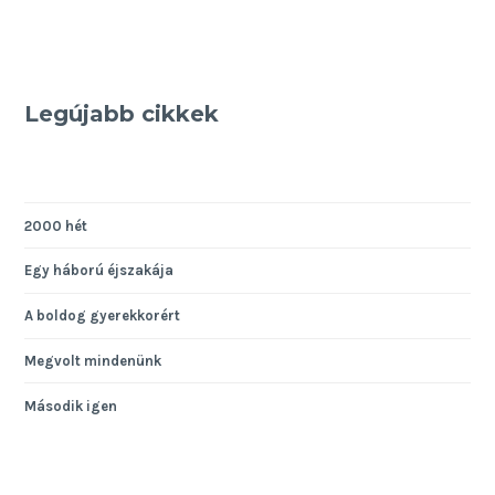
Legújabb cikkek
2000 hét
Egy háború éjszakája
A boldog gyerekkorért
Megvolt mindenünk
Második igen