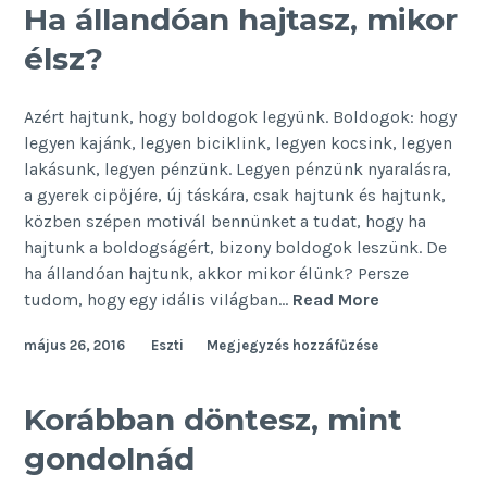
a
Ha állandóan hajtasz, mikor
boldogságot
élsz?
Azért hajtunk, hogy boldogok legyünk. Boldogok: hogy
legyen kajánk, legyen biciklink, legyen kocsink, legyen
lakásunk, legyen pénzünk. Legyen pénzünk nyaralásra,
a gyerek cipőjére, új táskára, csak hajtunk és hajtunk,
közben szépen motivál bennünket a tudat, hogy ha
hajtunk a boldogságért, bizony boldogok leszünk. De
ha állandóan hajtunk, akkor mikor élünk? Persze
Ha
tudom, hogy egy idális világban…
Read More
állandóan
május 26, 2016
Eszti
Megjegyzés hozzáfűzése
hajtasz,
mikor
élsz?
Korábban döntesz, mint
gondolnád