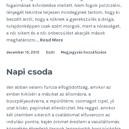
fogalmának kihirdetése mellett. Nem fogok politizálni,
lényegét tekintve teljesen mindegynek tartom, hogy ki
beszélt arról, hogy a nőknek a gyerekszülés a dolga,
tulajdonképpen csak azért morgok, mert a nőiességet,
a női sikert és a női önbecsülést akarják mások
Pár
meghatározni.…
Read More
mondat
december 15, 2015
Eszti
Megjegyzés hozzáfűzése
a
női
önbeteljesítésről
Napi csoda
Van abban valami furcsa elfogódottság, amikor az
ember kikíséri a másikat az állomásra, a
buszpályaudvarra, a repülőtérre, csomagot cipel, jó
utat kíván, papírokat ellenőriztet. Ma reggel, amikor
két ütemben sikerült a családomat elfuvarozni az
indulási pontra, kaján örömet éreztem a vasútállomás
környékén ébredező taxisok legnagyobb bosszúságára