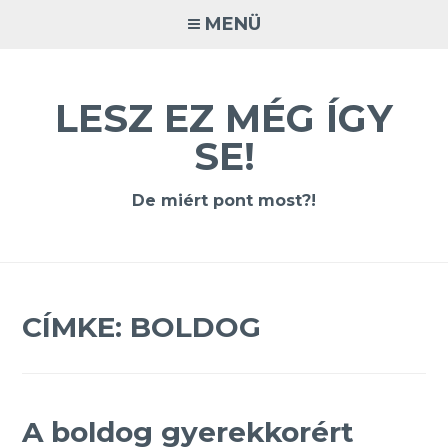
Tovább
MENÜ
a
tartalomra
LESZ EZ MÉG ÍGY
SE!
De miért pont most?!
CÍMKE:
BOLDOG
A boldog gyerekkorért