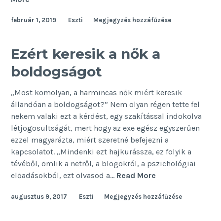
fontos,
február 1, 2019
Eszti
Megjegyzés hozzáfűzése
hogy
anya
lehessen
Ezért keresik a nők a
egyedül
boldogságot
„Most komolyan, a harmincas nők miért keresik
állandóan a boldogságot?” Nem olyan régen tette fel
nekem valaki ezt a kérdést, egy szakítással indokolva
létjogosultságát, mert hogy az exe egész egyszerűen
ezzel magyarázta, miért szeretné befejezni a
kapcsolatot. „Mindenki ezt hajkurássza, ez folyik a
tévéből, ömlik a netről, a blogokról, a pszichológiai
Ezért
előadásokból, ezt olvasod a…
Read More
keresik
augusztus 9, 2017
Eszti
Megjegyzés hozzáfűzése
a
nők