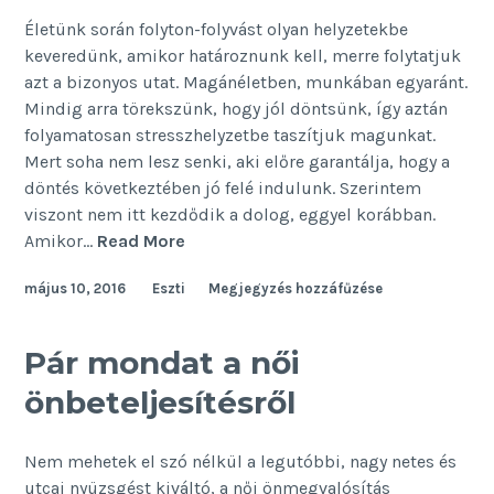
Életünk során folyton-folyvást olyan helyzetekbe
keveredünk, amikor határoznunk kell, merre folytatjuk
azt a bizonyos utat. Magánéletben, munkában egyaránt.
Mindig arra törekszünk, hogy jól döntsünk, így aztán
folyamatosan stresszhelyzetbe taszítjuk magunkat.
Mert soha nem lesz senki, aki előre garantálja, hogy a
döntés következtében jó felé indulunk. Szerintem
viszont nem itt kezdődik a dolog, eggyel korábban.
Korábban
Amikor…
Read More
döntesz,
május 10, 2016
Eszti
Megjegyzés hozzáfűzése
mint
gondolnád
Pár mondat a női
önbeteljesítésről
Nem mehetek el szó nélkül a legutóbbi, nagy netes és
utcai nyüzsgést kiváltó, a női önmegvalósítás