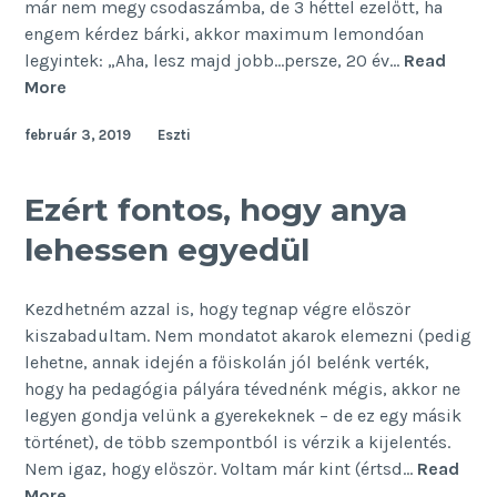
már nem megy csodaszámba, de 3 héttel ezelőtt, ha
engem kérdez bárki, akkor maximum lemondóan
legyintek: „Aha, lesz majd jobb…persze, 20 év…
Read
Ezek
More
a
február 3, 2019
Eszti
kezdő
anya
sikerei
Ezért fontos, hogy anya
lehessen egyedül
Kezdhetném azzal is, hogy tegnap végre először
kiszabadultam. Nem mondatot akarok elemezni (pedig
lehetne, annak idején a főiskolán jól belénk verték,
hogy ha pedagógia pályára tévednénk mégis, akkor ne
legyen gondja velünk a gyerekeknek – de ez egy másik
történet), de több szempontból is vérzik a kijelentés.
Nem igaz, hogy először. Voltam már kint (értsd…
Read
Ezért
More