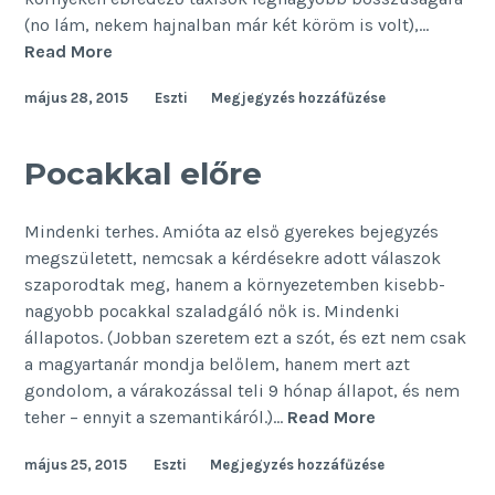
(no lám, nekem hajnalban már két köröm is volt),…
Napi
Read More
csoda
május 28, 2015
Eszti
Megjegyzés hozzáfűzése
Pocakkal előre
Mindenki terhes. Amióta az első gyerekes bejegyzés
megszületett, nemcsak a kérdésekre adott válaszok
szaporodtak meg, hanem a környezetemben kisebb-
nagyobb pocakkal szaladgáló nők is. Mindenki
állapotos. (Jobban szeretem ezt a szót, és ezt nem csak
a magyartanár mondja belőlem, hanem mert azt
gondolom, a várakozással teli 9 hónap állapot, és nem
Pocakkal
teher – ennyit a szemantikáról.)…
Read More
előre
május 25, 2015
Eszti
Megjegyzés hozzáfűzése