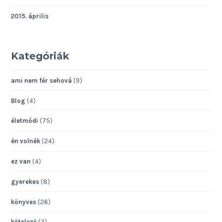
2015. április
Kategóriák
ami nem fér sehová
(9)
Blog
(4)
életmódi
(75)
én volnék
(24)
ez van
(4)
gyerekes
(8)
könyves
(26)
kötelező
(3)