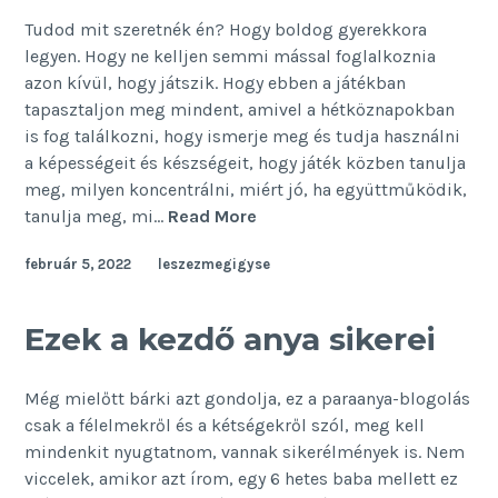
Tudod mit szeretnék én? Hogy boldog gyerekkora
legyen. Hogy ne kelljen semmi mással foglalkoznia
azon kívül, hogy játszik. Hogy ebben a játékban
tapasztaljon meg mindent, amivel a hétköznapokban
is fog találkozni, hogy ismerje meg és tudja használni
a képességeit és készségeit, hogy játék közben tanulja
meg, milyen koncentrálni, miért jó, ha együttműködik,
A
tanulja meg, mi…
Read More
boldog
február 5, 2022
leszezmegigyse
gyerekkorért
Ezek a kezdő anya sikerei
Még mielőtt bárki azt gondolja, ez a paraanya-blogolás
csak a félelmekről és a kétségekről szól, meg kell
mindenkit nyugtatnom, vannak sikerélmények is. Nem
viccelek, amikor azt írom, egy 6 hetes baba mellett ez