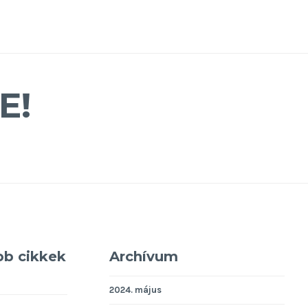
E!
bb cikkek
Archívum
2024. május