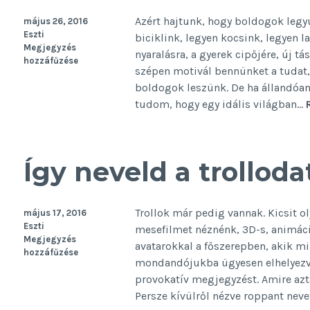
Azért hajtunk, hogy boldogok legy
május 26, 2016
Eszti
biciklink, legyen kocsink, legyen
Megjegyzés
nyaralásra, a gyerek cipőjére, új t
hozzáfűzése
szépen motivál bennünket a tudat,
boldogok leszünk. De ha állandóan
tudom, hogy egy idális világban…
Így neveld a trolloda
Trollok már pedig vannak. Kicsit o
május 17, 2016
Eszti
mesefilmet néznénk, 3D-s, animáció
Megjegyzés
avatarokkal a főszerepben, akik 
hozzáfűzése
mondandójukba ügyesen elhelyezv
provokatív megjegyzést. Amire azt
Persze kívülről nézve roppant neve