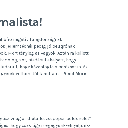
neveld
a
trollodat!
malista!
l bíró negatív tulajdonságnak,
ános jellemzésnél pedig jó beugrónak
. Mert tényleg az vagyok. Aztán rá kellett
v dolog, sőt, ráadásul ahelyett, hogy
iderült, hogy kézenfogta a parázást is. Az
Ezért
 gyerek voltam. Jól tanultam,…
Read More
ne
legyél
maximalista!
gész világ a „diéta-feszespopsi-boldogélet”
éges, hogy csak úgy megegyünk-elnyaljunk-