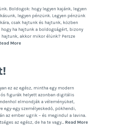
ünk. Boldogok: hogy legyen kajánk, legyen
 lakásunk, legyen pénzünk. Legyen pénzünk
áskára, csak hajtunk és hajtunk, közben
 hogy ha hajtunk a boldogságért, bizony
 hajtunk, akkor mikor élünk? Persze
Ha
Read More
állandóan
hajtasz,
mikor
t!
élsz?
lyan ez az egész, mintha egy modern
s figurák helyett azonban digitális
mindenhol elmondják a véleményüket,
e egy-egy személyeskedő, pökhendi,
án az ember ugrik – és megindul a lavina.
Így
tséges az egész, de ha te vagy…
Read More