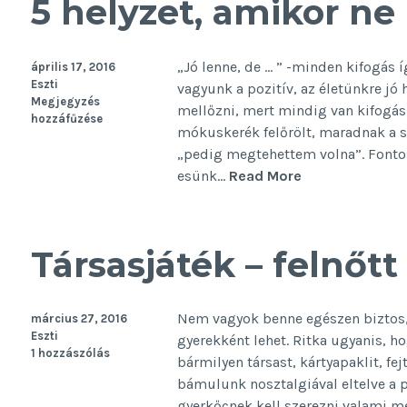
5 helyzet, amikor ne 
„Jó lenne, de … ” -minden kifogás
április 17, 2016
Eszti
vagyunk a pozitív, az életünkre jó 
Megjegyzés
mellőzni, mert mindig van kifogás.
hozzáfűzése
mókuskerék felőrölt, maradnak a s
„pedig megtehettem volna”. Fontos 
5
esünk…
Read More
helyzet,
amikor
ne
Társasjáték – felnőt
keress
kifogást!
Nem vagyok benne egészen biztos, 
március 27, 2016
Eszti
gyerekként lehet. Ritka ugyanis, 
1 hozzászólás
bármilyen társast, kártyapaklit, fe
bámulunk nosztalgiával eltelve a 
gyerkőcnek kell szerezni valami m