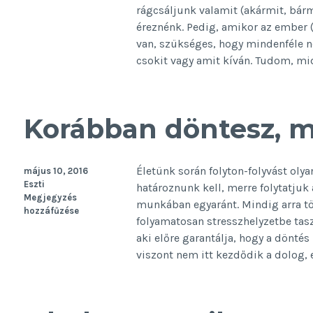
rágcsáljunk valamit (akármit, bárm
éreznénk. Pedig, amikor az ember (
van, szükséges, hogy mindenféle ne
csokit vagy amit kíván. Tudom, mi
Korábban döntesz, 
Életünk során folyton-folyvást oly
május 10, 2016
Eszti
határoznunk kell, merre folytatjuk
Megjegyzés
munkában egyaránt. Mindig arra tö
hozzáfűzése
folyamatosan stresszhelyzetbe tas
aki előre garantálja, hogy a dönté
viszont nem itt kezdődik a dolog,