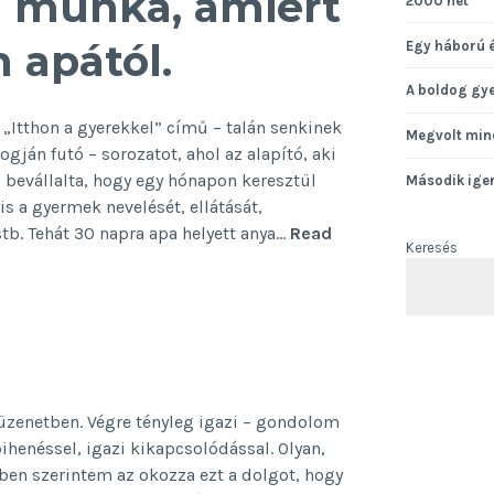
a munka, amiért
2000 hét
m apától.
Egy háború 
A boldog gy
 „Itthon a gyerekkel” című – talán senkinek
Megvolt min
gján futó – sorozatot, ahol az alapító, aki
 bevállalta, hogy egy hónapon keresztül
Második ige
is a gyermek nevelését, ellátását,
tb. Tehát 30 napra apa helyett anya…
Read
Keresés
m üzenetben. Végre tényleg igazi – gondolom
ihenéssel, igazi kikapcsolódással. Olyan,
en szerintem az okozza ezt a dolgot, hogy