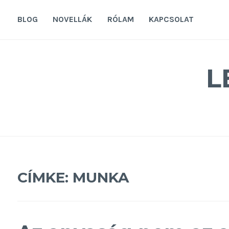
Tovább
a
BLOG
NOVELLÁK
RÓLAM
KAPCSOLAT
tartalomra
L
CÍMKE:
MUNKA