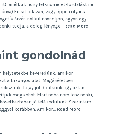
it), anélkül, hogy lelkiismeret-furdalást ne
lánya) kicsit odavan, vagy éppen olyanja
gatív érzés nélkül nassoljon, egyen egy
A
denki tudja, a dolog lényege…
Read More
csoki
nem
bűn!
mint gondolnád
an helyzetekbe keveredünk, amikor
 azt a bizonyos utat. Magánéletben,
rekszünk, hogy jól döntsünk, így aztán
zítjuk magunkat. Mert soha nem lesz senki,
s következtében jó felé indulunk. Szerintem
Korábban
 eggyel korábban. Amikor…
Read More
döntesz,
mint
gondolnád