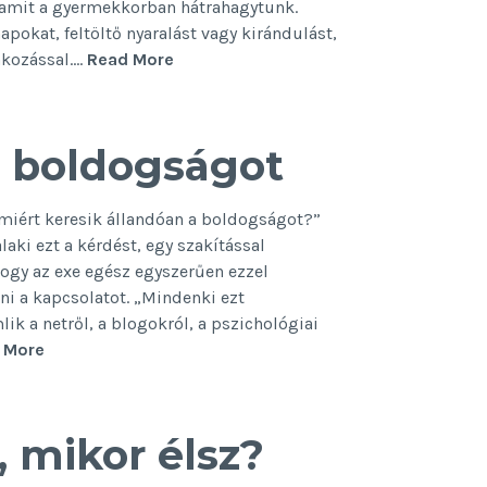
, amit a gyermekkorban hátrahagytunk.
pokat, feltöltő nyaralást vagy kirándulást,
Igazi
akozással.…
Read More
nyár
a boldogságot
miért keresik állandóan a boldogságot?”
aki ezt a kérdést, egy szakítással
hogy az exe egész egyszerűen ezzel
ni a kapcsolatot. „Mindenki ezt
lik a netről, a blogokról, a pszichológiai
Ezért
 More
keresik
a
nők
, mikor élsz?
a
boldogságot