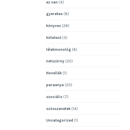
ez van
(4)
gyerekes
(8)
könyves
(26)
kötelező
(3)
lélekmonológ
(6)
netszörny
(20)
Novellák
(1)
paraanya
(20)
szociális
(7)
szösszenetek
(14)
Uncategorized
(1)