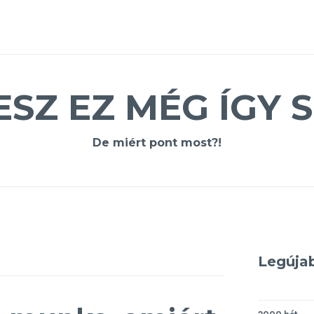
ESZ EZ MÉG ÍGY S
De miért pont most?!
Legúja