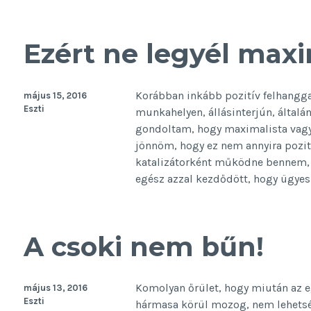
Ezért ne legyél maxi
Korábban inkább pozitív felhangga
május 15, 2016
Eszti
munkahelyen, állásinterjún, által
gondoltam, hogy maximalista vagyok
jönnöm, hogy ez nem annyira pozití
katalizátorként működne bennem, k
egész azzal kezdődött, hogy ügyes
A csoki nem bűn!
Komolyan őrület, hogy miután az e
május 13, 2016
Eszti
hármasa körül mozog, nem lehets