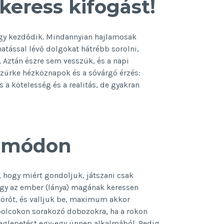
keress kifogást!
 így kezdődik. Mindannyian hajlamosak
hatással lévő dolgokat hátrébb sorolni,
 Aztán észre sem vesszük, és a napi
zürke hézköznapok és a sóvárgó érzés:
a kötelesség és a realitás, de gyakran
t módon
hogy miért gondoljuk, játszani csak
hogy az ember (lánya) magának keressen
jtörőt, és valljuk be, maximum akkor
polcokon sorakozó dobozokra, ha a rokon
eglepetést egy-egy ünnep alkalmából. Pedig