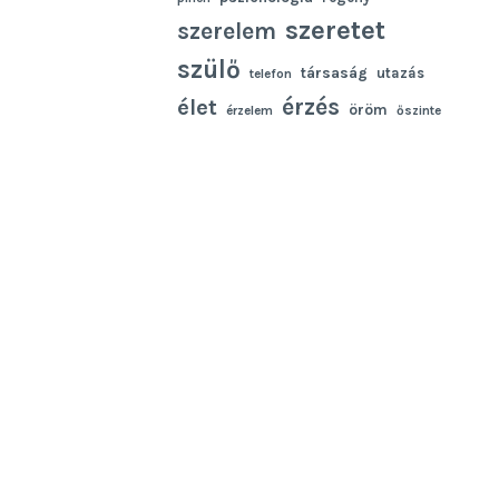
szeretet
szerelem
szülő
társaság
utazás
telefon
élet
érzés
öröm
érzelem
őszinte