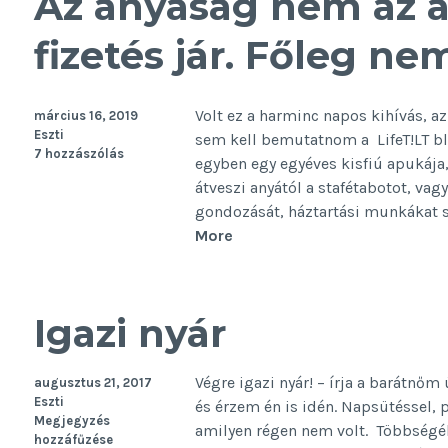
Az anyaság nem az 
fizetés jár. Főleg ne
Volt ez a harminc napos kihívás, az
március 16, 2019
Eszti
sem kell bemutatnom a LifeT!LT blo
7 hozzászólás
egyben egy egyéves kisfiú apukája,
átveszi anyától a stafétabotot, vagy
gondozását, háztartási munkákat s
Az
More
anyaság
nem
az
Igazi nyár
a
munka,
amiért
Végre igazi nyár! – írja a barátnő
augusztus 21, 2017
fizetés
Eszti
és érzem én is idén. Napsütéssel, p
Megjegyzés
jár.
amilyen régen nem volt. Többségéb
hozzáfűzése