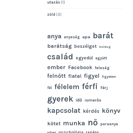
utazás
(1)
zöld
(3)
barát
anya
apa
anyaság
barátság
beszélget
boldog
család
egyedül
együtt
ember
Facebook
feleség
felnőtt
figyel
fiatal
figyelem
férfi
félelem
férj
fél
gyerek
idő
ismerős
kapcsolat
könyv
kérdés
nő
munka
kötet
paraanya
pszichológia
regény
pihen