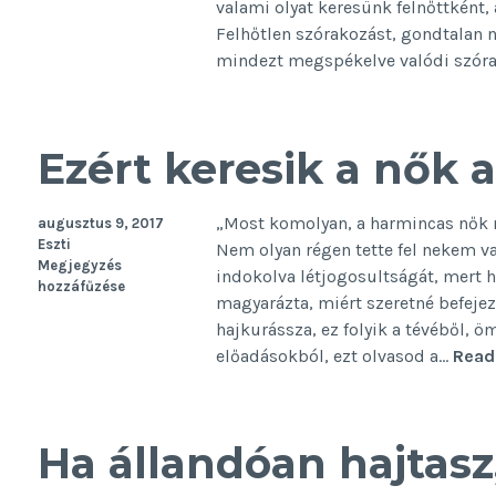
Főleg
valami olyat keresünk felnőttként
nem
Felhőtlen szórakozást, gondtalan na
apától.
mindezt megspékelve valódi szór
Ezért keresik a nők 
„Most komolyan, a harmincas nők 
augusztus 9, 2017
Eszti
Nem olyan régen tette fel nekem val
Megjegyzés
indokolva létjogosultságát, mert 
hozzáfűzése
magyarázta, miért szeretné befejez
hajkurássza, ez folyik a tévéből, öm
előadásokból, ezt olvasod a…
Read
Ha állandóan hajtasz