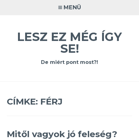
Tovább
MENÜ
a
tartalomra
LESZ EZ MÉG ÍGY
SE!
De miért pont most?!
CÍMKE:
FÉRJ
Mitől vagyok jó feleség?