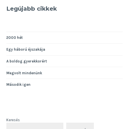
Legújabb cikkek
2000 hét
Egy háború éjszakája
A boldog gyerekkorért
Megvolt mindenünk
Második igen
Keresés