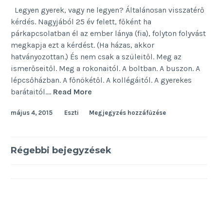
Legyen gyerek, vagy ne legyen? Általánosan visszatérő
kérdés. Nagyjából 25 év felett, főként ha
párkapcsolatban él az ember lánya (fia), folyton folyvást
megkapja ezt a kérdést. (Ha házas, akkor
hatványozottan.) És nem csak a szüleitől. Meg az
ismerőseitől. Meg a rokonaitól. A boltban. A buszon. A
lépcsőházban. A főnökétől. A kollégáitól. A gyerekes
Gyerekes
barátaitól.…
Read More
kérdések
május 4, 2015
Eszti
Megjegyzés hozzáfűzése
Bejegyzés
Régebbi bejegyzések
navigáció