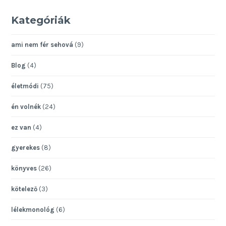
Kategóriák
ami nem fér sehová
(9)
Blog
(4)
életmódi
(75)
én volnék
(24)
ez van
(4)
gyerekes
(8)
könyves
(26)
kötelező
(3)
lélekmonológ
(6)