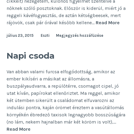
cikkeit) nézegetem, különös figyelmet szentelve a
nőknek szóló posztoknak. Először is kiderül, miért jó a
reggeli kávéfogyasztás, de aztán kétségbeesek, mert
Ha
rájövök, csak pár órával később kellene…
Read More
a
július 23, 2015
Eszti
Megjegyzés hozzáfűzése
női
oldala
követ
Napi csoda
Van abban valami furcsa elfogódottság, amikor az
ember kikíséri a másikat az állomásra, a
buszpályaudvarra, a repülőtérre, csomagot cipel, jó
utat kíván, papírokat ellenőriztet. Ma reggel, amikor
két ütemben sikerült a családomat elfuvarozni az
indulási pontra, kaján örömet éreztem a vasútállomás
környékén ébredező taxisok legnagyobb bosszúságára
(no lám, nekem hajnalban már két köröm is volt),…
Napi
Read More