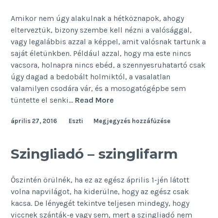
Amikor nem úgy alakulnak a hétköznapok, ahogy
elterveztük, bizony szembe kell nézni a valósággal,
vagy legalábbis azzal a képpel, amit valósnak tartunk a
saját életünkben. Például azzal, hogy ma este nincs
vacsora, holnapra nincs ebéd, a szennyesruhatartó csak
úgy dagad a bedobált holmiktól, a vasalatlan
valamilyen csodára vár, és a mosogatógépbe sem
Mitől
tüntette el senki…
Read More
vagyok
április 27, 2016
Eszti
Megjegyzés hozzáfűzése
jó
feleség?
Szingliadó – szinglifarm
Őszintén örülnék, ha ez az egész április 1-jén látott
volna napvilágot, ha kiderülne, hogy az egész csak
kacsa. De lényegét tekintve teljesen mindegy, hogy
viccnek szánták-e vagy sem, mert a szingliadó nem