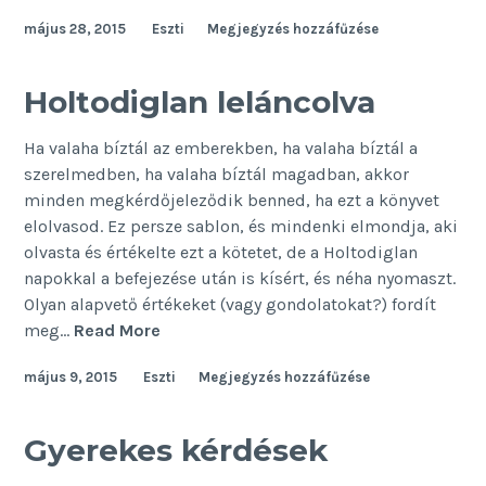
csoda
május 28, 2015
Eszti
Megjegyzés hozzáfűzése
Holtodiglan leláncolva
Ha valaha bíztál az emberekben, ha valaha bíztál a
szerelmedben, ha valaha bíztál magadban, akkor
minden megkérdőjeleződik benned, ha ezt a könyvet
elolvasod. Ez persze sablon, és mindenki elmondja, aki
olvasta és értékelte ezt a kötetet, de a Holtodiglan
napokkal a befejezése után is kísért, és néha nyomaszt.
Olyan alapvető értékeket (vagy gondolatokat?) fordít
Holtodiglan
meg…
Read More
leláncolva
május 9, 2015
Eszti
Megjegyzés hozzáfűzése
Gyerekes kérdések