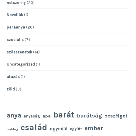
netszörny
(20)
Novellák
(1)
paraanya
(20)
szociális
(7)
szösszenetek
(14)
Uncategorized
(1)
utazás
(1)
zöld
(3)
barát
anya
barátság
beszélget
apa
anyaság
család
ember
egyedül
együtt
boldog