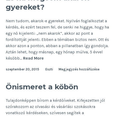
gyereket?
Nem tudom, akarok-e gyereket. Nyilván foglalkoztat a
kérdés, és ezért teszem fel, de senki ne higgye, hogy ha
egy nő kijelenti: „nem akarok”, akkor az pont a
fordítottját jelenti. Ebben a témában biztos nem. Ott és
akkor azon a ponton, abban a pillanatban így gondolja.
Aztán lehet, hogy másnap, egy hónap múlva, 5 évvel
És
később…
Read More
ha
szeptember 20, 2015
Eszti
Megjegyzés hozzáfűzése
mégsem
akarok
gyereket?
Önismeret a köbön
Tulajdonképpen bírom a kérdőíveket. Kifejezetten jól
szórakozom az olvasási és vásárlási szokásokra
vonatkozó kérdéseken, szívesen segítek a