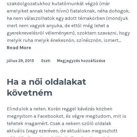
szakdolgozatukhoz kutatómunkát végző (már
amelyiket annak lehet hívni) fiataloknak, néha dohogok,
ha nem válaszolhatok egy adott témakörben (mondjuk
mert nem vagyok anyuka, de ettől még lehet a
gyereknevelésről véleményem), szoktam szavazni, hogy
melyik ruha melyik énekesnőn, színésznőn, ismert…
Önismeret
Read More
a
július 29, 2015
Eszti
Megjegyzés hozzáfűzése
köbön
Ha a női oldalakat
követném
Elindulok a neten. Korán reggel kávézás közben
megnyitom a Facebookot, és végre megtudom, mit is
tehetek magamért. Csak a nekem szóló oldalak
aktuális (vagy ezeréves, de aktuálisan megosztott