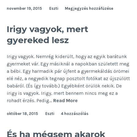
férjem
november 19, 2015
Eszti
Megjegyzés hozzáfűzése
barátai
a
kötelező
Irigy vagyok, mert
járulékaim.
gyereked lesz
Tessék?!
Irigy vagyok. Nemrég kiderült, hogy az egyik barátunk
gyermeket vár. Egy másiknál a napokban született meg
a bébi. Egy harmadik pár újfent a gyermekáldás örömei
elé néz, a negyedik tegnap posztolt fotókat az újszülött
babáról. (És így tovább.) Egyébként örülök nekik. De
irigy is vagyok. Irigy, mert bennem nincs meg ez a
Irigy
rohadt érzés. Pedig…
Read More
vagyok,
október 18, 2015
Eszti
4 hozzászólás
mert
gyereked
lesz
És ha mégsem akarok