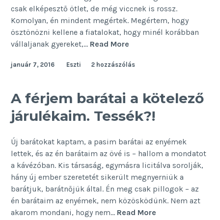
csak elképesztő ötlet, de még viccnek is rossz.
Komolyan, én mindent megértek. Megértem, hogy
ösztönözni kellene a fiatalokat, hogy minél korábban
Szingliadó
vállaljanak gyereket,…
Read More
–
január 7, 2016
Eszti
2 hozzászólás
szinglifarm
A férjem barátai a kötelező
járulékaim. Tessék?!
Új barátokat kaptam, a pasim barátai az enyémek
lettek, és az én barátaim az övé is – hallom a mondatot
a kávézóban. Kis társaság, egymásra licitálva sorolják,
hány új ember szeretetét sikerült megnyerniük a
barátjuk, barátnőjük által. Én meg csak pillogok – az
én barátaim az enyémek, nem közösködünk. Nem azt
A
akarom mondani, hogy nem…
Read More