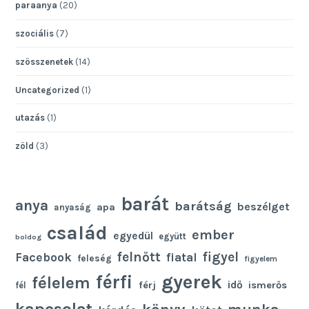
paraanya
(20)
szociális
(7)
szösszenetek
(14)
Uncategorized
(1)
utazás
(1)
zöld
(3)
barát
anya
barátság
beszélget
apa
anyaság
család
ember
egyedül
együtt
boldog
felnőtt
figyel
Facebook
fiatal
feleség
figyelem
gyerek
férfi
félelem
idő
férj
ismerős
fél
kapcsolat