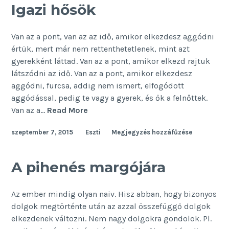
mindennapi
Igazi hősök
paráink
Van az a pont, van az az idő, amikor elkezdesz aggódni
értük, mert már nem rettenthetetlenek, mint azt
gyerekként láttad. Van az a pont, amikor elkezd rajtuk
látszódni az idő. Van az a pont, amikor elkezdesz
aggódni, furcsa, addig nem ismert, elfogódott
aggódással, pedig te vagy a gyerek, és ők a felnőttek.
Igazi
Van az a…
Read More
hősök
szeptember 7, 2015
Eszti
Megjegyzés hozzáfűzése
A pihenés margójára
Az ember mindig olyan naiv. Hisz abban, hogy bizonyos
dolgok megtörténte után az azzal összefüggő dolgok
elkezdenek változni. Nem nagy dolgokra gondolok. Pl.