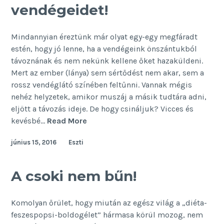
vendégeidet!
Mindannyian éreztünk már olyat egy-egy megfáradt
estén, hogy jó lenne, ha a vendégeink önszántukból
távoznának és nem nekünk kellene őket hazaküldeni.
Mert az ember (lánya) sem sértődést nem akar, sem a
rossz vendéglátó színében feltűnni. Vannak mégis
nehéz helyzetek, amikor muszáj a másik tudtára adni,
eljött a távozás ideje. De hogy csináljuk? Vicces és
Így
kevésbé…
Read More
küldd
június 15, 2016
Eszti
haza
a
vendégeidet!
A csoki nem bűn!
Komolyan őrület, hogy miután az egész világ a „diéta-
feszespopsi-boldogélet” hármasa körül mozog, nem