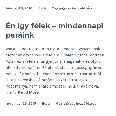
kezdtem
február 29, 2016
Eszti
Megjegyzés hozzáfűzése
sportolni
harmincévesen
Én így félek – mindennapi
paráink
Van az a pont, amikor a nyugis napon egyszer csak
előtör az emberből a félelem – valami nincs rendben.
Aztán ez a félelem tárgyat talál magának – és olykor
elkezdünk parázni. Félelemlista, a teljesség igénye
nélkül. Az egész teljesen keszekuszán, a semmiből
jutott eszembe. Vélhetően a széthajtott nap
hozománya: nem akarok most elindulni akárhová,
Én
mert…
Read More
így
november 25, 2015
Eszti
Megjegyzés hozzáfűzése
félek
–