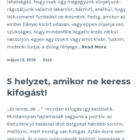
lehetséges, hogy csak úgy megegyünk-elnyaljunk-
rágcsáljunk valamit (akármit, bármit), anélkül, hogy
lelkiismeret-furdalást ne éreznénk. Pedig, amikor az
ember (lánya) kicsit odavan, vagy éppen olyanja van,
szükséges, hogy mindenféle negatív érzés nélkül
nassoljon, egyen egy csokit vagy amit kíván. Tudom,
A
midenki tudja, a dolog lényege…
Read More
csoki
május 13, 2016
Eszti
nem
bűn!
5 helyzet, amikor ne keress
kifogást!
„Jó lenne, de … ” -minden kifogás így kezdődik.
Mindannyian hajlamosak vagyunk a pozitív, az
életünkre jó hatással lévő dolgokat hátrébb sorolni,
mellőzni, mert mindig van kifogás. Aztán észre sem
vesszük, és a napi mókuskerék felőrölt, maradnak a