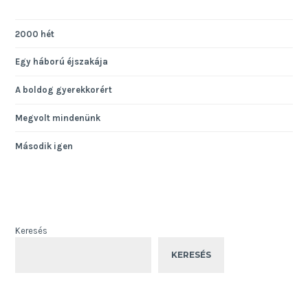
2000 hét
Egy háború éjszakája
A boldog gyerekkorért
Megvolt mindenünk
Második igen
Keresés
KERESÉS