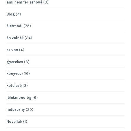
ami nem fér sehová
(9)
Blog
(4)
életmódi
(75)
én volnék
(24)
ez van
(4)
gyerekes
(8)
könyves
(26)
kötelező
(3)
lélekmonológ
(6)
netszörny
(20)
Novellák
(1)