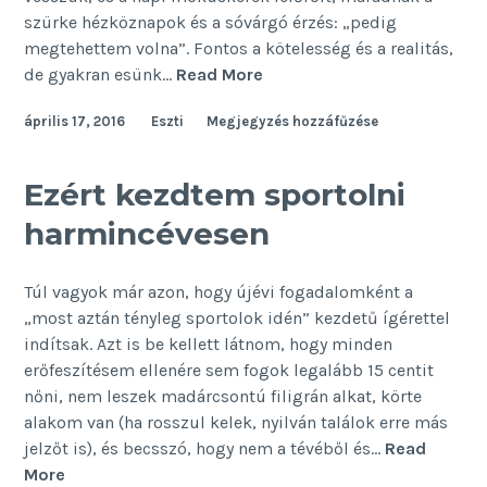
szürke hézköznapok és a sóvárgó érzés: „pedig
megtehettem volna”. Fontos a kötelesség és a realitás,
5
de gyakran esünk…
Read More
helyzet,
április 17, 2016
Eszti
Megjegyzés hozzáfűzése
amikor
ne
keress
Ezért kezdtem sportolni
kifogást!
harmincévesen
Túl vagyok már azon, hogy újévi fogadalomként a
„most aztán tényleg sportolok idén” kezdetű ígérettel
indítsak. Azt is be kellett látnom, hogy minden
erőfeszítésem ellenére sem fogok legalább 15 centit
nőni, nem leszek madárcsontú filigrán alkat, körte
alakom van (ha rosszul kelek, nyilván találok erre más
jelzőt is), és becsszó, hogy nem a tévéből és…
Read
Ezért
More