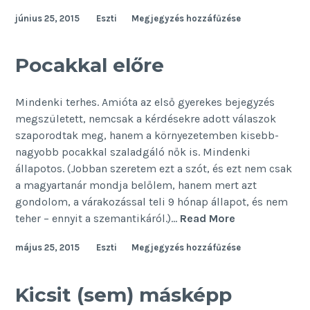
százalék
június 25, 2015
Eszti
Megjegyzés hozzáfűzése
Pocakkal előre
Mindenki terhes. Amióta az első gyerekes bejegyzés
megszületett, nemcsak a kérdésekre adott válaszok
szaporodtak meg, hanem a környezetemben kisebb-
nagyobb pocakkal szaladgáló nők is. Mindenki
állapotos. (Jobban szeretem ezt a szót, és ezt nem csak
a magyartanár mondja belőlem, hanem mert azt
gondolom, a várakozással teli 9 hónap állapot, és nem
Pocakkal
teher – ennyit a szemantikáról.)…
Read More
előre
május 25, 2015
Eszti
Megjegyzés hozzáfűzése
Kicsit (sem) másképp