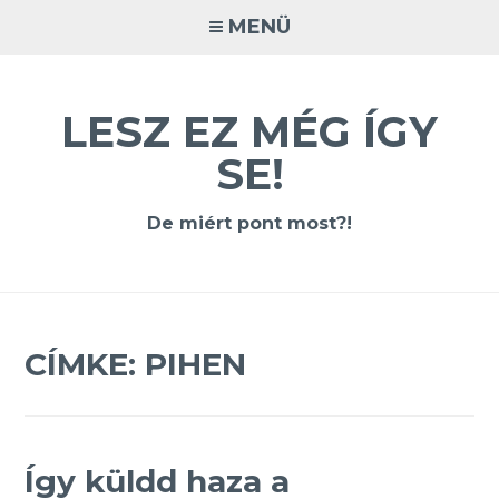
Tovább
MENÜ
a
tartalomra
LESZ EZ MÉG ÍGY
SE!
De miért pont most?!
CÍMKE:
PIHEN
Így küldd haza a