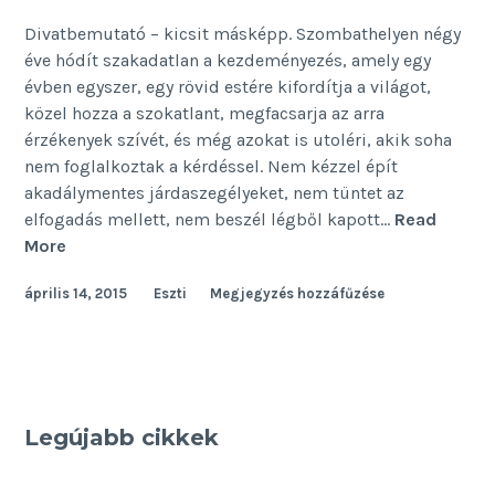
Divatbemutató – kicsit másképp. Szombathelyen négy
éve hódít szakadatlan a kezdeményezés, amely egy
évben egyszer, egy rövid estére kifordítja a világot,
közel hozza a szokatlant, megfacsarja az arra
érzékenyek szívét, és még azokat is utoléri, akik soha
nem foglalkoztak a kérdéssel. Nem kézzel épít
akadálymentes járdaszegélyeket, nem tüntet az
elfogadás mellett, nem beszél légből kapott…
Read
Kicsit
More
(sem)
április 14, 2015
Eszti
Megjegyzés hozzáfűzése
másképp
Legújabb cikkek