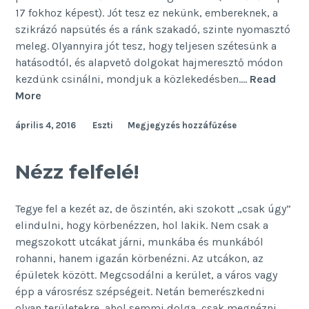
17 fokhoz képest). Jót tesz ez nekünk, embereknek, a
szikrázó napsütés és a ránk szakadó, szinte nyomasztó
meleg. Olyannyira jót tesz, hogy teljesen szétesünk a
hatásodtól, és alapvető dolgokat hajmeresztő módon
kezdünk csinálni, mondjuk a közlekedésben.…
Read
Levél
More
a
április 4, 2016
Eszti
Megjegyzés hozzáfűzése
melegfrontnak
Nézz felfelé!
Tegye fel a kezét az, de őszintén, aki szokott „csak úgy”
elindulni, hogy körbenézzen, hol lakik. Nem csak a
megszokott utcákat járni, munkába és munkából
rohanni, hanem igazán körbenézni. Az utcákon, az
épületek között. Megcsodálni a kerület, a város vagy
épp a városrész szépségeit. Netán bemerészkedni
olyan területekre, ahol semmi dolga, csak megnézni