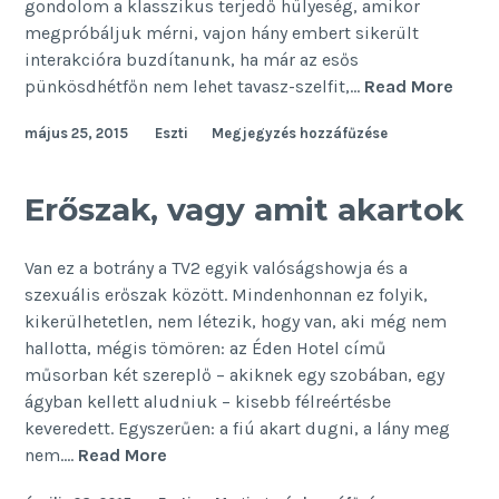
gondolom a klasszikus terjedő hülyeség, amikor
megpróbáljuk mérni, vajon hány embert sikerült
interakcióra buzdítanunk, ha már az esős
Mind
pünkösdhétfőn nem lehet tavasz-szelfit,…
Read More
poszt
május 25, 2015
Eszti
Megjegyzés hozzáfűzése
oszd
meg
vele
Erőszak, vagy amit akartok
ma
Van ez a botrány a TV2 egyik valóságshowja és a
szexuális erőszak között. Mindenhonnan ez folyik,
kikerülhetetlen, nem létezik, hogy van, aki még nem
hallotta, mégis tömören: az Éden Hotel című
műsorban két szereplő – akiknek egy szobában, egy
ágyban kellett aludniuk – kisebb félreértésbe
keveredett. Egyszerűen: a fiú akart dugni, a lány meg
Erőszak,
nem.…
Read More
vagy