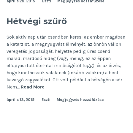
április 28, 2015
Eszti
Megjegyzés hozzáfűzése
amit
akartok
Hétvégi szűrő
Sok aktív nap után csendben keresi az ember magában
a katarzist, a megnyugvást élményét, az önnön vállon
veregetés jogosságát, helyette pedig üres csend
marad, mardosó hideg (vagy meleg, ez az éppen
elfogyasztott étel-ital minőségétől függ), és az érzés,
hogy kiönthessük valakinek (inkább valakire) a bent
kavargó zagyvalékot. Ott volt például a hétvégén a sör.
Hétvégi
Nem…
Read More
szűrő
április 13, 2015
Eszti
Megjegyzés hozzáfűzése