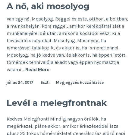
A nő, aki mosolyog
Van egy nő. Mosolyog. Reggel és este, otthon, a boltban,
a munkahelyén, kora reggel, amikor kerékpárral siet a
munkahelyére, délután, amikor a kocsiból veszi ki a
bevásárló szatyrokat. Mosolyog. Mosolyog, ha
ismerőssel találkozik, és akkor is, ha ismeretlennel.
Mosolyog, ha jó kedve van, és akkor is, ha éppen letört,
tömérdek tennivalója akadt vagy éppen nyomasztja
A
valami…
Read More
nő,
július 24, 2017
Eszti
Megjegyzés hozzáfűzése
aki
mosolyog
Levél a melegfrontnak
Kedves Melegfront! Mindig nagyon örülök, ha
megérkezel, pláne akkor, amikor érkezéseddel laza
plusz 25 fokos hőmérsékletet generálsz (az előző napi