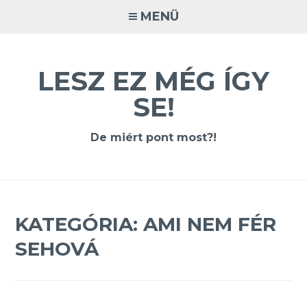
Tovább
MENÜ
a
tartalomra
LESZ EZ MÉG ÍGY
SE!
De miért pont most?!
KATEGÓRIA:
AMI NEM FÉR
SEHOVÁ