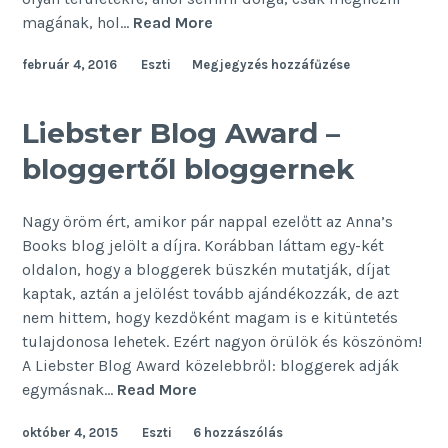
Nézz
magának, hol…
Read More
felfelé!
február 4, 2016
Eszti
Megjegyzés hozzáfűzése
Liebster Blog Award –
bloggertől bloggernek
Nagy öröm ért, amikor pár nappal ezelőtt az Anna’s
Books blog jelölt a díjra. Korábban láttam egy-két
oldalon, hogy a bloggerek büszkén mutatják, díjat
kaptak, aztán a jelölést tovább ajándékozzák, de azt
nem hittem, hogy kezdőként magam is e kitüntetés
tulajdonosa lehetek. Ezért nagyon örülök és köszönöm!
A Liebster Blog Award közelebbről: bloggerek adják
Liebster
egymásnak…
Read More
Blog
október 4, 2015
Eszti
6 hozzászólás
Award