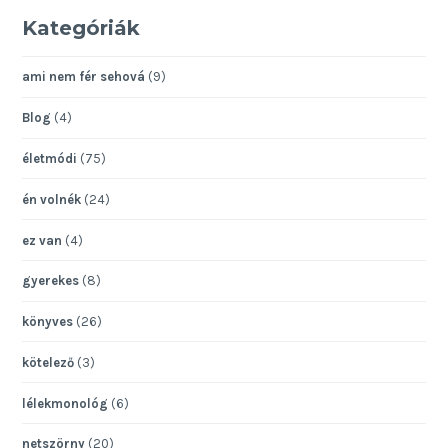
Kategóriák
ami nem fér sehová
(9)
Blog
(4)
életmódi
(75)
én volnék
(24)
ez van
(4)
gyerekes
(8)
könyves
(26)
kötelező
(3)
lélekmonológ
(6)
netszörny
(20)