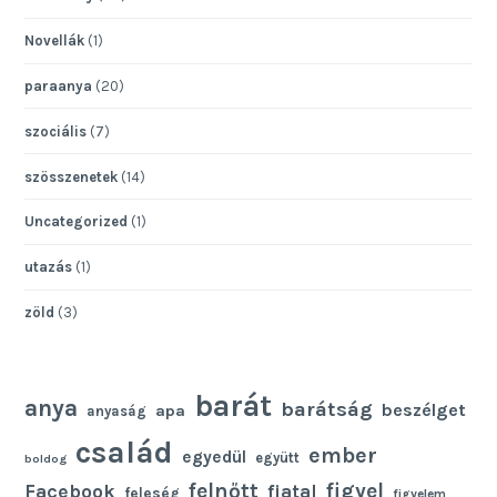
Novellák
(1)
paraanya
(20)
szociális
(7)
szösszenetek
(14)
Uncategorized
(1)
utazás
(1)
zöld
(3)
barát
anya
barátság
beszélget
apa
anyaság
család
ember
egyedül
együtt
boldog
felnőtt
figyel
Facebook
fiatal
feleség
figyelem