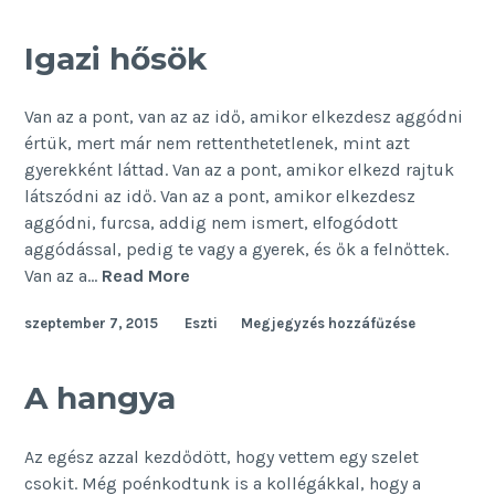
–
bloggertől
Igazi hősök
bloggernek
Van az a pont, van az az idő, amikor elkezdesz aggódni
értük, mert már nem rettenthetetlenek, mint azt
gyerekként láttad. Van az a pont, amikor elkezd rajtuk
látszódni az idő. Van az a pont, amikor elkezdesz
aggódni, furcsa, addig nem ismert, elfogódott
aggódással, pedig te vagy a gyerek, és ők a felnőttek.
Igazi
Van az a…
Read More
hősök
szeptember 7, 2015
Eszti
Megjegyzés hozzáfűzése
A hangya
Az egész azzal kezdődött, hogy vettem egy szelet
csokit. Még poénkodtunk is a kollégákkal, hogy a