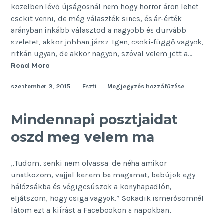
közelben lévő újságosnál nem hogy horror áron lehet
csokit venni, de még választék sincs, és ár-érték
arányban inkább választod a nagyobb és durvább
szeletet, akkor jobban jársz. Igen, csoki-függő vagyok,
ritkán ugyan, de akkor nagyon, szóval velem jött a…
A
Read More
hangya
szeptember 3, 2015
Eszti
Megjegyzés hozzáfűzése
Mindennapi posztjaidat
oszd meg velem ma
„Tudom, senki nem olvassa, de néha amikor
unatkozom, vajjal kenem be magamat, bebújok egy
hálózsákba és végigcsúszok a konyhapadlón,
eljátszom, hogy csiga vagyok.” Sokadik ismerősömnél
látom ezt a kiírást a Facebookon a napokban,