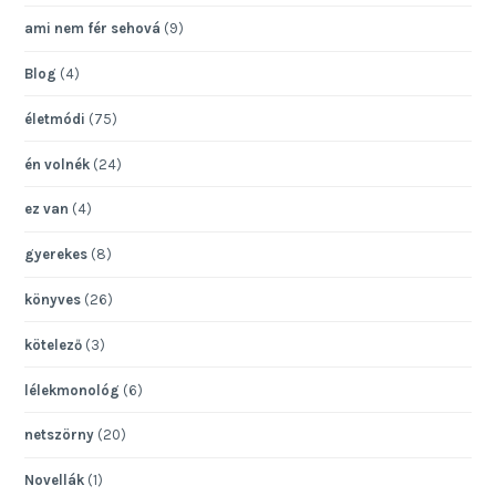
ami nem fér sehová
(9)
Blog
(4)
életmódi
(75)
én volnék
(24)
ez van
(4)
gyerekes
(8)
könyves
(26)
kötelező
(3)
lélekmonológ
(6)
netszörny
(20)
Novellák
(1)