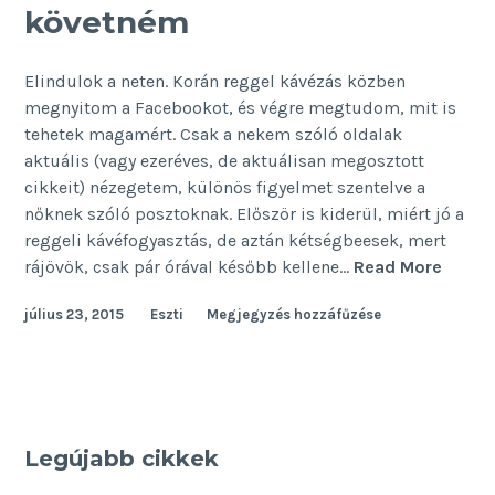
követném
Elindulok a neten. Korán reggel kávézás közben
megnyitom a Facebookot, és végre megtudom, mit is
tehetek magamért. Csak a nekem szóló oldalak
aktuális (vagy ezeréves, de aktuálisan megosztott
cikkeit) nézegetem, különös figyelmet szentelve a
nőknek szóló posztoknak. Először is kiderül, miért jó a
reggeli kávéfogyasztás, de aztán kétségbeesek, mert
Ha
rájövök, csak pár órával később kellene…
Read More
a
július 23, 2015
Eszti
Megjegyzés hozzáfűzése
női
oldala
követ
Legújabb cikkek