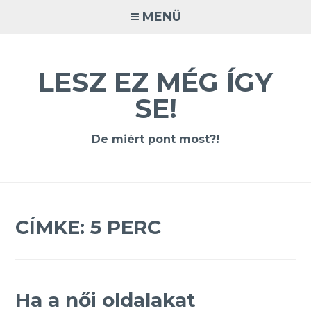
Tovább
MENÜ
a
tartalomra
LESZ EZ MÉG ÍGY
SE!
De miért pont most?!
CÍMKE:
5 PERC
Ha a női oldalakat