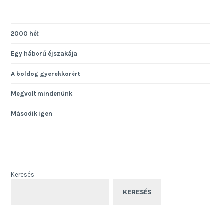
2000 hét
Egy háború éjszakája
A boldog gyerekkorért
Megvolt mindenünk
Második igen
Keresés
KERESÉS