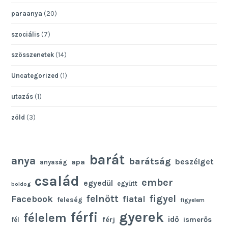
paraanya
(20)
szociális
(7)
szösszenetek
(14)
Uncategorized
(1)
utazás
(1)
zöld
(3)
barát
anya
barátság
beszélget
apa
anyaság
család
ember
egyedül
együtt
boldog
felnőtt
figyel
Facebook
fiatal
feleség
figyelem
gyerek
férfi
félelem
idő
férj
ismerős
fél