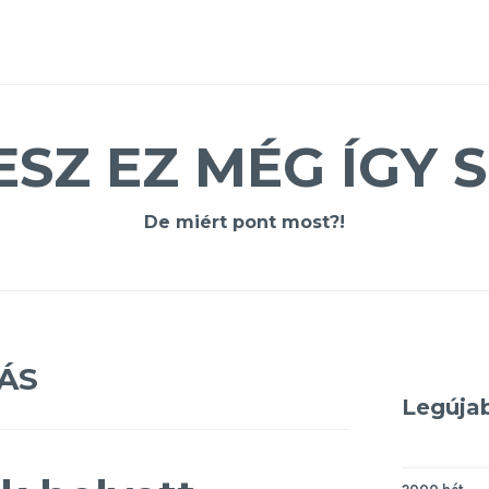
ESZ EZ MÉG ÍGY S
De miért pont most?!
ÁS
Legúja