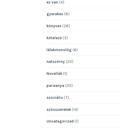
ez van
(4)
gyerekes
(8)
könyves
(26)
kötelező
(3)
lélekmonológ
(6)
netszörny
(20)
Novellák
(1)
paraanya
(20)
szociális
(7)
szösszenetek
(14)
Uncategorized
(1)