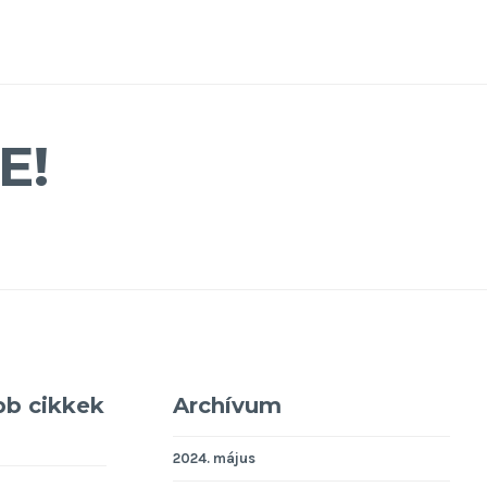
E!
bb cikkek
Archívum
2024. május