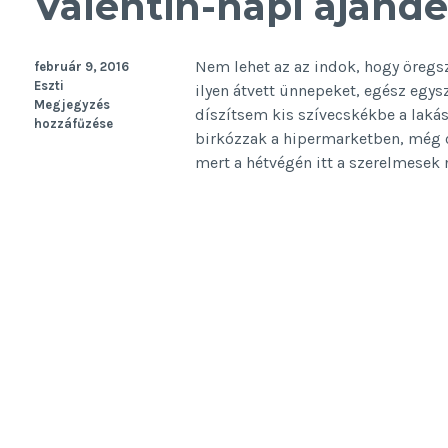
Valentin-napi ajándé
Nem lehet az az indok, hogy öreg
február 9, 2016
Eszti
ilyen átvett ünnepeket, egész egy
Megjegyzés
díszítsem kis szívecskékbe a lakás
hozzáfűzése
birkózzak a hipermarketben, még 
mert a hétvégén itt a szerelmesek