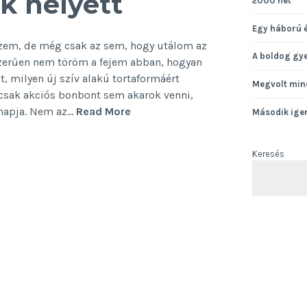
k helyett
2000 hét
Egy háború 
szem, de még csak az sem, hogy utálom az
A boldog gy
szerűen nem töröm a fejem abban, hogyan
t, milyen új szív alakú tortaformáért
Megvolt min
csak akciós bonbont sem akarok venni,
Valentin-
 napja. Nem az…
Read More
Második ige
napi
ajándék
Keresés
helyett