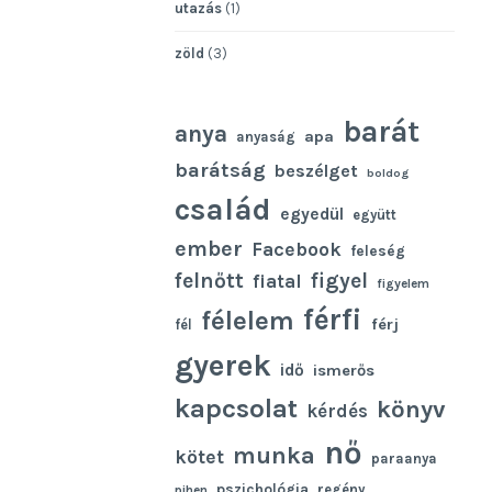
utazás
(1)
zöld
(3)
barát
anya
apa
anyaság
barátság
beszélget
boldog
család
egyedül
együtt
ember
Facebook
feleség
felnőtt
figyel
fiatal
figyelem
férfi
félelem
férj
fél
gyerek
idő
ismerős
kapcsolat
könyv
kérdés
nő
munka
kötet
paraanya
pszichológia
regény
pihen