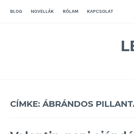
Tovább
a
BLOG
NOVELLÁK
RÓLAM
KAPCSOLAT
tartalomra
L
CÍMKE:
ÁBRÁNDOS PILLANT