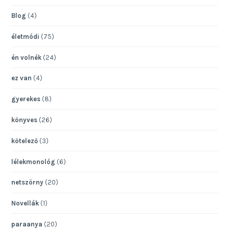
Blog
(4)
életmódi
(75)
én volnék
(24)
ez van
(4)
gyerekes
(8)
könyves
(26)
kötelező
(3)
lélekmonológ
(6)
netszörny
(20)
Novellák
(1)
paraanya
(20)