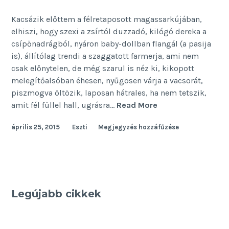
Kacsázik előttem a félretaposott magassarkújában,
elhiszi, hogy szexi a zsírtól duzzadó, kilógó dereka a
csípőnadrágból, nyáron baby-dollban flangál (a pasija
is), állítólag trendi a szaggatott farmerja, ami nem
csak előnytelen, de még szarul is néz ki, kikopott
melegítőalsóban éhesen, nyűgösen várja a vacsorát,
piszmogva öltözik, laposan hátrales, ha nem tetszik,
Bohóchal
amit fél füllel hall, ugrásra…
Read More
április 25, 2015
Eszti
Megjegyzés hozzáfűzése
Legújabb cikkek