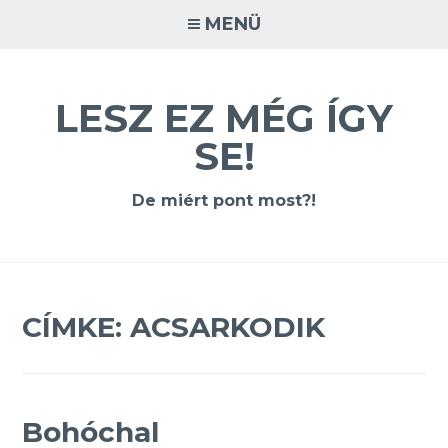
Tovább
MENÜ
a
tartalomra
LESZ EZ MÉG ÍGY
SE!
De miért pont most?!
CÍMKE:
ACSARKODIK
Bohóchal