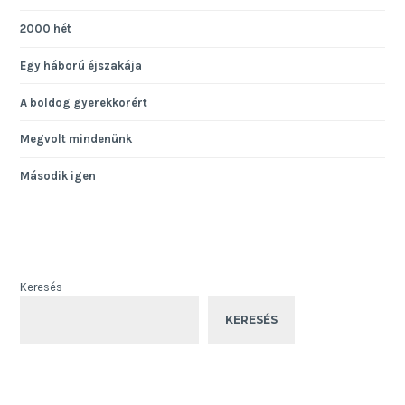
2000 hét
Egy háború éjszakája
A boldog gyerekkorért
Megvolt mindenünk
Második igen
Keresés
KERESÉS