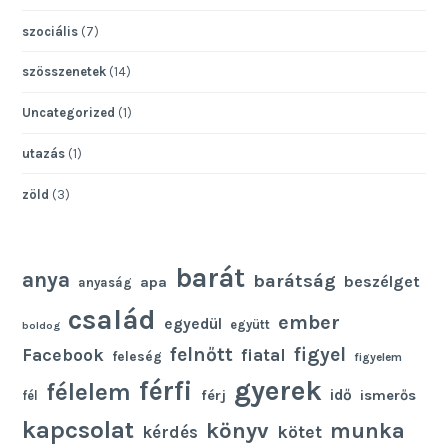
szociális
(7)
szösszenetek
(14)
Uncategorized
(1)
utazás
(1)
zöld
(3)
barát
anya
barátság
beszélget
apa
anyaság
család
ember
egyedül
együtt
boldog
felnőtt
figyel
Facebook
fiatal
feleség
figyelem
gyerek
férfi
félelem
idő
férj
ismerős
fél
kapcsolat
könyv
munka
kötet
kérdés