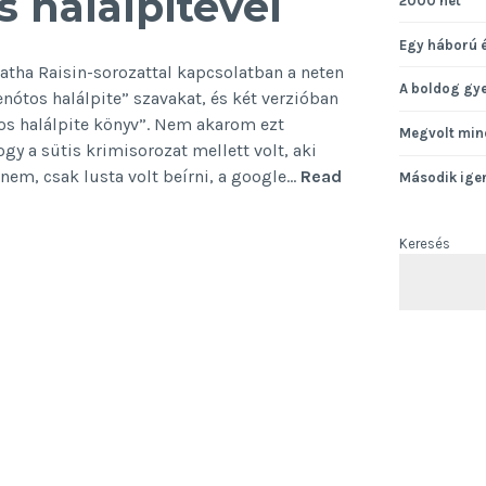
s halálpitével
2000 hét
Egy háború 
tha Raisin-sorozattal kapcsolatban a neten
A boldog gy
nótos halálpite” szavakat, és két verzióban
tos halálpite könyv”. Nem akarom ezt
Megvolt min
gy a sütis krimisorozat mellett volt, aki
 nem, csak lusta volt beírni, a google…
Read
Második ige
Keresés