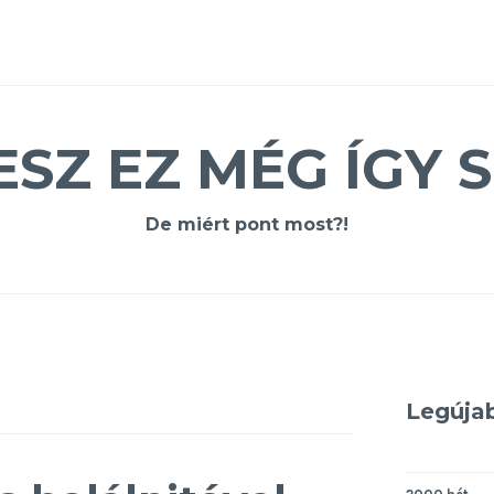
ESZ EZ MÉG ÍGY S
De miért pont most?!
Legúja