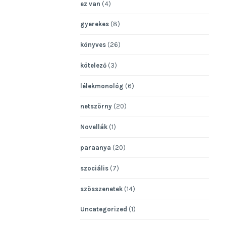
ez van
(4)
gyerekes
(8)
könyves
(26)
kötelező
(3)
lélekmonológ
(6)
netszörny
(20)
Novellák
(1)
paraanya
(20)
szociális
(7)
szösszenetek
(14)
Uncategorized
(1)