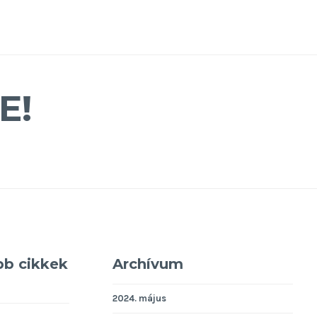
E!
bb cikkek
Archívum
2024. május