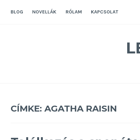
Tovább
a
BLOG
NOVELLÁK
RÓLAM
KAPCSOLAT
tartalomra
L
CÍMKE:
AGATHA RAISIN