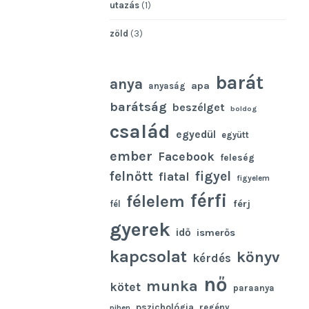
utazás
(1)
zöld
(3)
barát
anya
apa
anyaság
barátság
beszélget
boldog
család
egyedül
együtt
ember
Facebook
feleség
felnőtt
figyel
fiatal
figyelem
férfi
félelem
férj
fél
gyerek
idő
ismerős
kapcsolat
könyv
kérdés
nő
munka
kötet
paraanya
pszichológia
regény
pihen