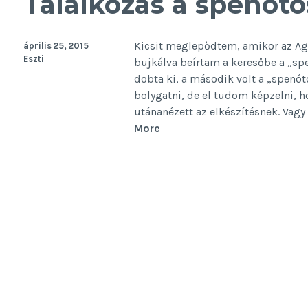
Találkozás a spenóto
Kicsit meglepődtem, amikor az Aga
április 25, 2015
Eszti
bujkálva beírtam a keresőbe a „spe
dobta ki, a második volt a „spenó
bolygatni, de el tudom képzelni, ho
utánanézett az elkészítésnek. Vagy
Találkozás
More
a
spenótos
halálpitével