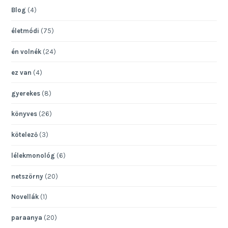
Blog
(4)
életmódi
(75)
én volnék
(24)
ez van
(4)
gyerekes
(8)
könyves
(26)
kötelező
(3)
lélekmonológ
(6)
netszörny
(20)
Novellák
(1)
paraanya
(20)