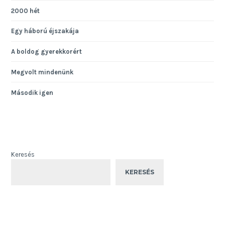
2000 hét
Egy háború éjszakája
A boldog gyerekkorért
Megvolt mindenünk
Második igen
Keresés
KERESÉS