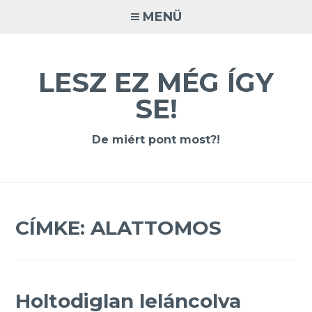
Tovább
MENÜ
a
tartalomra
LESZ EZ MÉG ÍGY
SE!
De miért pont most?!
CÍMKE:
ALATTOMOS
Holtodiglan leláncolva