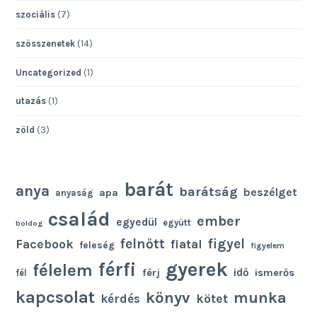
szociális
(7)
szösszenetek
(14)
Uncategorized
(1)
utazás
(1)
zöld
(3)
barát
anya
barátság
beszélget
apa
anyaság
család
ember
egyedül
együtt
boldog
felnőtt
figyel
Facebook
fiatal
feleség
figyelem
gyerek
férfi
félelem
idő
férj
ismerős
fél
kapcsolat
könyv
munka
kötet
kérdés