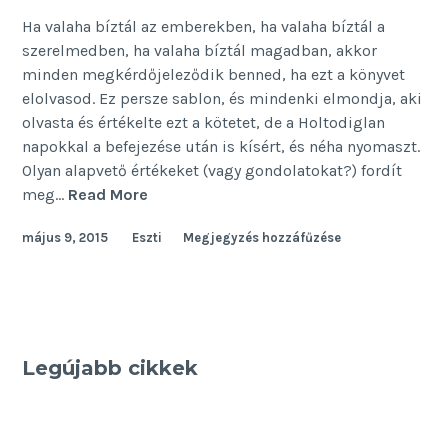
Ha valaha bíztál az emberekben, ha valaha bíztál a
szerelmedben, ha valaha bíztál magadban, akkor
minden megkérdőjeleződik benned, ha ezt a könyvet
elolvasod. Ez persze sablon, és mindenki elmondja, aki
olvasta és értékelte ezt a kötetet, de a Holtodiglan
napokkal a befejezése után is kísért, és néha nyomaszt.
Olyan alapvető értékeket (vagy gondolatokat?) fordít
Holtodiglan
meg…
Read More
leláncolva
május 9, 2015
Eszti
Megjegyzés hozzáfűzése
Legújabb cikkek