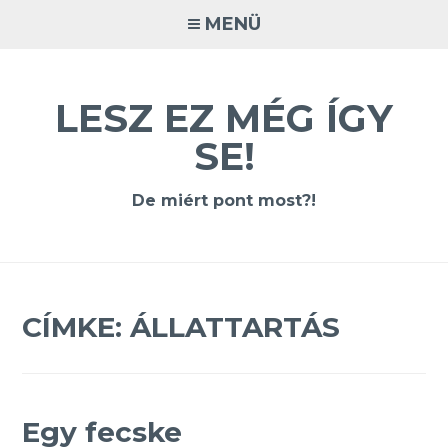
Tovább
MENÜ
a
tartalomra
LESZ EZ MÉG ÍGY
SE!
De miért pont most?!
CÍMKE:
ÁLLATTARTÁS
Egy fecske