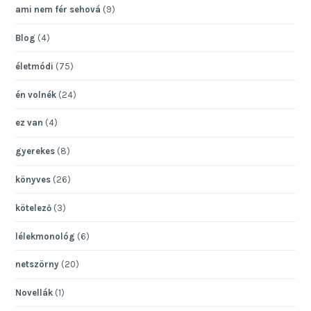
ami nem fér sehová
(9)
Blog
(4)
életmódi
(75)
én volnék
(24)
ez van
(4)
gyerekes
(8)
könyves
(26)
kötelező
(3)
lélekmonológ
(6)
netszörny
(20)
Novellák
(1)