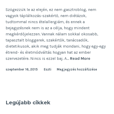
Szögezzük le az elején, ez nem gasztroblog, nem
vagyok táplálkozás-szakértő, nem diétázok,
tudtommal nincs ételallergiám, és ennek a
bejegyzésnek nem is az a célja, hogy mindent
megkérdőjelezzen. Vannak nálam sokkal okosabb,
tapasztalt bloggerek, szakértők, tanácsadók,
dietetikusok, akik meg tudják mondani, hogy egy-egy
étrend- és életmódváltás hogyan hat az ember
Egy
szervezetére. Nincs is ezzel baj. A…
Read More
fecske
szeptember 16, 2015
Eszti
Megjegyzés hozzáfűzése
Legújabb cikkek