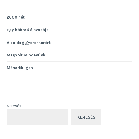
2000 hét
Egy háború éjszakája
A boldog gyerekkorért
Megvolt mindenünk
Második igen
Keresés
KERESÉS