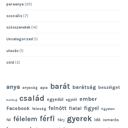
paraanya
(20)
szociális
(7)
szösszenetek
(14)
Uncategorized
(1)
utazás
(1)
zöld
(3)
barát
anya
barátság
beszélget
apa
anyaság
család
ember
egyedül
együtt
boldog
felnőtt
figyel
Facebook
fiatal
feleség
figyelem
gyerek
férfi
félelem
idő
férj
ismerős
fél