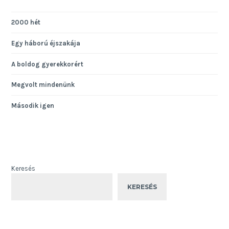
2000 hét
Egy háború éjszakája
A boldog gyerekkorért
Megvolt mindenünk
Második igen
Keresés
KERESÉS