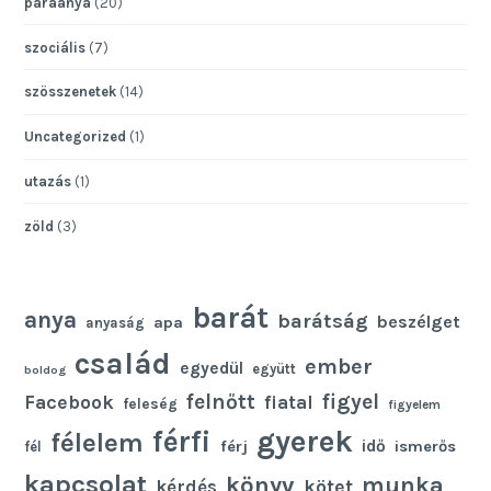
paraanya
(20)
szociális
(7)
szösszenetek
(14)
Uncategorized
(1)
utazás
(1)
zöld
(3)
barát
anya
barátság
beszélget
apa
anyaság
család
ember
egyedül
együtt
boldog
felnőtt
figyel
Facebook
fiatal
feleség
figyelem
gyerek
férfi
félelem
idő
férj
ismerős
fél
kapcsolat
könyv
munka
kötet
kérdés