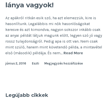
lánya vagyok!
Az apákról ritkán esik szó, ha azt elemezzük, kire is
hasonlítunk. Legalábbis mi nők hasonlóságokat
keresve és azt kimondva, nagyon sokszor inkább csak
az anyai példát látjuk magunk előtt, legyen szó jó vagy
rossz tulajdonságról. Pedig apa is ott van. Nem csak
mint szülő, hanem mint követendő példa, a mintavétel
Tetszik
első (második) példája. És nem…
Read More
vagy
június 2, 2016
Eszti
Megjegyzés hozzáfűzése
nem,
apám
lánya
vagyok!
Legújabb cikkek