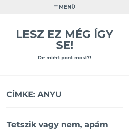
Tovább
MENÜ
a
tartalomra
LESZ EZ MÉG ÍGY
SE!
De miért pont most?!
CÍMKE:
ANYU
Tetszik vagy nem, apám