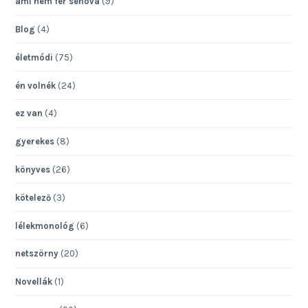
ami nem fér sehová
(9)
Blog
(4)
életmódi
(75)
én volnék
(24)
ez van
(4)
gyerekes
(8)
könyves
(26)
kötelező
(3)
lélekmonológ
(6)
netszörny
(20)
Novellák
(1)