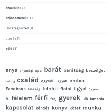
szociális
(7)
szösszenetek
(14)
Uncategorized
(1)
utazás
(1)
zöld
(3)
barát
anya
barátság
beszélget
apa
anyaság
család
ember
egyedül
együtt
boldog
felnőtt
figyel
Facebook
fiatal
feleség
figyelem
gyerek
férfi
félelem
idő
férj
ismerős
fél
kapcsolat
könyv
munka
kötet
kérdés