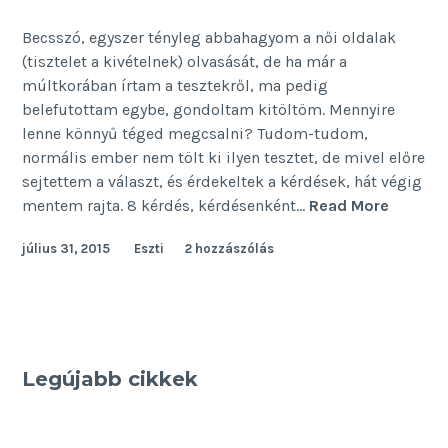
Becsszó, egyszer tényleg abbahagyom a női oldalak
(tisztelet a kivételnek) olvasását, de ha már a
múltkorában írtam a tesztekről, ma pedig
belefutottam egybe, gondoltam kitöltöm. Mennyire
lenne könnyű téged megcsalni? Tudom-tudom,
normális ember nem tölt ki ilyen tesztet, de mivel előre
sejtettem a választ, és érdekeltek a kérdések, hát végig
Engem
mentem rajta. 8 kérdés, kérdésenként…
Read More
könnyű
július 31, 2015
Eszti
2 hozzászólás
megcsal
Legújabb cikkek