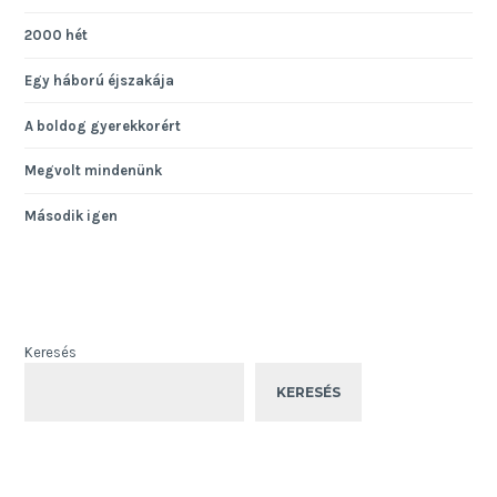
2000 hét
Egy háború éjszakája
A boldog gyerekkorért
Megvolt mindenünk
Második igen
Keresés
KERESÉS