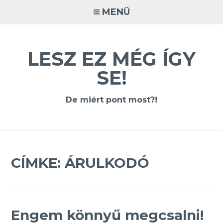
Tovább
MENÜ
a
tartalomra
LESZ EZ MÉG ÍGY
SE!
De miért pont most?!
CÍMKE:
ÁRULKODÓ
Engem könnyű megcsalni!