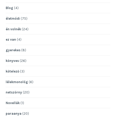
Blog
(4)
életmódi
(75)
én volnék
(24)
ez van
(4)
gyerekes
(8)
könyves
(26)
kötelező
(3)
lélekmonológ
(6)
netszörny
(20)
Novellák
(1)
paraanya
(20)