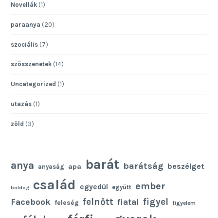
Novellák
(1)
paraanya
(20)
szociális
(7)
szösszenetek
(14)
Uncategorized
(1)
utazás
(1)
zöld
(3)
barát
anya
barátság
beszélget
apa
anyaság
család
ember
egyedül
együtt
boldog
felnőtt
figyel
Facebook
fiatal
feleség
figyelem