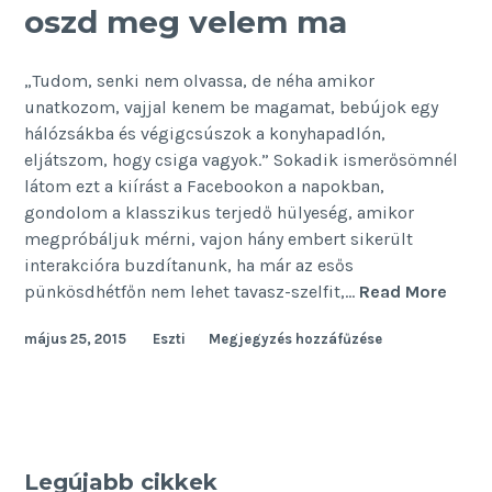
oszd meg velem ma
„Tudom, senki nem olvassa, de néha amikor
unatkozom, vajjal kenem be magamat, bebújok egy
hálózsákba és végigcsúszok a konyhapadlón,
eljátszom, hogy csiga vagyok.” Sokadik ismerősömnél
látom ezt a kiírást a Facebookon a napokban,
gondolom a klasszikus terjedő hülyeség, amikor
megpróbáljuk mérni, vajon hány embert sikerült
interakcióra buzdítanunk, ha már az esős
Mind
pünkösdhétfőn nem lehet tavasz-szelfit,…
Read More
poszt
május 25, 2015
Eszti
Megjegyzés hozzáfűzése
oszd
meg
vele
ma
Legújabb cikkek