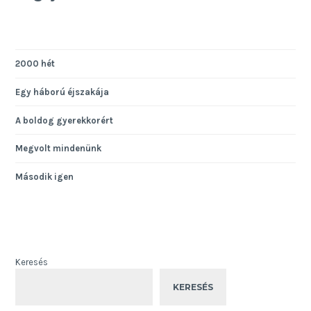
2000 hét
Egy háború éjszakája
A boldog gyerekkorért
Megvolt mindenünk
Második igen
Keresés
KERESÉS