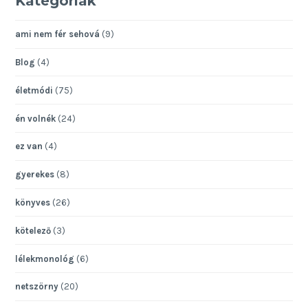
Kategóriák
ami nem fér sehová
(9)
Blog
(4)
életmódi
(75)
én volnék
(24)
ez van
(4)
gyerekes
(8)
könyves
(26)
kötelező
(3)
lélekmonológ
(6)
netszörny
(20)