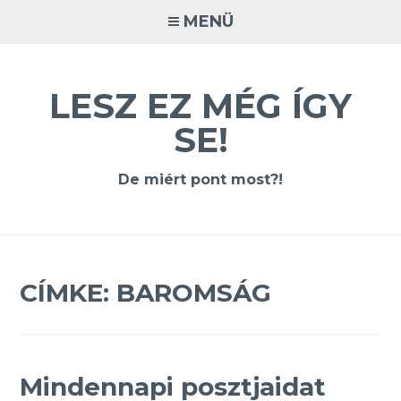
Tovább
MENÜ
a
tartalomra
LESZ EZ MÉG ÍGY
SE!
De miért pont most?!
CÍMKE:
BAROMSÁG
Mindennapi posztjaidat