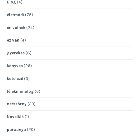
Blog
(4)
életmódi
(75)
én volnék
(24)
ez van
(4)
gyerekes
(8)
könyves
(26)
kötelező
(3)
lélekmonológ
(6)
netszörny
(20)
Novellák
(1)
paraanya
(20)