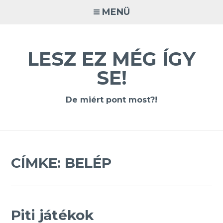
Tovább
MENÜ
a
tartalomra
LESZ EZ MÉG ÍGY
SE!
De miért pont most?!
CÍMKE:
BELÉP
Piti játékok