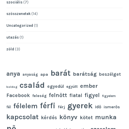
szociális
(7)
szösszenetek
(14)
Uncategorized
(1)
utazás
(1)
zöld
(3)
barát
anya
barátság
beszélget
apa
anyaság
család
ember
egyedül
együtt
boldog
felnőtt
figyel
Facebook
fiatal
feleség
figyelem
gyerek
férfi
félelem
idő
férj
ismerős
fél
kapcsolat
könyv
munka
kötet
kérdés
nő