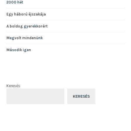
2000 hét
Egy háború éjszakája
A boldog gyerekkorért
Megvolt mindenünk
Második igen
Keresés
KERESÉS