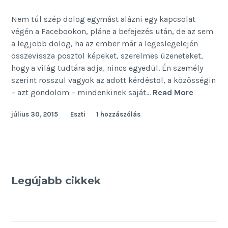
Nem túl szép dolog egymást alázni egy kapcsolat
végén a Facebookon, pláne a befejezés után, de az sem
a legjobb dolog, ha az ember már a legeslegelején
összevissza posztol képeket, szerelmes üzeneteket,
hogy a világ tudtára adja, nincs egyedül. Én személy
szerint rosszul vagyok az adott kérdéstől, a közösségin
Piti
– azt gondolom – mindenkinek saját…
Read More
játékok
július 30, 2015
Eszti
1 hozzászólás
Legújabb cikkek