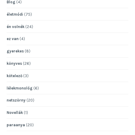
Blog
(4)
életmódi
(75)
én volnék
(24)
ez van
(4)
gyerekes
(8)
könyves
(26)
kötelező
(3)
lélekmonológ
(6)
netszörny
(20)
Novellák
(1)
paraanya
(20)