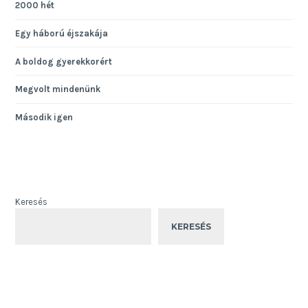
2000 hét
Egy háború éjszakája
A boldog gyerekkorért
Megvolt mindenünk
Második igen
Keresés
KERESÉS