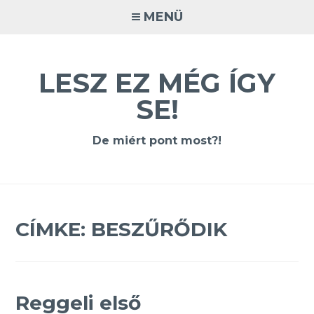
Tovább
MENÜ
a
tartalomra
LESZ EZ MÉG ÍGY
SE!
De miért pont most?!
CÍMKE:
BESZŰRŐDIK
Reggeli első