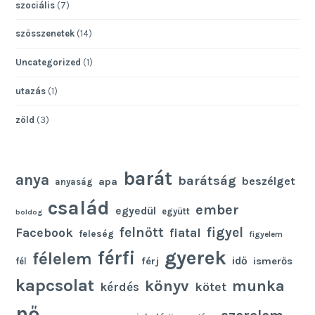
szociális
(7)
szösszenetek
(14)
Uncategorized
(1)
utazás
(1)
zöld
(3)
barát
anya
barátság
beszélget
apa
anyaság
család
ember
egyedül
együtt
boldog
felnőtt
figyel
Facebook
fiatal
feleség
figyelem
gyerek
férfi
félelem
idő
férj
ismerős
fél
kapcsolat
könyv
munka
kötet
kérdés
nő