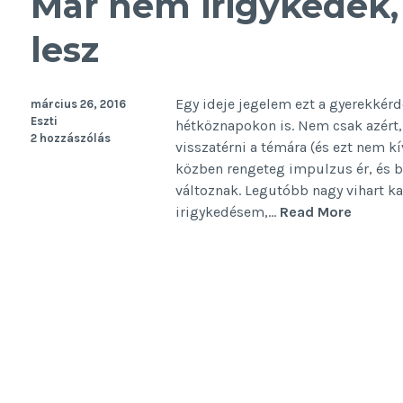
Már nem irigykedek,
lesz
Egy ideje jegelem ezt a gyerekkérd
március 26, 2016
Eszti
hétköznapokon is. Nem csak azért,
2 hozzászólás
visszatérni a témára (és ezt nem 
közben rengeteg impulzus ér, és bi
változnak. Legutóbb nagy vihart ka
Már
irigykedésem,…
Read More
nem
irigyke
mert
gyerek
lesz