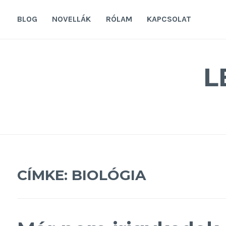
Tovább
a
BLOG
NOVELLÁK
RÓLAM
KAPCSOLAT
tartalomra
L
CÍMKE:
BIOLÓGIA