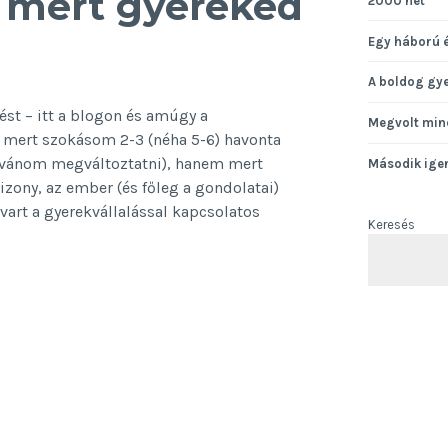
 mert gyereked
2000 hét
Egy háború 
A boldog gy
ést – itt a blogon és amúgy a
Megvolt min
 mert szokásom 2-3 (néha 5-6) havonta
kívánom megváltoztatni), hanem mert
Második ige
zony, az ember (és főleg a gondolatai)
vart a gyerekvállalással kapcsolatos
Keresés
dek,
ed