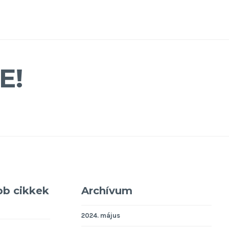
E!
bb cikkek
Archívum
2024. május