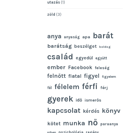
utazás
(1)
zöld
(3)
barát
anya
apa
anyaság
barátság
beszélget
boldog
család
egyedül
együtt
ember
Facebook
feleség
felnőtt
figyel
fiatal
figyelem
férfi
félelem
férj
fél
gyerek
idő
ismerős
kapcsolat
könyv
kérdés
nő
munka
kötet
paraanya
pszichológia
regény
pihen