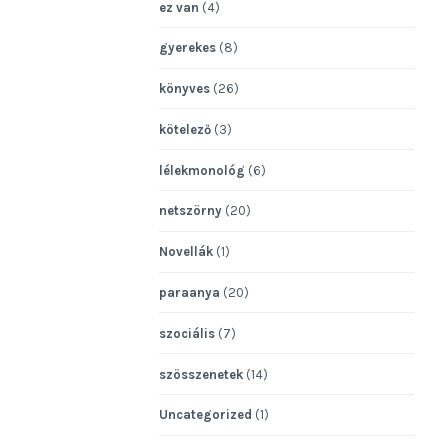
ez van
(4)
gyerekes
(8)
könyves
(26)
kötelező
(3)
lélekmonológ
(6)
netszörny
(20)
Novellák
(1)
paraanya
(20)
szociális
(7)
szösszenetek
(14)
Uncategorized
(1)