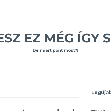
ESZ EZ MÉG ÍGY S
De miért pont most?!
Legúja