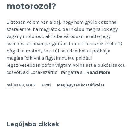
motorozol?
Biztosan velem van a baj, hogy nem gyúlok azonnal
szerelemre, ha meglátok, de inkább meghallok egy
vagány motorost, aki a belvárosban, esetleg egy
csendes utcában (szigorúan tömött teraszok mellett)
bőgeti a motort, és a túl sok decibellel próbálja
magára felhívni a figyelmet. Ma például
legszívesebben pofon vágtam volna azt a bukósisakos
Kompenzá
csávót, aki „csakazértis” rángatta a…
Read More
vagy
május 23, 2016
Eszti
Megjegyzés hozzáfűzése
motorozo
Legújabb cikkek