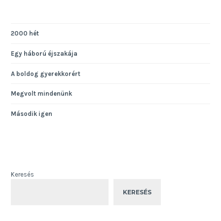
2000 hét
Egy háború éjszakája
A boldog gyerekkorért
Megvolt mindenünk
Második igen
Keresés
KERESÉS