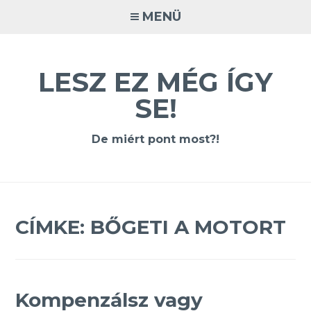
Tovább
MENÜ
a
tartalomra
LESZ EZ MÉG ÍGY
SE!
De miért pont most?!
CÍMKE:
BŐGETI A MOTORT
Kompenzálsz vagy