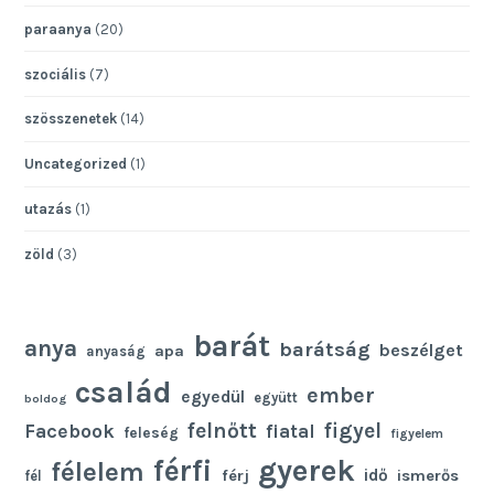
paraanya
(20)
szociális
(7)
szösszenetek
(14)
Uncategorized
(1)
utazás
(1)
zöld
(3)
barát
anya
barátság
beszélget
apa
anyaság
család
ember
egyedül
együtt
boldog
felnőtt
figyel
Facebook
fiatal
feleség
figyelem
gyerek
férfi
félelem
idő
férj
ismerős
fél