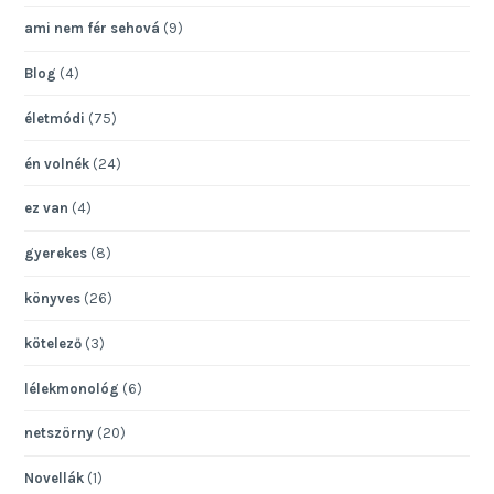
ami nem fér sehová
(9)
Blog
(4)
életmódi
(75)
én volnék
(24)
ez van
(4)
gyerekes
(8)
könyves
(26)
kötelező
(3)
lélekmonológ
(6)
netszörny
(20)
Novellák
(1)