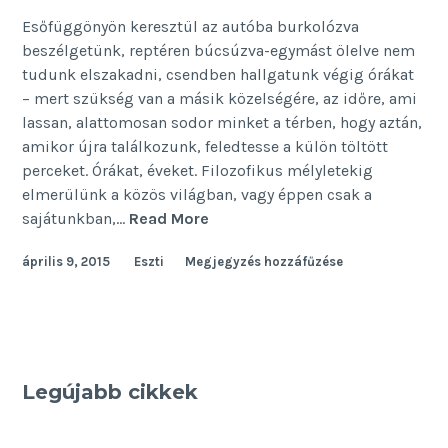
Esőfüggönyön keresztül az autóba burkolózva
beszélgetünk, reptéren búcsúzva-egymást ölelve nem
tudunk elszakadni, csendben hallgatunk végig órákat
– mert szükség van a másik közelségére, az időre, ami
lassan, alattomosan sodor minket a térben, hogy aztán,
amikor újra találkozunk, feledtesse a külön töltött
perceket. Órákat, éveket. Filozofikus mélyletekig
elmerülünk a közös világban, vagy éppen csak a
Éjszaka
sajátunkban,…
Read More
közepén
április 9, 2015
Eszti
Megjegyzés hozzáfűzése
Legújabb cikkek