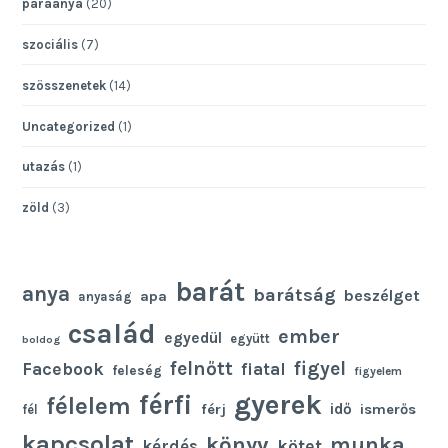
paraanya
(20)
szociális
(7)
szösszenetek
(14)
Uncategorized
(1)
utazás
(1)
zöld
(3)
barát
anya
barátság
beszélget
apa
anyaság
család
ember
egyedül
együtt
boldog
felnőtt
figyel
Facebook
fiatal
feleség
figyelem
gyerek
férfi
félelem
idő
férj
ismerős
fél
kapcsolat
könyv
munka
kötet
kérdés