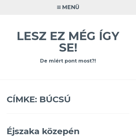
Tovább
MENÜ
a
tartalomra
LESZ EZ MÉG ÍGY
SE!
De miért pont most?!
CÍMKE:
BÚCSÚ
Éjszaka közepén