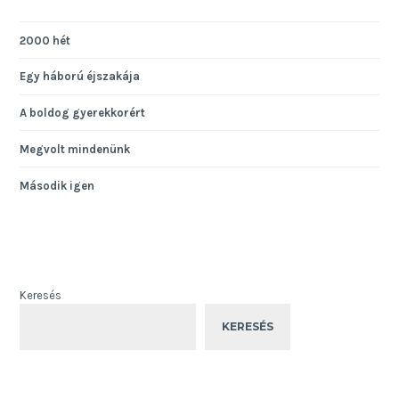
2000 hét
Egy háború éjszakája
A boldog gyerekkorért
Megvolt mindenünk
Második igen
Keresés
KERESÉS