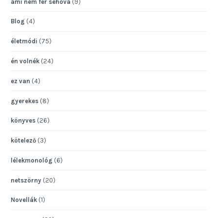
ami nem fér sehová
(9)
Blog
(4)
életmódi
(75)
én volnék
(24)
ez van
(4)
gyerekes
(8)
könyves
(26)
kötelező
(3)
lélekmonológ
(6)
netszörny
(20)
Novellák
(1)