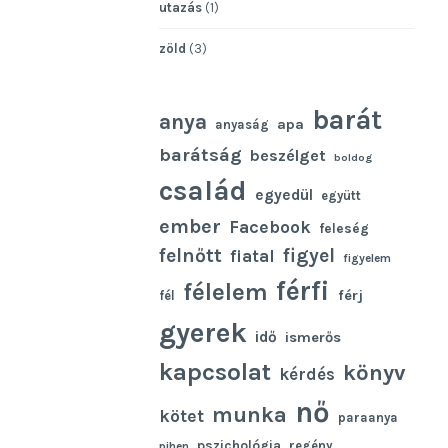
utazás
(1)
zöld
(3)
barát
anya
apa
anyaság
barátság
beszélget
boldog
család
egyedül
együtt
ember
Facebook
feleség
felnőtt
figyel
fiatal
figyelem
férfi
félelem
férj
fél
gyerek
idő
ismerős
kapcsolat
könyv
kérdés
nő
munka
kötet
paraanya
pszichológia
regény
pihen