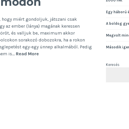
t módon
2000 hét
Egy háború 
hogy miért gondoljuk, játszani csak
A boldog gy
hogy az ember (lánya) magának keressen
jtörőt, és valljuk be, maximum akkor
Megvolt min
polcokon sorakozó dobozokra, ha a rokon
eglepetést egy-egy ünnep alkalmából. Pedig
Második ige
Társasjáték
 nem is…
Read More
–
Keresés
felnőtt
módon