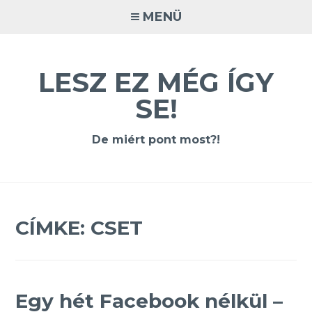
Tovább
MENÜ
a
tartalomra
LESZ EZ MÉG ÍGY
SE!
De miért pont most?!
CÍMKE:
CSET
Egy hét Facebook nélkül –