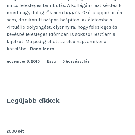
nincs felesleges bambulás. A kollégáim azt kérdezik,
miért nagy dolog. Ők nem függők. Oké, alapjaiban én
sem, de sikerült szépen beépíteni az életembe a
virtuális bolyongást, olyannyira, hogy felesleges és
kevésbé felesleges időmben is sokszor les(t)em a
kijelzőt. Ma pedig eljött az első nap, amikor a
Egy
közelébe…
Read More
hét
november 9, 2015
Eszti
5 hozzászólás
Facebook
nélkül
–
figyelem
(III.
rész)
Legújabb cikkek
2000 hét