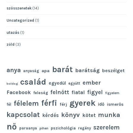
szösszenetek
(14)
Uncategorized
(1)
utazás
(1)
zöld
(3)
barát
anya
barátság
beszélget
apa
anyaság
család
ember
egyedül
együtt
boldog
felnőtt
figyel
Facebook
fiatal
feleség
figyelem
gyerek
férfi
félelem
idő
férj
ismerős
fél
kapcsolat
könyv
munka
kötet
kérdés
nő
szerelem
pszichológia
paraanya
regény
pihen