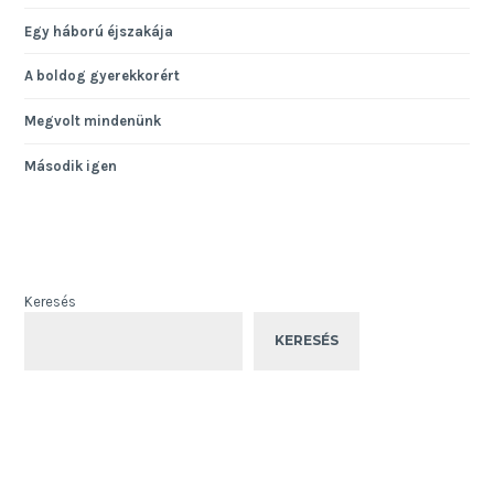
Egy háború éjszakája
A boldog gyerekkorért
Megvolt mindenünk
Második igen
Keresés
KERESÉS