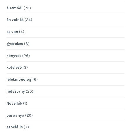
életmódi
(75)
én volnék
(24)
ez van
(4)
gyerekes
(8)
könyves
(26)
kötelező
(3)
lélekmonológ
(6)
netszörny
(20)
Novellák
(1)
paraanya
(20)
szociális
(7)