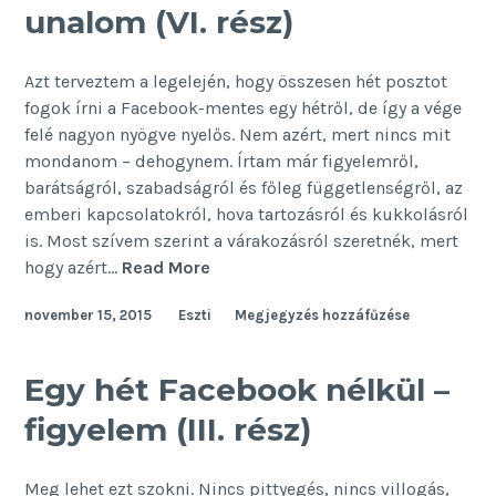
unalom (VI. rész)
Azt terveztem a legelején, hogy összesen hét posztot
fogok írni a Facebook-mentes egy hétről, de így a vége
felé nagyon nyögve nyelős. Nem azért, mert nincs mit
mondanom – dehogynem. Írtam már figyelemről,
barátságról, szabadságról és főleg függetlenségről, az
emberi kapcsolatokról, hova tartozásról és kukkolásról
is. Most szívem szerint a várakozásról szeretnék, mert
Egy
hogy azért…
Read More
hét
november 15, 2015
Eszti
Megjegyzés hozzáfűzése
Facebook
nélkül
–
Egy hét Facebook nélkül –
unalom
figyelem (III. rész)
(VI.
rész)
Meg lehet ezt szokni. Nincs pittyegés, nincs villogás,