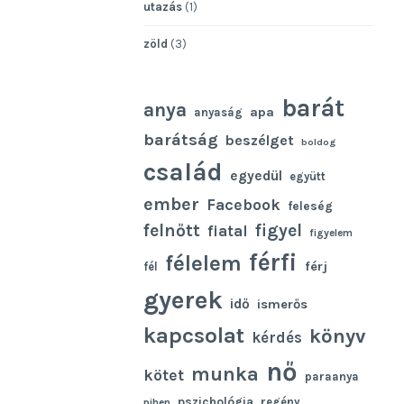
utazás
(1)
zöld
(3)
barát
anya
apa
anyaság
barátság
beszélget
boldog
család
egyedül
együtt
ember
Facebook
feleség
felnőtt
figyel
fiatal
figyelem
férfi
félelem
férj
fél
gyerek
idő
ismerős
kapcsolat
könyv
kérdés
nő
munka
kötet
paraanya
pszichológia
regény
pihen