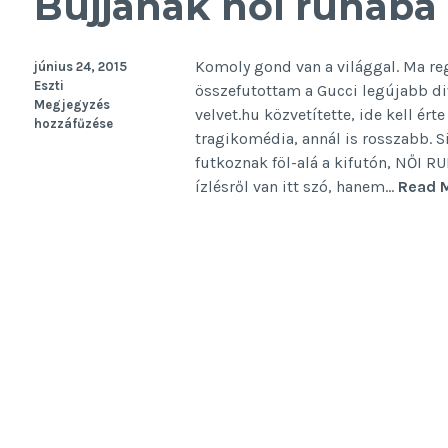
Bújjanak női ruhába 
Komoly gond van a világgal. Ma re
június 24, 2015
Eszti
összefutottam a Gucci legújabb di
Megjegyzés
velvet.hu közvetítette, ide kell é
hozzáfűzése
tragikomédia, annál is rosszabb. Si
futkoznak föl-alá a kifutón, NŐI
ízlésről van itt szó, hanem…
Read 