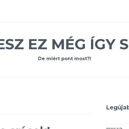
ESZ EZ MÉG ÍGY S
De miért pont most?!
Legúja