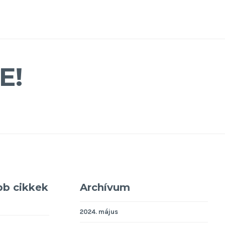
E!
bb cikkek
Archívum
2024. május