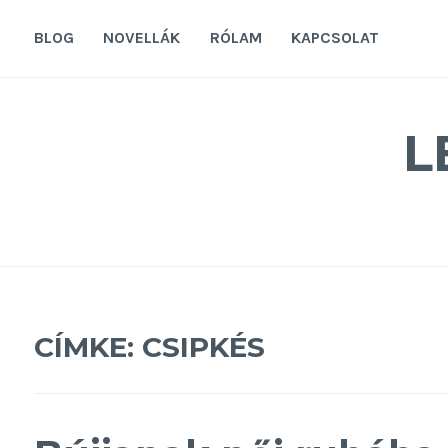
Tovább
a
BLOG
NOVELLÁK
RÓLAM
KAPCSOLAT
tartalomra
L
CÍMKE:
CSIPKÉS