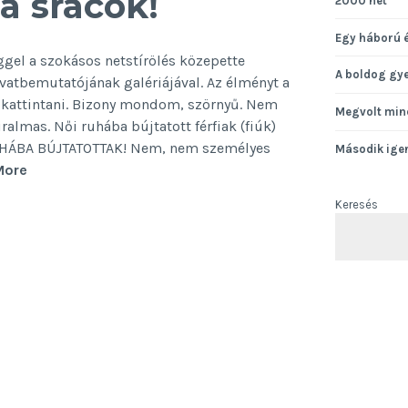
a srácok!
2000 hét
Egy háború 
ggel a szokásos netstírölés közepette
A boldog gy
vatbemutatójának galériájával. Az élményt a
rte kattintani. Bizony mondom, szörnyű. Nem
Megvolt min
ralmas. Női ruhába bújtatott férfiak (fiúk)
 RUHÁBA BÚJTATOTTAK! Nem, nem személyes
Második ige
Bújjanak
More
női
Keresés
ruhába
a
srácok!