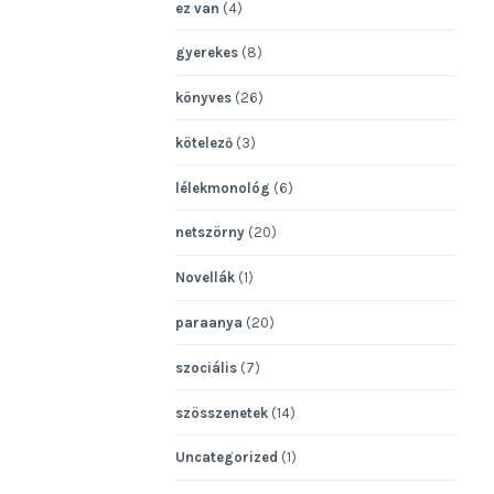
ez van
(4)
gyerekes
(8)
könyves
(26)
kötelező
(3)
lélekmonológ
(6)
netszörny
(20)
Novellák
(1)
paraanya
(20)
szociális
(7)
szösszenetek
(14)
Uncategorized
(1)