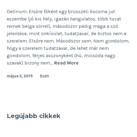
Delírium. Elsőre főként egy brüsszeli kocsma jut
eszembe (jó kis hely, igazán hangulatos, több tucat
remek belga sörrel), másodszor pedig maga a szó
jelentése, mint önkívület, tudatzavar, de biztos nem a
szerelem. Elsőre nem. Másodszor sem. Nem gondolom,
hogy a szerelem tudatzavar, de lehet már nem
gondolom, férjes asszonyként (hú, micsoda nagy
Az
szavak) bizony nem…
Read More
a
május 2, 2015
Eszti
bizonyos
delírium
Legújabb cikkek