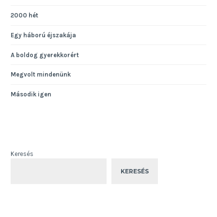
2000 hét
Egy háború éjszakája
A boldog gyerekkorért
Megvolt mindenünk
Második igen
Keresés
KERESÉS