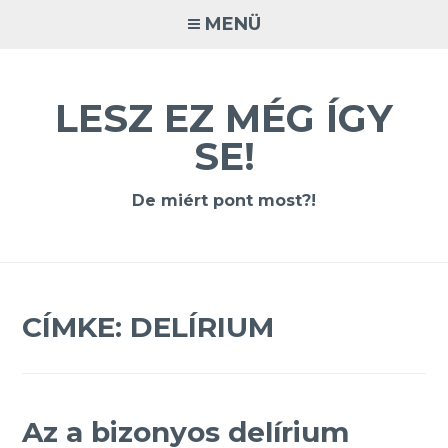
Tovább
MENÜ
a
tartalomra
LESZ EZ MÉG ÍGY
SE!
De miért pont most?!
CÍMKE:
DELÍRIUM
Az a bizonyos delírium