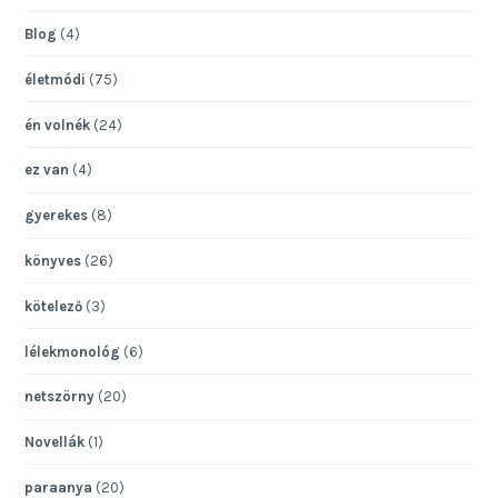
Blog
(4)
életmódi
(75)
én volnék
(24)
ez van
(4)
gyerekes
(8)
könyves
(26)
kötelező
(3)
lélekmonológ
(6)
netszörny
(20)
Novellák
(1)
paraanya
(20)