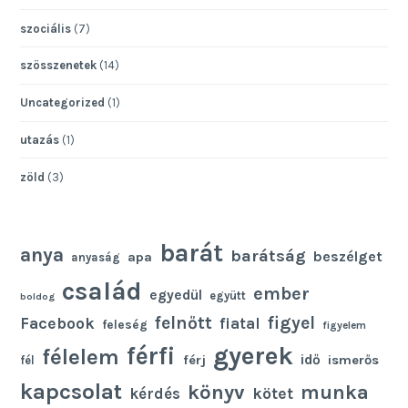
szociális
(7)
szösszenetek
(14)
Uncategorized
(1)
utazás
(1)
zöld
(3)
barát
anya
barátság
beszélget
apa
anyaság
család
ember
egyedül
együtt
boldog
felnőtt
figyel
Facebook
fiatal
feleség
figyelem
gyerek
férfi
félelem
idő
férj
ismerős
fél
kapcsolat
könyv
munka
kötet
kérdés