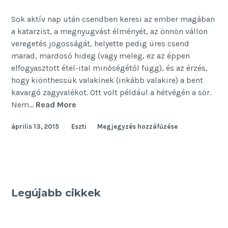
Sok aktív nap után csendben keresi az ember magában
a katarzist, a megnyugvást élményét, az önnön vállon
veregetés jogosságát, helyette pedig üres csend
marad, mardosó hideg (vagy meleg, ez az éppen
elfogyasztott étel-ital minőségétől függ), és az érzés,
hogy kiönthessük valakinek (inkább valakire) a bent
kavargó zagyvalékot. Ott volt például a hétvégén a sör.
Hétvégi
Nem…
Read More
szűrő
április 13, 2015
Eszti
Megjegyzés hozzáfűzése
Legújabb cikkek