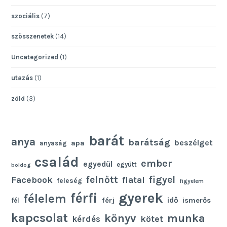
szociális
(7)
szösszenetek
(14)
Uncategorized
(1)
utazás
(1)
zöld
(3)
barát
anya
barátság
beszélget
apa
anyaság
család
ember
egyedül
együtt
boldog
felnőtt
figyel
Facebook
fiatal
feleség
figyelem
gyerek
férfi
félelem
idő
férj
ismerős
fél
kapcsolat
könyv
munka
kötet
kérdés