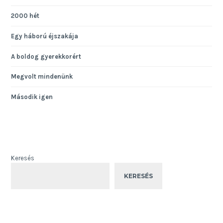
2000 hét
Egy háború éjszakája
A boldog gyerekkorért
Megvolt mindenünk
Második igen
Keresés
KERESÉS