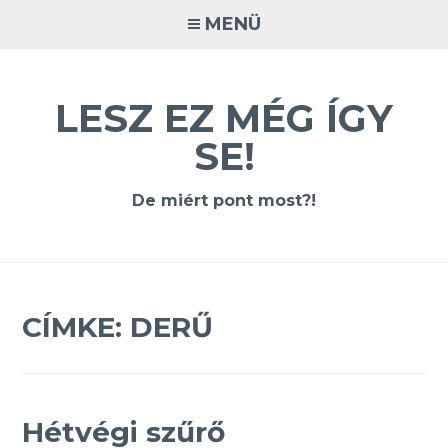
Tovább
MENÜ
a
tartalomra
LESZ EZ MÉG ÍGY
SE!
De miért pont most?!
CÍMKE:
DERŰ
Hétvégi szűrő