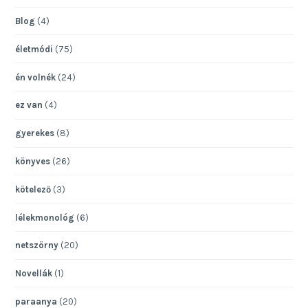
Blog
(4)
életmódi
(75)
én volnék
(24)
ez van
(4)
gyerekes
(8)
könyves
(26)
kötelező
(3)
lélekmonológ
(6)
netszörny
(20)
Novellák
(1)
paraanya
(20)