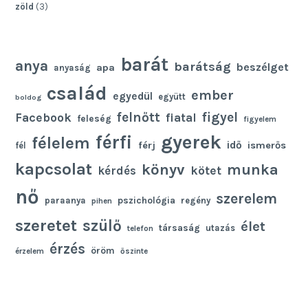
zöld
(3)
barát
anya
barátság
beszélget
apa
anyaság
család
ember
egyedül
együtt
boldog
felnőtt
figyel
Facebook
fiatal
feleség
figyelem
gyerek
férfi
félelem
idő
férj
ismerős
fél
kapcsolat
könyv
munka
kötet
kérdés
nő
szerelem
pszichológia
paraanya
regény
pihen
szeretet
szülő
élet
társaság
utazás
telefon
érzés
öröm
érzelem
őszinte