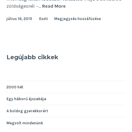
A
zöldségesnél –…
Read More
pihenés
július 16, 2015
Eszti
Megjegyzés hozzáfűzése
margójára
Legújabb cikkek
2000 hét
Egy háború éjszakája
A boldog gyerekkorért
Megvolt mindenünk