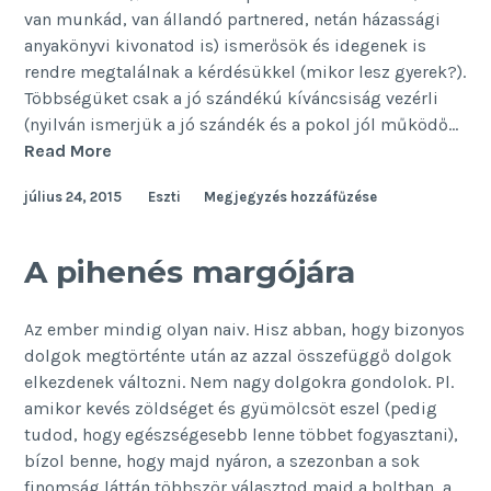
van munkád, van állandó partnered, netán házassági
anyakönyvi kivonatod is) ismerősök és idegenek is
rendre megtalálnak a kérdésükkel (mikor lesz gyerek?).
Többségüket csak a jó szándékú kíváncsiság vezérli
(nyilván ismerjük a jó szándék és a pokol jól működő…
Visszatérő
Read More
gyerekes
július 24, 2015
Eszti
Megjegyzés hozzáfűzése
kérdések
A pihenés margójára
Az ember mindig olyan naiv. Hisz abban, hogy bizonyos
dolgok megtörténte után az azzal összefüggő dolgok
elkezdenek változni. Nem nagy dolgokra gondolok. Pl.
amikor kevés zöldséget és gyümölcsöt eszel (pedig
tudod, hogy egészségesebb lenne többet fogyasztani),
bízol benne, hogy majd nyáron, a szezonban a sok
finomság láttán többször választod majd a boltban, a