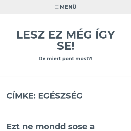
Tovább
MENÜ
a
tartalomra
LESZ EZ MÉG ÍGY
SE!
De miért pont most?!
CÍMKE:
EGÉSZSÉG
Ezt ne mondd sose a