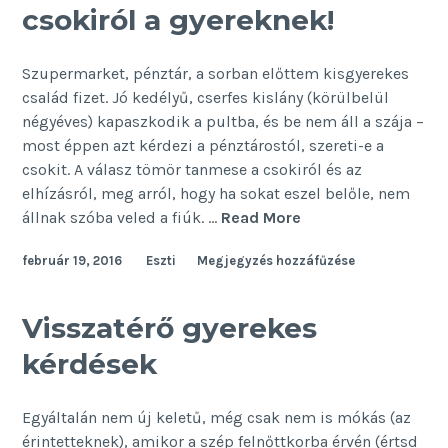
csokiról a gyereknek!
Szupermarket, pénztár, a sorban előttem kisgyerekes
család fizet. Jó kedélyű, cserfes kislány (körülbelül
négyéves) kapaszkodik a pultba, és be nem áll a szája –
most éppen azt kérdezi a pénztárostól, szereti-e a
csokit. A válasz tömör tanmese a csokiról és az
elhízásról, meg arról, hogy ha sokat eszel belőle, nem
Ezt
állnak szóba veled a fiúk. …
Read More
ne
február 19, 2016
Eszti
Megjegyzés hozzáfűzése
mondd
sose
a
Visszatérő gyerekes
csokiról
kérdések
a
gyereknek!
Egyáltalán nem új keletű, még csak nem is mókás (az
érintetteknek), amikor a szép felnőttkorba érvén (értsd