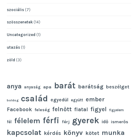
szociális
(7)
szösszenetek
(14)
Uncategorized
(1)
utazás
(1)
zöld
(3)
barát
anya
barátság
beszélget
apa
anyaság
család
ember
egyedül
együtt
boldog
felnőtt
figyel
Facebook
fiatal
feleség
figyelem
gyerek
férfi
félelem
idő
férj
ismerős
fél
kapcsolat
könyv
munka
kötet
kérdés