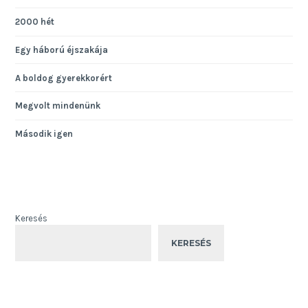
2000 hét
Egy háború éjszakája
A boldog gyerekkorért
Megvolt mindenünk
Második igen
Keresés
KERESÉS