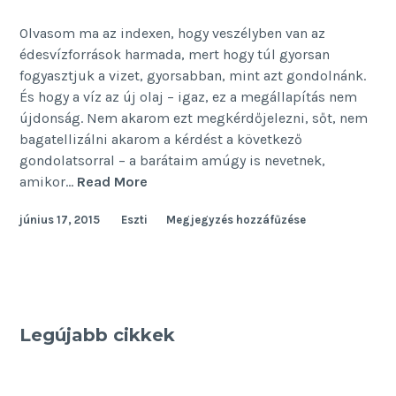
Olvasom ma az indexen, hogy veszélyben van az
édesvízforrások harmada, mert hogy túl gyorsan
fogyasztjuk a vizet, gyorsabban, mint azt gondolnánk.
És hogy a víz az új olaj – igaz, ez a megállapítás nem
újdonság. Nem akarom ezt megkérdőjelezni, sőt, nem
bagatellizálni akarom a kérdést a következő
gondolatsorral – a barátaim amúgy is nevetnek,
Amíg
amikor…
Read More
a
június 17, 2015
Eszti
Megjegyzés hozzáfűzése
víz
az
úr
Legújabb cikkek