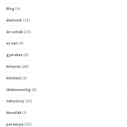
Blog
(4)
életmódi
(75)
én volnék
(24)
ez van
(4)
gyerekes
(8)
könyves
(26)
kötelező
(3)
lélekmonológ
(6)
netszörny
(20)
Novellák
(1)
paraanya
(20)