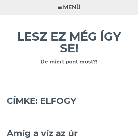
Tovább
MENÜ
a
tartalomra
LESZ EZ MÉG ÍGY
SE!
De miért pont most?!
CÍMKE:
ELFOGY
Amíg a víz az úr