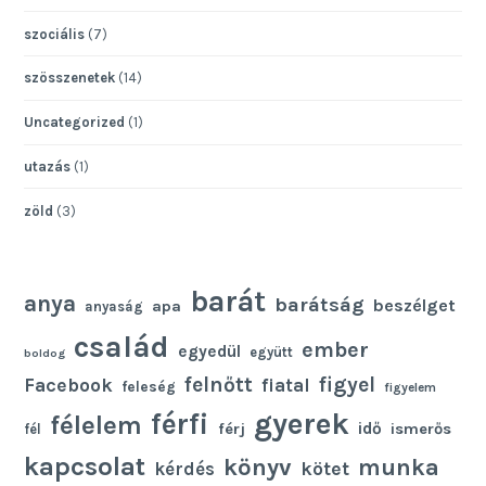
szociális
(7)
szösszenetek
(14)
Uncategorized
(1)
utazás
(1)
zöld
(3)
barát
anya
barátság
beszélget
apa
anyaság
család
ember
egyedül
együtt
boldog
felnőtt
figyel
Facebook
fiatal
feleség
figyelem
gyerek
férfi
félelem
idő
férj
ismerős
fél
kapcsolat
könyv
munka
kötet
kérdés