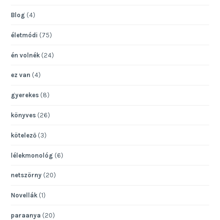
Blog
(4)
életmódi
(75)
én volnék
(24)
ez van
(4)
gyerekes
(8)
könyves
(26)
kötelező
(3)
lélekmonológ
(6)
netszörny
(20)
Novellák
(1)
paraanya
(20)