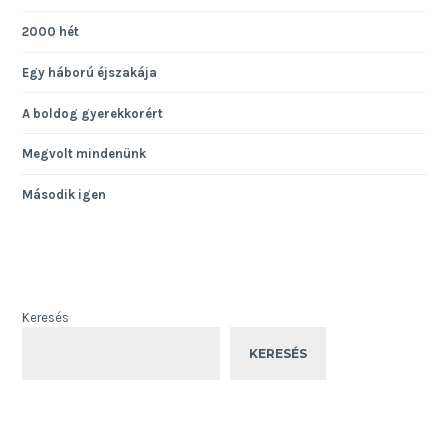
2000 hét
Egy háború éjszakája
A boldog gyerekkorért
Megvolt mindenünk
Második igen
Keresés
KERESÉS