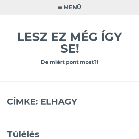
Tovább
MENÜ
a
tartalomra
LESZ EZ MÉG ÍGY
SE!
De miért pont most?!
CÍMKE:
ELHAGY
Túlélés