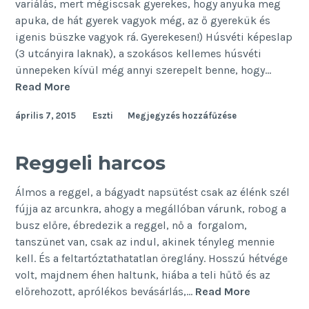
variálás, mert mégiscsak gyerekes, hogy anyuka meg
apuka, de hát gyerek vagyok még, az ő gyerekük és
igenis büszke vagyok rá. Gyerekesen!) Húsvéti képeslap
(3 utcányira laknak), a szokásos kellemes húsvéti
ünnepeken kívül még annyi szerepelt benne, hogy…
Képeslap
Read More
április 7, 2015
Eszti
Megjegyzés hozzáfűzése
Reggeli harcos
Álmos a reggel, a bágyadt napsütést csak az élénk szél
fújja az arcunkra, ahogy a megállóban várunk, robog a
busz előre, ébredezik a reggel, nő a forgalom,
tanszünet van, csak az indul, akinek tényleg mennie
kell. És a feltartóztathatatlan öreglány. Hosszú hétvége
volt, majdnem éhen haltunk, hiába a teli hűtő és az
Reggeli
előrehozott, aprólékos bevásárlás,…
Read More
harcos