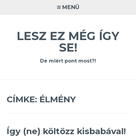
Tovább
MENÜ
a
tartalomra
LESZ EZ MÉG ÍGY
SE!
De miért pont most?!
CÍMKE:
ÉLMÉNY
Így (ne) költözz kisbabával!