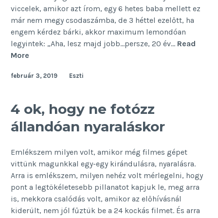
viccelek, amikor azt írom, egy 6 hetes baba mellett ez
már nem megy csodaszámba, de 3 héttel ezelőtt, ha
engem kérdez bárki, akkor maximum lemondóan
legyintek: „Aha, lesz majd jobb…persze, 20 év…
Read
Ezek
More
a
február 3, 2019
Eszti
kezdő
anya
sikerei
4 ok, hogy ne fotózz
állandóan nyaraláskor
Emlékszem milyen volt, amikor még filmes gépet
vittünk magunkkal egy-egy kirándulásra, nyaralásra.
Arra is emlékszem, milyen nehéz volt mérlegelni, hogy
pont a legtökéletesebb pillanatot kapjuk le, meg arra
is, mekkora csalódás volt, amikor az előhívásnál
kiderült, nem jól fűztük be a 24 kockás filmet. És arra