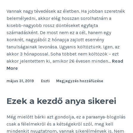
Vannak nagy tévedések az életben. Ha jobban szeretnék
belemélyedni, akkor elég hosszan sorolhatnám a
kisebb-nagyobb rossz döntéseket egyfajta
számadásként. De most nem ez a cél, hanem egy
konkrét, nagyjából 2 hónapja zajlott esemény
tanulságainak levonása. Ugyanis költöztünk. Igen, az
akkor 3 hónapossal. Soha többet nem költözök – ezt
akkor jelentettem ki, amikor 26 évesen minden…
Read
Így
More
(ne)
május 31, 2019
Eszti
Megjegyzés hozzáfűzése
költözz
kisbabával!
Ezek a kezdő anya sikerei
Még mielőtt bárki azt gondolja, ez a paraanya-blogolás
csak a félelmekről és a kétségekről szól, meg kell
mindenkit nyugtatnom, vannak sikerélmények is. Nem