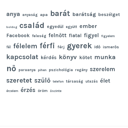
barát
anya
barátság
beszélget
apa
anyaság
család
ember
egyedül
együtt
boldog
felnőtt
figyel
Facebook
fiatal
feleség
figyelem
gyerek
férfi
félelem
idő
férj
ismerős
fél
kapcsolat
könyv
munka
kötet
kérdés
nő
szerelem
pszichológia
paraanya
regény
pihen
szeretet
szülő
élet
társaság
utazás
telefon
érzés
öröm
érzelem
őszinte