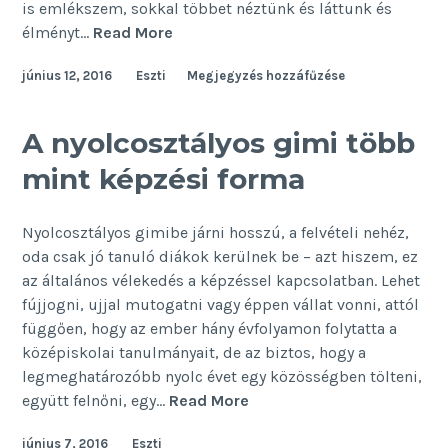
is emlékszem, sokkal többet néztünk és láttunk és
4
élményt…
Read More
ok,
június 12, 2016
Eszti
Megjegyzés hozzáfűzése
hogy
ne
fotózz
A nyolcosztályos gimi több
állandóan
mint képzési forma
nyaraláskor
Nyolcosztályos gimibe járni hosszú, a felvételi nehéz,
oda csak jó tanuló diákok kerülnek be – azt hiszem, ez
az általános vélekedés a képzéssel kapcsolatban. Lehet
fújjogni, ujjal mutogatni vagy éppen vállat vonni, attól
függően, hogy az ember hány évfolyamon folytatta a
középiskolai tanulmányait, de az biztos, hogy a
legmeghatározóbb nyolc évet egy közösségben tölteni,
A
együtt felnőni, egy…
Read More
nyolcosztályos
június 7, 2016
Eszti
gimi