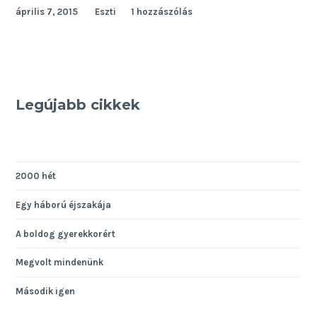
április 7, 2015
Eszti
1 hozzászólás
Legújabb cikkek
2000 hét
Egy háború éjszakája
A boldog gyerekkorért
Megvolt mindenünk
Második igen