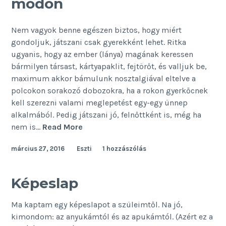
módon
Nem vagyok benne egészen biztos, hogy miért
gondoljuk, játszani csak gyerekként lehet. Ritka
ugyanis, hogy az ember (lánya) magának keressen
bármilyen társast, kártyapaklit, fejtörőt, és valljuk be,
maximum akkor bámulunk nosztalgiával eltelve a
polcokon sorakozó dobozokra, ha a rokon gyerkőcnek
kell szerezni valami meglepetést egy-egy ünnep
alkalmából. Pedig játszani jó, felnőttként is, még ha
Társasjáték
nem is…
Read More
–
március 27, 2016
Eszti
1 hozzászólás
felnőtt
módon
Képeslap
Ma kaptam egy képeslapot a szüleimtől. Na jó,
kimondom: az anyukámtól és az apukámtól. (Azért ez a