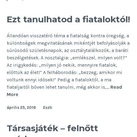
több
mint
Ezt tanulhatod a fiataloktól!
képzési
forma
Állandóan visszatérő téma a fiatalság kontra öregség, a
különbségek megvitatásának mikéntjét befolyásolják a
sűrűsödő születésnapok, az osztálytalálkozók, a baráti
beszélgetések. A nosztalgia: „emlékszel, milyen volt?”
Az irigykedés: „milyen jó nekik, mennyire fiatalok,
előttük az élet!” A felháborodás: „bezzeg, amikor mi
voltunk ennyi idősek!” Pedig a fiataloktól, a ma
fiataljaitól bőven lehet tanulni, még akkor is,…
Read
Ezt
More
tanulhatod
április 25, 2016
Eszti
a
fiataloktól!
Társasjáték – felnőtt