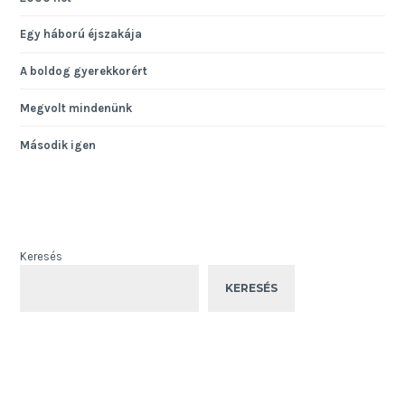
Egy háború éjszakája
A boldog gyerekkorért
Megvolt mindenünk
Második igen
Keresés
KERESÉS