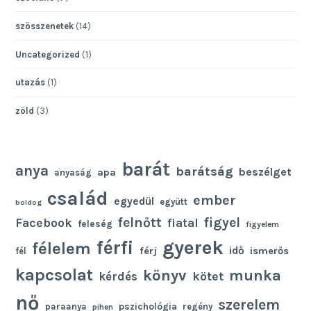
szösszenetek
(14)
Uncategorized
(1)
utazás
(1)
zöld
(3)
barát
anya
barátság
beszélget
apa
anyaság
család
ember
egyedül
együtt
boldog
felnőtt
figyel
Facebook
fiatal
feleség
figyelem
gyerek
férfi
félelem
idő
férj
ismerős
fél
kapcsolat
könyv
munka
kötet
kérdés
nő
szerelem
pszichológia
paraanya
regény
pihen