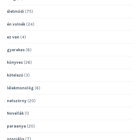
életmódi
(75)
én volnék
(24)
ez van
(4)
gyerekes
(8)
könyves
(26)
kötelező
(3)
lélekmonológ
(6)
netszörny
(20)
Novellák
(1)
paraanya
(20)
szociális
(7)