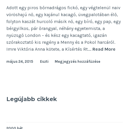
Adott egy piros bőrnadrágos fickó, egy végtelenül naiv
vöröshajú nő, egy kajánul kacagó, üvegpalotában élő,
folyton kaszát hurcoló másik nő, egy bíró, egy pap, egy
bérgyilkos, pár őrangyal, néhány egyetemista, a
nyüzsgő London – és kész egy kacagtató, igazán
szórakoztató kis regény a Menny és a Pokol harcáról.
Kísért
Imre Viktória Anna kötete, a Kísértés Rt.…
Read More
a
május 24, 2015
Eszti
Megjegyzés hozzáfűzése
Kísér
Rt.
Legújabb cikkek
2000 hét