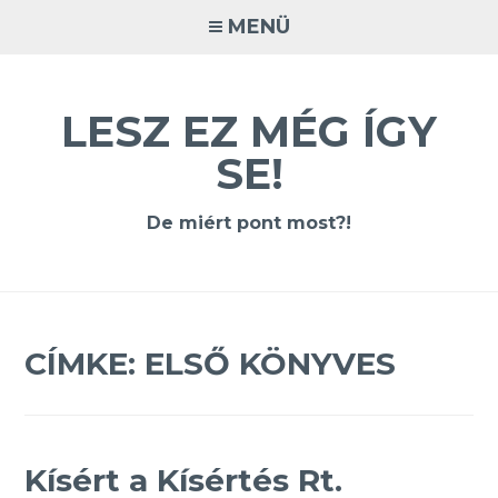
Tovább
MENÜ
a
tartalomra
LESZ EZ MÉG ÍGY
SE!
De miért pont most?!
CÍMKE:
ELSŐ KÖNYVES
Kísért a Kísértés Rt.