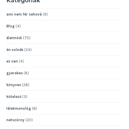
Kategóriák
ami nem fér sehová
(9)
Blog
(4)
életmódi
(75)
én volnék
(24)
ez van
(4)
gyerekes
(8)
könyves
(26)
kötelező
(3)
lélekmonológ
(6)
netszörny
(20)