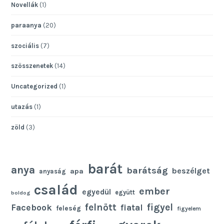
Novellák
(1)
paraanya
(20)
szociális
(7)
szösszenetek
(14)
Uncategorized
(1)
utazás
(1)
zöld
(3)
barát
anya
barátság
beszélget
apa
anyaság
család
ember
egyedül
együtt
boldog
felnőtt
figyel
Facebook
fiatal
feleség
figyelem