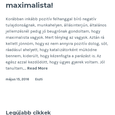
maximalista!
Korábban inkább pozitív felhanggal bíró negatív
tulajdonságnak, munkahelyen, állásinterjún, általános
jellemzésnél pedig jó beugrónak gondoltam, hogy
maximalista vagyok. Mert tényleg az vagyok. Aztán rá
kellett jönnöm, hogy ez nem annyira pozitív dolog, sőt,
ráadásul ahelyett, hogy katalizátorként működne
bennem, kiderült, hogy kézenfogta a parázást is. Az
egész azzal kezdődött, hogy ügyes gyerek voltam. Jól
Ezért
tanultam,…
Read More
ne
május 15, 2016
Eszti
legyél
maximalista!
Legújabb cikkek