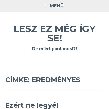
Tovább
MENÜ
a
tartalomra
LESZ EZ MÉG ÍGY
SE!
De miért pont most?!
CÍMKE:
EREDMÉNYES
Ezért ne legyél