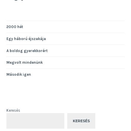
2000 hét
Egy háború éjszakája
A boldog gyerekkorért
Megvolt mindenünk
Második igen
Keresés
KERESÉS