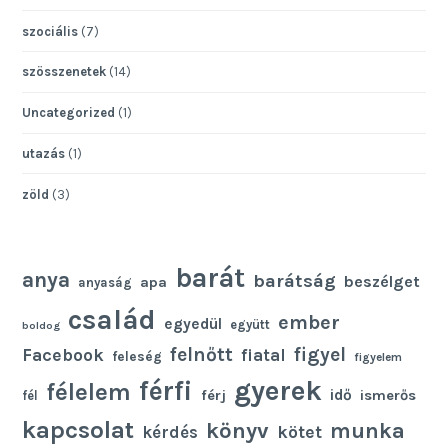
szociális
(7)
szösszenetek
(14)
Uncategorized
(1)
utazás
(1)
zöld
(3)
barát
anya
barátság
beszélget
apa
anyaság
család
ember
egyedül
együtt
boldog
felnőtt
figyel
Facebook
fiatal
feleség
figyelem
gyerek
férfi
félelem
idő
férj
ismerős
fél
kapcsolat
könyv
munka
kötet
kérdés