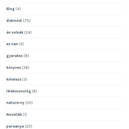
Blog
(4)
életmódi
(75)
én volnék
(24)
ez van
(4)
gyerekes
(8)
könyves
(26)
kötelező
(3)
lélekmonológ
(6)
netszörny
(20)
Novellák
(1)
paraanya
(20)