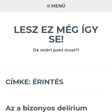
Tovább
MENÜ
a
tartalomra
LESZ EZ MÉG ÍGY
SE!
De miért pont most?!
CÍMKE:
ÉRINTÉS
Az a bizonyos delírium