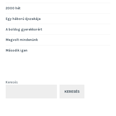
2000 hét
Egy háború éjszakája
A boldog gyerekkorért
Megvolt mindenünk
Második igen
Keresés
KERESÉS