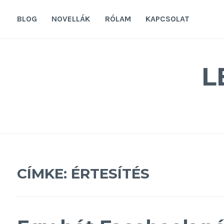
Tovább
a
BLOG
NOVELLÁK
RÓLAM
KAPCSOLAT
tartalomra
L
CÍMKE:
ÉRTESÍTÉS