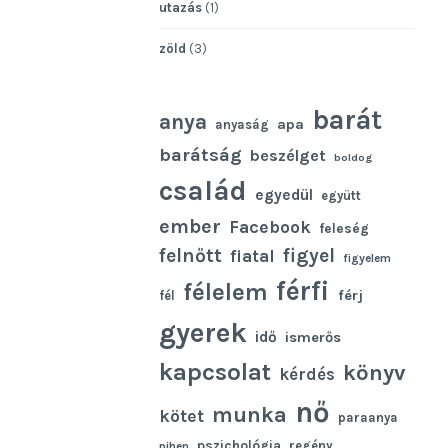
utazás
(1)
zöld
(3)
barát
anya
apa
anyaság
barátság
beszélget
boldog
család
egyedül
együtt
ember
Facebook
feleség
felnőtt
figyel
fiatal
figyelem
férfi
félelem
férj
fél
gyerek
idő
ismerős
kapcsolat
könyv
kérdés
nő
munka
kötet
paraanya
pszichológia
regény
pihen