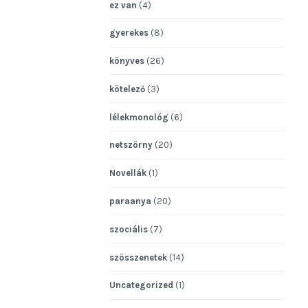
ez van
(4)
gyerekes
(8)
könyves
(26)
kötelező
(3)
lélekmonológ
(6)
netszörny
(20)
Novellák
(1)
paraanya
(20)
szociális
(7)
szösszenetek
(14)
Uncategorized
(1)