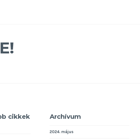
E!
bb cikkek
Archívum
2024. május