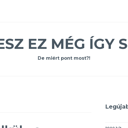
ESZ EZ MÉG ÍGY S
De miért pont most?!
Legúja