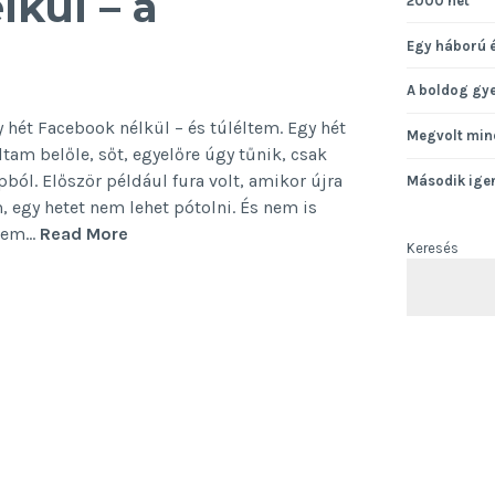
kül – a
2000 hét
Egy háború 
A boldog gy
 hét Facebook nélkül – és túléltem. Egy hét
Megvolt min
am belőle, sőt, egyelőre úgy tűnik, csak
l. Először például fura volt, amikor újra
Második ige
, egy hetet nem lehet pótolni. És nem is
Egy
 nem…
Read More
Keresés
hét
Facebook
nélkül
–
a
visszatérés
(VII.
rész)