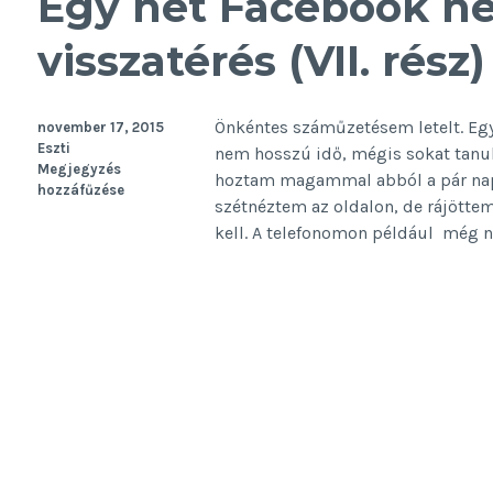
Egy hét Facebook nél
visszatérés (VII. rész)
Önkéntes száműzetésem letelt. Egy
november 17, 2015
Eszti
nem hosszú idő, mégis sokat tanult
Megjegyzés
hoztam magammal abból a pár napbó
hozzáfűzése
szétnéztem az oldalon, de rájöttem
kell. A telefonomon például még