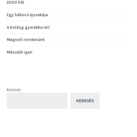
2000 hét
Egy háború éjszakája
A boldog gyerekkorért
Megvolt mindenünk
Második igen
Keresés
KERESÉS