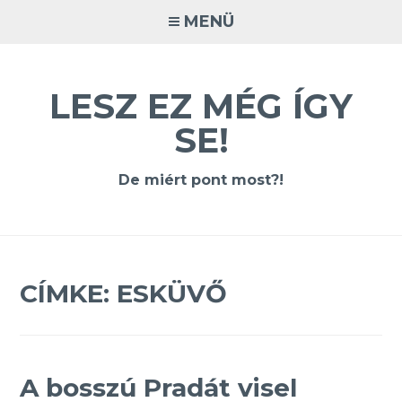
Tovább
MENÜ
a
tartalomra
LESZ EZ MÉG ÍGY
SE!
De miért pont most?!
CÍMKE:
ESKÜVŐ
A bosszú Pradát visel