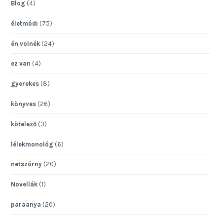
Blog
(4)
életmódi
(75)
én volnék
(24)
ez van
(4)
gyerekes
(8)
könyves
(26)
kötelező
(3)
lélekmonológ
(6)
netszörny
(20)
Novellák
(1)
paraanya
(20)