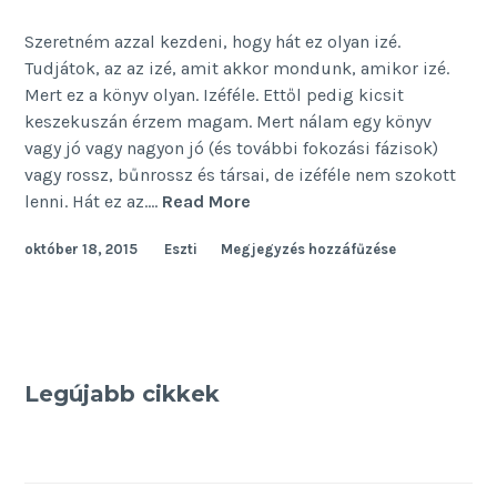
Szeretném azzal kezdeni, hogy hát ez olyan izé.
Tudjátok, az az izé, amit akkor mondunk, amikor izé.
Mert ez a könyv olyan. Izéféle. Ettől pedig kicsit
keszekuszán érzem magam. Mert nálam egy könyv
vagy jó vagy nagyon jó (és további fokozási fázisok)
vagy rossz, bűnrossz és társai, de izéféle nem szokott
A
lenni. Hát ez az.…
Read More
bosszú
október 18, 2015
Eszti
Megjegyzés hozzáfűzése
Pradát
visel
Legújabb cikkek