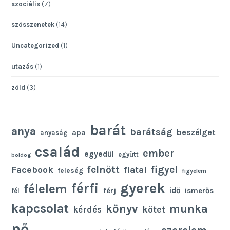
szociális
(7)
szösszenetek
(14)
Uncategorized
(1)
utazás
(1)
zöld
(3)
barát
anya
barátság
beszélget
apa
anyaság
család
ember
egyedül
együtt
boldog
felnőtt
figyel
Facebook
fiatal
feleség
figyelem
gyerek
férfi
félelem
idő
férj
ismerős
fél
kapcsolat
könyv
munka
kötet
kérdés
nő