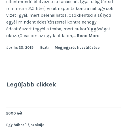
ellentmondó életvezetési tanácsait. Igyál elég (értsd
minimum 2,5 liter) vizet naponta kontra nehogy sok
vizet igyál, mert belehalhatsz. Csökkentsd a súlyod,
egyél mindent édesítőszerrel kontra nehogy
édesítőszert tegyél a teába, mert cukorfüggőséget
Birkák
okoz. (Olvasom az egyik oldalon,…
Read More
népe
április 20, 2015
Eszti
Megjegyzés hozzáfűzése
Legújabb cikkek
2000 hét
Egy háború éjszakája