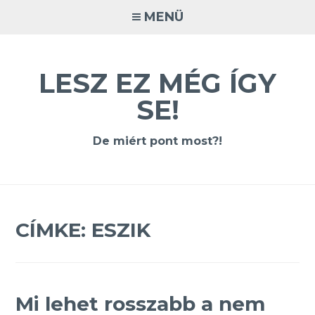
Tovább
MENÜ
a
tartalomra
LESZ EZ MÉG ÍGY
SE!
De miért pont most?!
CÍMKE:
ESZIK
Mi lehet rosszabb a nem