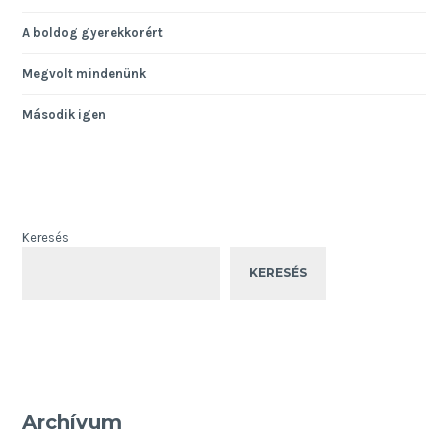
A boldog gyerekkorért
Megvolt mindenünk
Második igen
Keresés
KERESÉS
Archívum