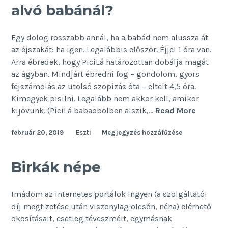
alvó babánál?
Egy dolog rosszabb annál, ha a babád nem alussza át
az éjszakát: ha igen. Legalábbis először. Éjjel 1 óra van.
Arra ébredek, hogy PiciLá határozottan dobálja magát
az ágyban. Mindjárt ébredni fog – gondolom, gyors
fejszámolás az utolsó szopizás óta – eltelt 4,5 óra.
Kimegyek pisilni. Legalább nem akkor kell, amikor
Mi
kijövünk. (PiciLá babaöbölben alszik,…
Read More
lehet
február 20, 2019
Eszti
Megjegyzés hozzáfűzése
rosszab
a
nem
Birkák népe
alvó
babánál
Imádom az internetes portálok ingyen (a szolgáltatói
díj megfizetése után viszonylag olcsón, néha) elérhető
okosításait, esetleg téveszméit, egymásnak