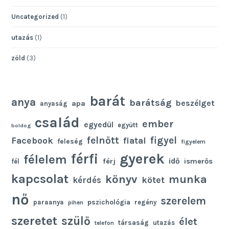
Uncategorized
(1)
utazás
(1)
zöld
(3)
barát
anya
barátság
beszélget
apa
anyaság
család
ember
egyedül
együtt
boldog
felnőtt
figyel
Facebook
fiatal
feleség
figyelem
gyerek
férfi
félelem
idő
férj
ismerős
fél
kapcsolat
könyv
munka
kötet
kérdés
nő
szerelem
pszichológia
paraanya
regény
pihen
szeretet
szülő
élet
társaság
utazás
telefon