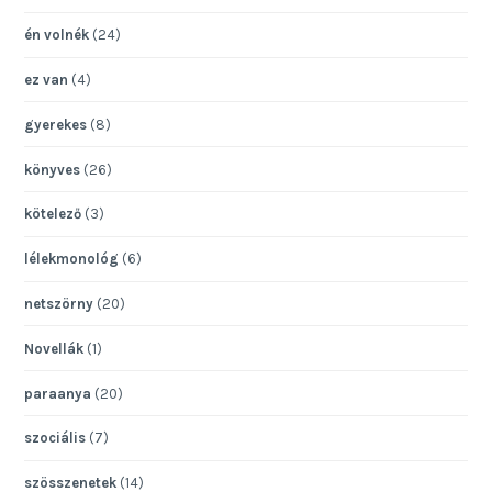
én volnék
(24)
ez van
(4)
gyerekes
(8)
könyves
(26)
kötelező
(3)
lélekmonológ
(6)
netszörny
(20)
Novellák
(1)
paraanya
(20)
szociális
(7)
szösszenetek
(14)