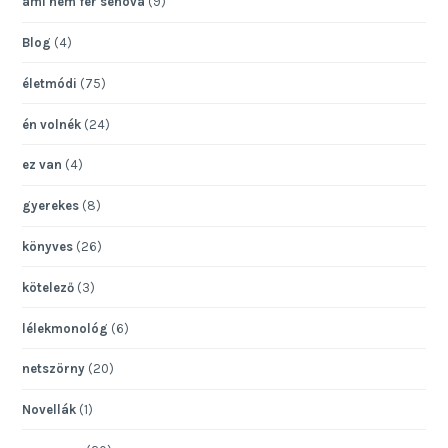
ami nem fér sehová
(9)
Blog
(4)
életmódi
(75)
én volnék
(24)
ez van
(4)
gyerekes
(8)
könyves
(26)
kötelező
(3)
lélekmonológ
(6)
netszörny
(20)
Novellák
(1)