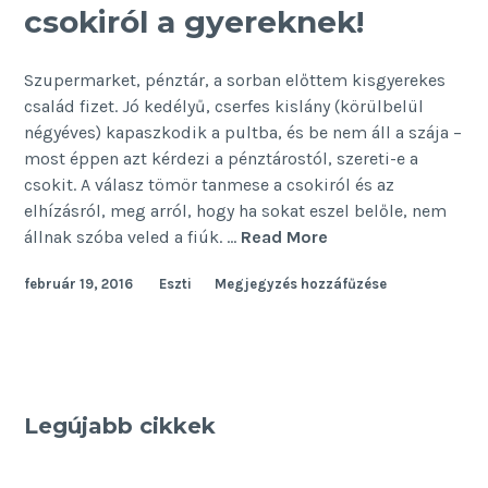
csokiról a gyereknek!
Szupermarket, pénztár, a sorban előttem kisgyerekes
család fizet. Jó kedélyű, cserfes kislány (körülbelül
négyéves) kapaszkodik a pultba, és be nem áll a szája –
most éppen azt kérdezi a pénztárostól, szereti-e a
csokit. A válasz tömör tanmese a csokiról és az
elhízásról, meg arról, hogy ha sokat eszel belőle, nem
Ezt
állnak szóba veled a fiúk. …
Read More
ne
február 19, 2016
Eszti
Megjegyzés hozzáfűzése
mondd
sose
a
csokiról
a
gyereknek!
Legújabb cikkek