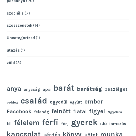
paraanya
(20)
szociális
(7)
szösszenetek
(14)
Uncategorized
(1)
utazás
(1)
zöld
(3)
barát
anya
barátság
beszélget
apa
anyaság
család
ember
egyedül
együtt
boldog
felnőtt
figyel
Facebook
fiatal
feleség
figyelem
gyerek
férfi
félelem
idő
férj
ismerős
fél
kapcsolat
könyv
munka
kötet
kérdés