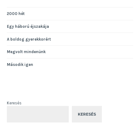
2000 hét
Egy háború éjszakája
A boldog gyerekkorért
Megvolt mindenünk
Második igen
Keresés
KERESÉS