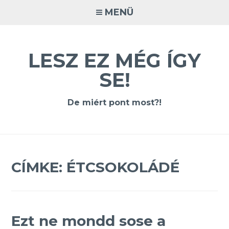
Tovább
MENÜ
a
tartalomra
LESZ EZ MÉG ÍGY
SE!
De miért pont most?!
CÍMKE:
ÉTCSOKOLÁDÉ
Ezt ne mondd sose a