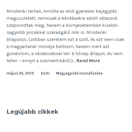
Mindenki terhes. Amióta az első gyerekes bejegyzés
megszületett, nemcsak a kérdésekre adott válaszok
szaporodtak meg, hanem a környezetemben kisebb-
nagyobb pocakkal szaladgáló nők is. Mindenki
állapotos. (Jobban szeretem ezt a szót, és ezt nem csak
a magyartanár mondja belőlem, hanem mert azt
gondolom, a várakozással teli 9 hónap állapot, és nem
Pocakkal
teher – ennyit a szemantikáról.)…
Read More
előre
május 25, 2015
Eszti
Megjegyzés hozzáfűzése
Legújabb cikkek