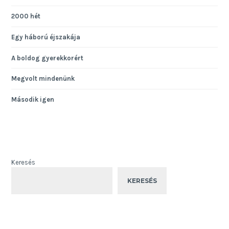
2000 hét
Egy háború éjszakája
A boldog gyerekkorért
Megvolt mindenünk
Második igen
Keresés
KERESÉS