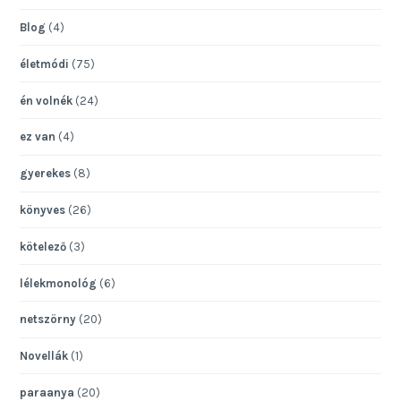
Blog
(4)
életmódi
(75)
én volnék
(24)
ez van
(4)
gyerekes
(8)
könyves
(26)
kötelező
(3)
lélekmonológ
(6)
netszörny
(20)
Novellák
(1)
paraanya
(20)