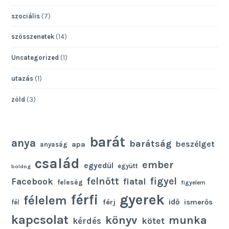
szociális
(7)
szösszenetek
(14)
Uncategorized
(1)
utazás
(1)
zöld
(3)
barát
anya
barátság
beszélget
apa
anyaság
család
ember
egyedül
együtt
boldog
felnőtt
figyel
Facebook
fiatal
feleség
figyelem
gyerek
férfi
félelem
idő
férj
ismerős
fél
kapcsolat
könyv
munka
kötet
kérdés