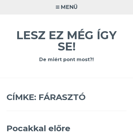
Tovább
MENÜ
a
tartalomra
LESZ EZ MÉG ÍGY
SE!
De miért pont most?!
CÍMKE:
FÁRASZTÓ
Pocakkal előre