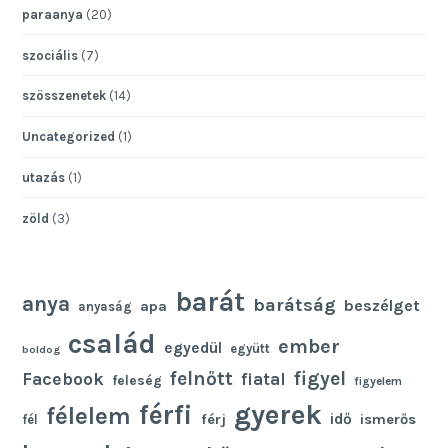
paraanya
(20)
szociális
(7)
szösszenetek
(14)
Uncategorized
(1)
utazás
(1)
zöld
(3)
barát
anya
barátság
beszélget
apa
anyaság
család
ember
egyedül
együtt
boldog
felnőtt
figyel
Facebook
fiatal
feleség
figyelem
gyerek
férfi
félelem
idő
férj
ismerős
fél