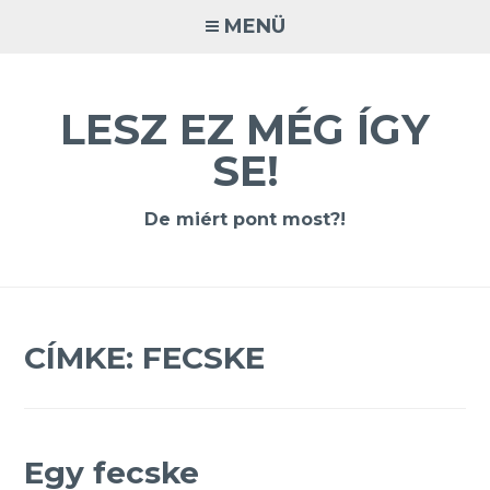
Tovább
MENÜ
a
tartalomra
LESZ EZ MÉG ÍGY
SE!
De miért pont most?!
CÍMKE:
FECSKE
Egy fecske