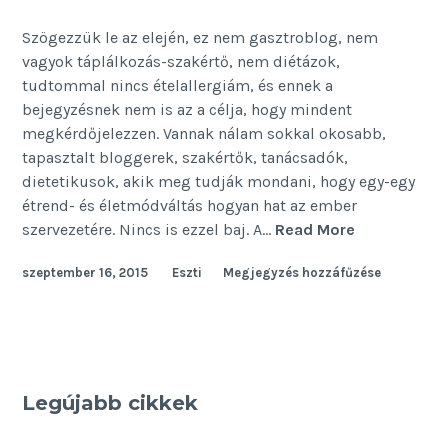
Szögezzük le az elején, ez nem gasztroblog, nem
vagyok táplálkozás-szakértő, nem diétázok,
tudtommal nincs ételallergiám, és ennek a
bejegyzésnek nem is az a célja, hogy mindent
megkérdőjelezzen. Vannak nálam sokkal okosabb,
tapasztalt bloggerek, szakértők, tanácsadók,
dietetikusok, akik meg tudják mondani, hogy egy-egy
étrend- és életmódváltás hogyan hat az ember
Egy
szervezetére. Nincs is ezzel baj. A…
Read More
fecske
szeptember 16, 2015
Eszti
Megjegyzés hozzáfűzése
Legújabb cikkek