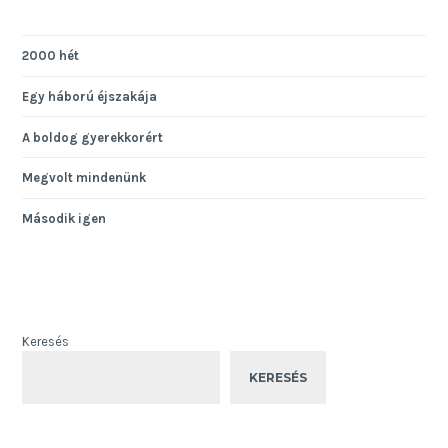
2000 hét
Egy háború éjszakája
A boldog gyerekkorért
Megvolt mindenünk
Második igen
Keresés
KERESÉS