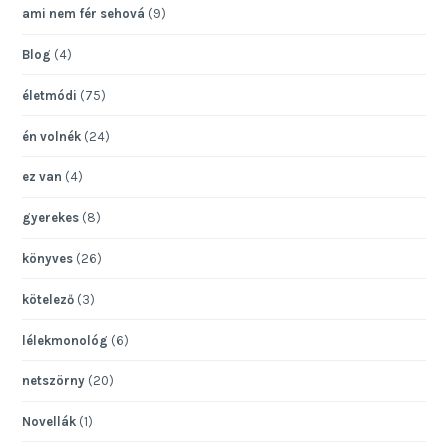
ami nem fér sehová
(9)
Blog
(4)
életmódi
(75)
én volnék
(24)
ez van
(4)
gyerekes
(8)
könyves
(26)
kötelező
(3)
lélekmonológ
(6)
netszörny
(20)
Novellák
(1)