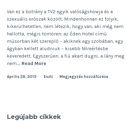
Van ez a botrány a TV2 egyik valóságshowja és a
szexuális erőszak között. Mindenhonnan ez folyik,
kikerülhetetlen, nem létezik, hogy van, aki még nem
hallotta, mégis tömören: az Éden Hotel című
műsorban két szereplő – akiknek egy szobában, egy
ágyban kellett aludniuk – kisebb félreértésbe
keveredett. Egyszerűen: a fiú akart dugni, a lány meg
Erőszak,
nem.…
Read More
vagy
április 28, 2015
Eszti
Megjegyzés hozzáfűzése
amit
akartok
Legújabb cikkek