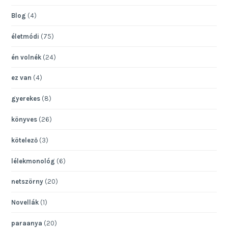
Blog
(4)
életmódi
(75)
én volnék
(24)
ez van
(4)
gyerekes
(8)
könyves
(26)
kötelező
(3)
lélekmonológ
(6)
netszörny
(20)
Novellák
(1)
paraanya
(20)