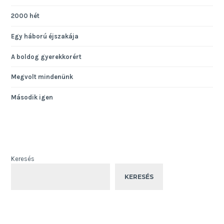
2000 hét
Egy háború éjszakája
A boldog gyerekkorért
Megvolt mindenünk
Második igen
Keresés
KERESÉS