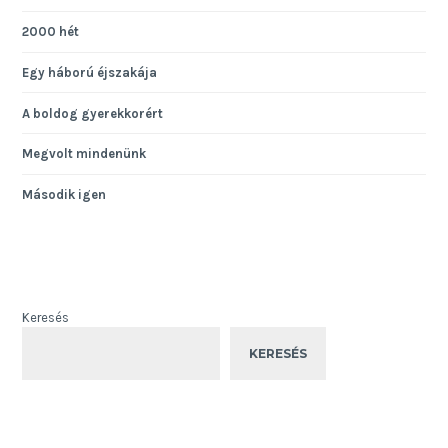
2000 hét
Egy háború éjszakája
A boldog gyerekkorért
Megvolt mindenünk
Második igen
Keresés
KERESÉS