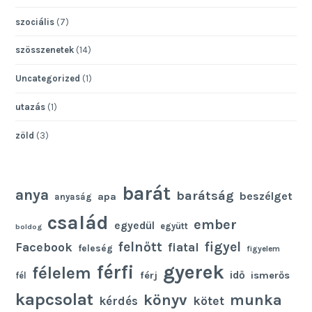
szociális
(7)
szösszenetek
(14)
Uncategorized
(1)
utazás
(1)
zöld
(3)
barát
anya
barátság
beszélget
apa
anyaság
család
ember
egyedül
együtt
boldog
felnőtt
figyel
Facebook
fiatal
feleség
figyelem
gyerek
férfi
félelem
idő
férj
ismerős
fél
kapcsolat
könyv
munka
kötet
kérdés