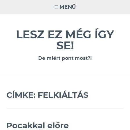
Tovább
MENÜ
a
tartalomra
LESZ EZ MÉG ÍGY
SE!
De miért pont most?!
CÍMKE:
FELKIÁLTÁS
Pocakkal előre