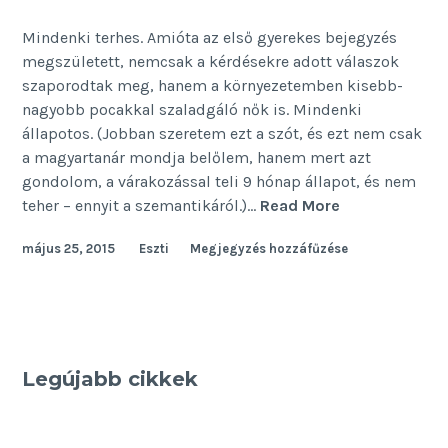
Mindenki terhes. Amióta az első gyerekes bejegyzés
megszületett, nemcsak a kérdésekre adott válaszok
szaporodtak meg, hanem a környezetemben kisebb-
nagyobb pocakkal szaladgáló nők is. Mindenki
állapotos. (Jobban szeretem ezt a szót, és ezt nem csak
a magyartanár mondja belőlem, hanem mert azt
gondolom, a várakozással teli 9 hónap állapot, és nem
Pocakkal
teher – ennyit a szemantikáról.)…
Read More
előre
május 25, 2015
Eszti
Megjegyzés hozzáfűzése
Legújabb cikkek