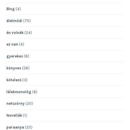
Blog
(4)
életmódi
(75)
én volnék
(24)
ez van
(4)
gyerekes
(8)
könyves
(26)
kötelező
(3)
lélekmonológ
(6)
netszörny
(20)
Novellák
(1)
paraanya
(20)