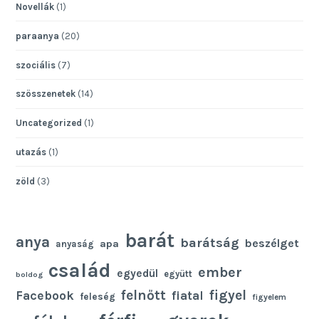
Novellák
(1)
paraanya
(20)
szociális
(7)
szösszenetek
(14)
Uncategorized
(1)
utazás
(1)
zöld
(3)
barát
anya
barátság
beszélget
apa
anyaság
család
ember
egyedül
együtt
boldog
felnőtt
figyel
Facebook
fiatal
feleség
figyelem