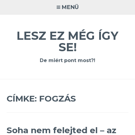
Tovább
MENÜ
a
tartalomra
LESZ EZ MÉG ÍGY
SE!
De miért pont most?!
CÍMKE:
FOGZÁS
Soha nem felejted el – az