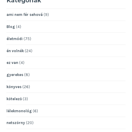
Kategóriák
ami nem fér sehová
(9)
Blog
(4)
életmódi
(75)
én volnék
(24)
ez van
(4)
gyerekes
(8)
könyves
(26)
kötelező
(3)
lélekmonológ
(6)
netszörny
(20)