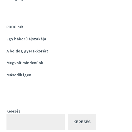
2000 hét
Egy háború éjszakája
A boldog gyerekkorért
Megvolt mindenünk
Második igen
Keresés
KERESÉS