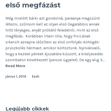
első megfázást
Még mielőtt bárki azt gondolná, paraanya megszűnt
létezni, szólnom kell az olyan első (legalábbis annak
hitt) lényeges, anyát próbáló feladatról, mint az első
megfázás. Korábban írtam róla, hogy PiciLának
sikerült aznapra időzíteni az első orrfolyás-köhögés-
prüszkölés hármast, amikor költöztünk. Nyilvánvaló,
hogy a kezdet péntek éjszakára kúszott, a kiteljesedés
szombaton következett (persze ügyelet). De egy alig 3…
Soha
Read More
nem
június 1, 2019
Eszti
felejted
el
–
az
első
megfázást
Legújabb cikkek