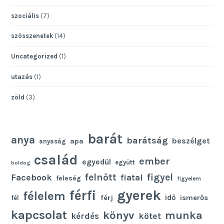
szociális
(7)
szösszenetek
(14)
Uncategorized
(1)
utazás
(1)
zöld
(3)
barát
anya
barátság
beszélget
apa
anyaság
család
ember
egyedül
együtt
boldog
felnőtt
figyel
Facebook
fiatal
feleség
figyelem
gyerek
férfi
félelem
idő
férj
ismerős
fél
kapcsolat
könyv
munka
kötet
kérdés