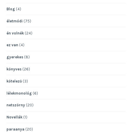
Blog
(4)
életmódi
(75)
én volnék
(24)
ez van
(4)
gyerekes
(8)
könyves
(26)
kötelező
(3)
lélekmonológ
(6)
netszörny
(20)
Novellák
(1)
paraanya
(20)