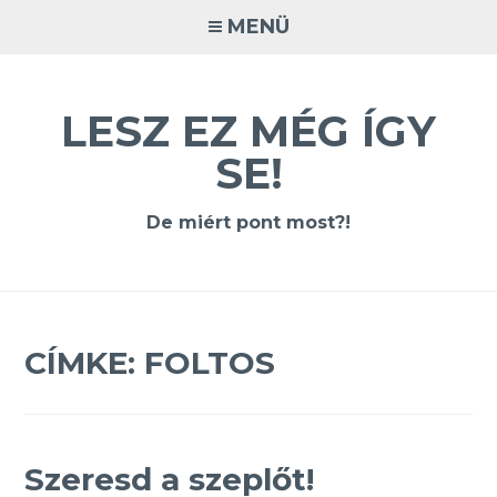
Tovább
MENÜ
a
tartalomra
LESZ EZ MÉG ÍGY
SE!
De miért pont most?!
CÍMKE:
FOLTOS
Szeresd a szeplőt!