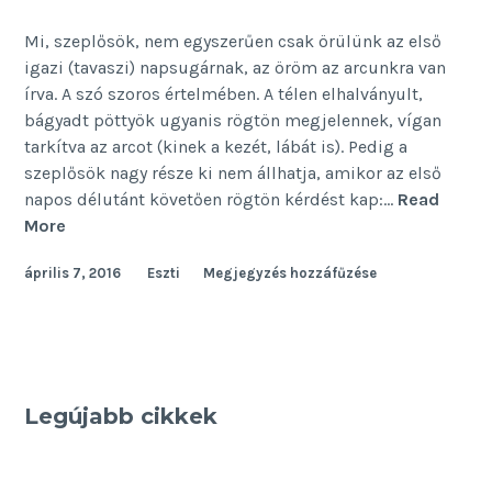
Mi, szeplősök, nem egyszerűen csak örülünk az első
igazi (tavaszi) napsugárnak, az öröm az arcunkra van
írva. A szó szoros értelmében. A télen elhalványult,
bágyadt pöttyök ugyanis rögtön megjelennek, vígan
tarkítva az arcot (kinek a kezét, lábát is). Pedig a
szeplősök nagy része ki nem állhatja, amikor az első
napos délutánt követően rögtön kérdést kap:…
Read
Szeresd
More
a
április 7, 2016
Eszti
Megjegyzés hozzáfűzése
szeplőt!
Legújabb cikkek