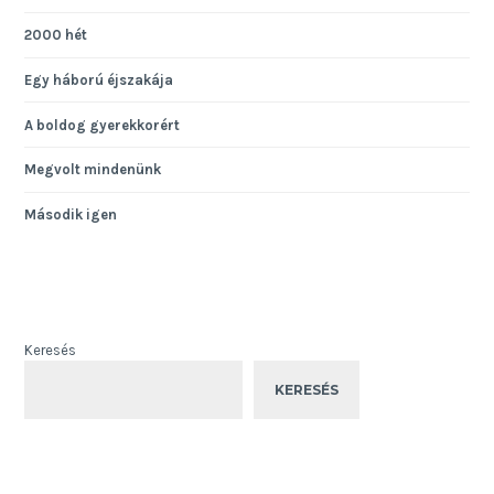
2000 hét
Egy háború éjszakája
A boldog gyerekkorért
Megvolt mindenünk
Második igen
Keresés
KERESÉS