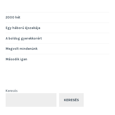
2000 hét
Egy háború éjszakája
A boldog gyerekkorért
Megvolt mindenünk
Második igen
Keresés
KERESÉS