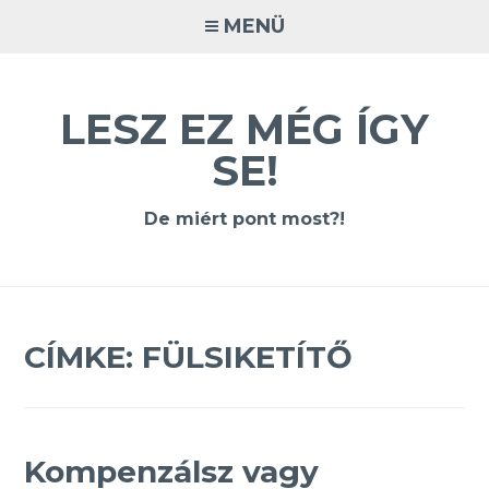
Tovább
MENÜ
a
tartalomra
LESZ EZ MÉG ÍGY
SE!
De miért pont most?!
CÍMKE:
FÜLSIKETÍTŐ
Kompenzálsz vagy