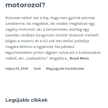
motorozol?
Biztosan velem van a baj, hogy nem gyúlok azonnal
szerelemre, ha meglátok, de inkább meghallok egy
vagány motorost, aki a belvárosban, esetleg egy
csendes utcában (szigorúan tömött teraszok mellett)
bőgeti a motort, és a túl sok decibellel próbálja
magára felhívni a figyelmet. Ma például
legszívesebben pofon vágtam volna azt a bukósisakos
Kompenzá
csávót, aki „csakazértis” rángatta a…
Read More
vagy
május 23, 2016
Eszti
Megjegyzés hozzáfűzése
motorozo
Legújabb cikkek