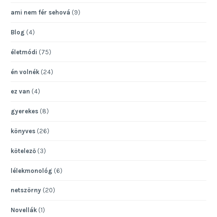
ami nem fér sehová
(9)
Blog
(4)
életmódi
(75)
én volnék
(24)
ez van
(4)
gyerekes
(8)
könyves
(26)
kötelező
(3)
lélekmonológ
(6)
netszörny
(20)
Novellák
(1)