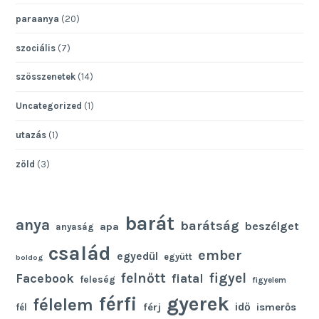
paraanya
(20)
szociális
(7)
szösszenetek
(14)
Uncategorized
(1)
utazás
(1)
zöld
(3)
barát
anya
barátság
beszélget
apa
anyaság
család
ember
egyedül
együtt
boldog
felnőtt
figyel
Facebook
fiatal
feleség
figyelem
gyerek
férfi
félelem
idő
férj
ismerős
fél