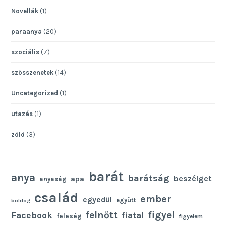
Novellák
(1)
paraanya
(20)
szociális
(7)
szösszenetek
(14)
Uncategorized
(1)
utazás
(1)
zöld
(3)
barát
anya
barátság
beszélget
apa
anyaság
család
ember
egyedül
együtt
boldog
felnőtt
figyel
Facebook
fiatal
feleség
figyelem