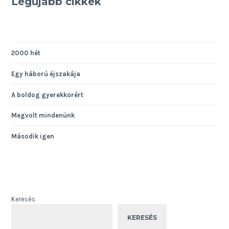
Legújabb cikkek
kajánul
nevet
2000 hét
Egy háború éjszakája
A boldog gyerekkorért
Megvolt mindenünk
Második igen
Keresés
KERESÉS