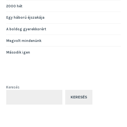
2000 hét
Egy háború éjszakája
A boldog gyerekkorért
Megvolt mindenünk
Második igen
Keresés
KERESÉS