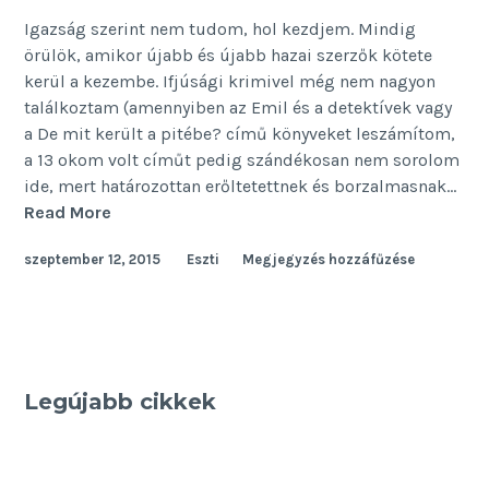
Igazság szerint nem tudom, hol kezdjem. Mindig
örülök, amikor újabb és újabb hazai szerzők kötete
kerül a kezembe. Ifjúsági krimivel még nem nagyon
találkoztam (amennyiben az Emil és a detektívek vagy
a De mit került a pitébe? című könyveket leszámítom,
a 13 okom volt címűt pedig szándékosan nem sorolom
ide, mert határozottan erőltetettnek és borzalmasnak…
Az
Read More
ifjúsági
szeptember 12, 2015
Eszti
Megjegyzés hozzáfűzése
krimi
Legújabb cikkek