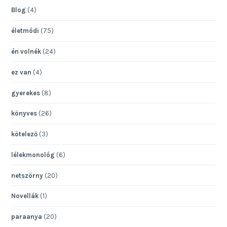
Blog
(4)
életmódi
(75)
én volnék
(24)
ez van
(4)
gyerekes
(8)
könyves
(26)
kötelező
(3)
lélekmonológ
(6)
netszörny
(20)
Novellák
(1)
paraanya
(20)