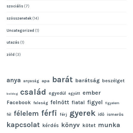
szociális
(7)
szösszenetek
(14)
Uncategorized
(1)
utazás
(1)
zöld
(3)
barát
anya
barátság
beszélget
apa
anyaság
család
ember
egyedül
együtt
boldog
felnőtt
figyel
Facebook
fiatal
feleség
figyelem
gyerek
férfi
félelem
idő
férj
ismerős
fél
kapcsolat
könyv
munka
kötet
kérdés