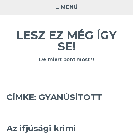
Tovább
MENÜ
a
tartalomra
LESZ EZ MÉG ÍGY
SE!
De miért pont most?!
CÍMKE:
GYANÚSÍTOTT
Az ifjúsági krimi