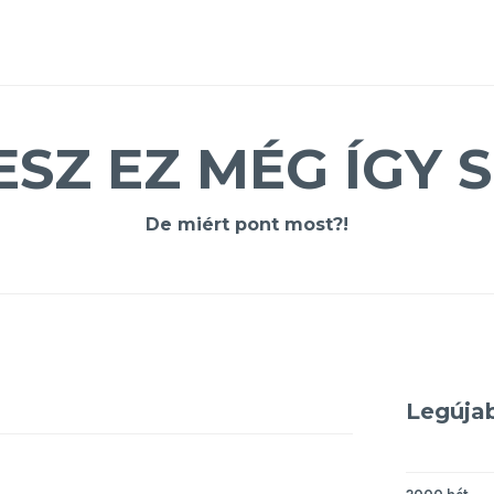
ESZ EZ MÉG ÍGY S
De miért pont most?!
Legúja