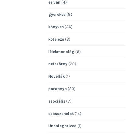
ez van
(4)
gyerekes
(8)
könyves
(26)
kötelező
(3)
lélekmonológ
(6)
netszörny
(20)
Novellák
(1)
paraanya
(20)
szociális
(7)
szösszenetek
(14)
Uncategorized
(1)