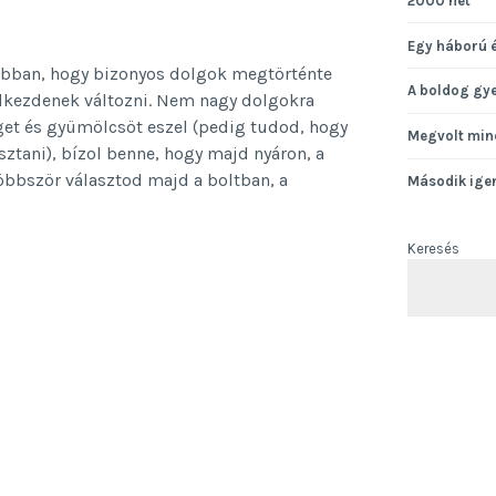
2000 hét
Egy háború 
 abban, hogy bizonyos dolgok megtörténte
A boldog gy
elkezdenek változni. Nem nagy dolgokra
get és gyümölcsöt eszel (pedig tudod, hogy
Megvolt min
ztani), bízol benne, hogy majd nyáron, a
öbbször választod majd a boltban, a
Második ige
s
Keresés
ára