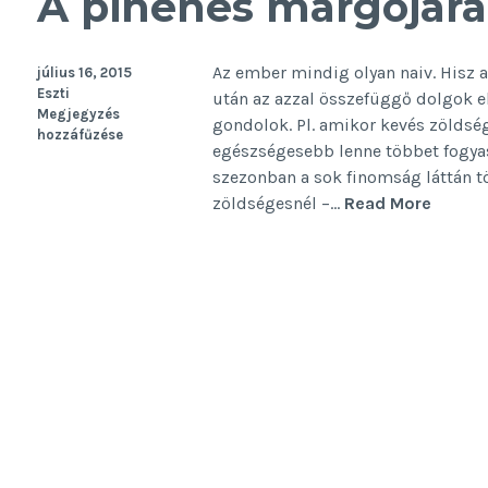
A pihenés margójára
Az ember mindig olyan naiv. Hisz
július 16, 2015
Eszti
után az azzal összefüggő dolgok 
Megjegyzés
gondolok. Pl. amikor kevés zöldsé
hozzáfűzése
egészségesebb lenne többet fogyas
szezonban a sok finomság láttán t
A
zöldségesnél –…
Read More
pihené
margój