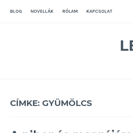
Tovább
a
BLOG
NOVELLÁK
RÓLAM
KAPCSOLAT
tartalomra
L
CÍMKE:
GYÜMÖLCS