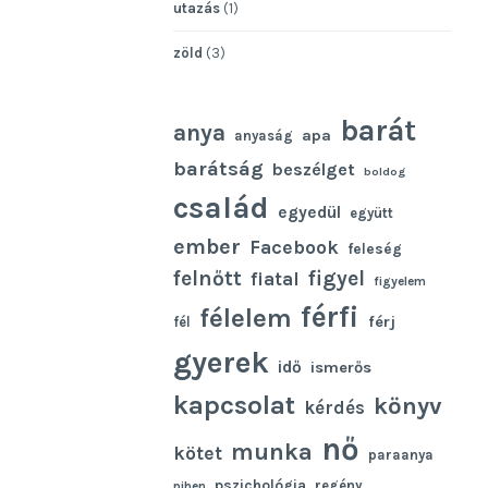
utazás
(1)
zöld
(3)
barát
anya
apa
anyaság
barátság
beszélget
boldog
család
egyedül
együtt
ember
Facebook
feleség
felnőtt
figyel
fiatal
figyelem
férfi
félelem
férj
fél
gyerek
idő
ismerős
kapcsolat
könyv
kérdés
nő
munka
kötet
paraanya
pszichológia
regény
pihen