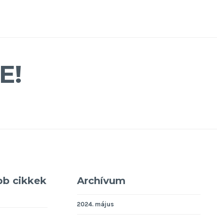
E!
bb cikkek
Archívum
2024. május