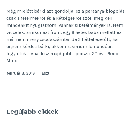
Még mielőtt bárki azt gondolja, ez a paraanya-blogolás
csak a félelmekről és a kétségekről szól, meg kell
mindenkit nyugtatnom, vannak sikerélmények is. Nem
viccelek, amikor azt írom, egy 6 hetes baba mellett ez
már nem megy csodaszámba, de 3 héttel ezelőtt, ha
engem kérdez bárki, akkor maximum lemondóan
legyintek: „Aha, lesz majd jobb…persze, 20 év…
Read
Ezek
More
a
február 3, 2019
Eszti
kezdő
anya
sikerei
Legújabb cikkek