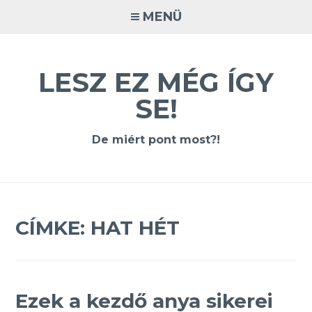
Tovább
MENÜ
a
tartalomra
LESZ EZ MÉG ÍGY
SE!
De miért pont most?!
CÍMKE:
HAT HÉT
Ezek a kezdő anya sikerei