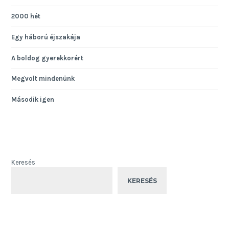
2000 hét
Egy háború éjszakája
A boldog gyerekkorért
Megvolt mindenünk
Második igen
Keresés
KERESÉS