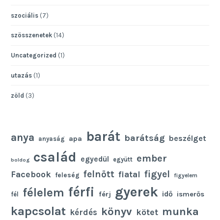
szociális
(7)
szösszenetek
(14)
Uncategorized
(1)
utazás
(1)
zöld
(3)
barát
anya
barátság
beszélget
apa
anyaság
család
ember
egyedül
együtt
boldog
felnőtt
figyel
Facebook
fiatal
feleség
figyelem
gyerek
férfi
félelem
idő
férj
ismerős
fél
kapcsolat
könyv
munka
kötet
kérdés