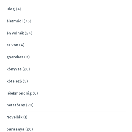
Blog
(4)
életmódi
(75)
én volnék
(24)
ez van
(4)
gyerekes
(8)
könyves
(26)
kötelező
(3)
lélekmonológ
(6)
netszörny
(20)
Novellák
(1)
paraanya
(20)