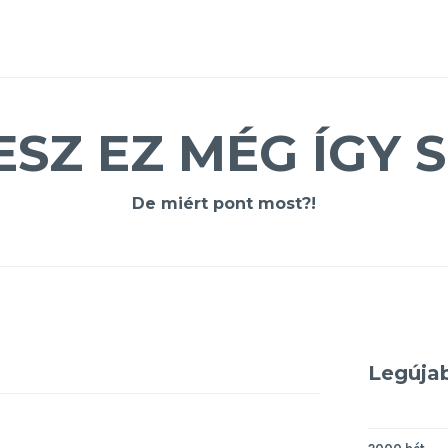
ESZ EZ MÉG ÍGY S
De miért pont most?!
Legúja