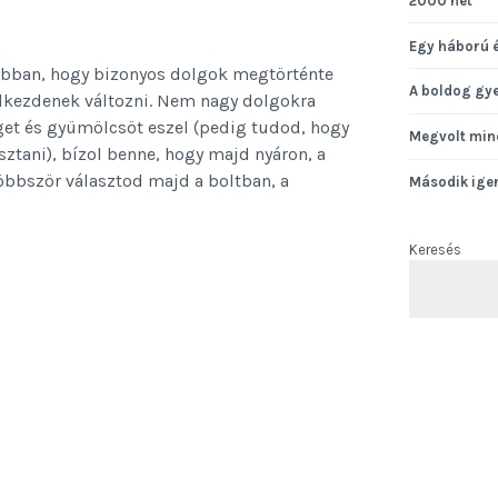
2000 hét
Egy háború 
 abban, hogy bizonyos dolgok megtörténte
A boldog gy
elkezdenek változni. Nem nagy dolgokra
get és gyümölcsöt eszel (pedig tudod, hogy
Megvolt min
ztani), bízol benne, hogy majd nyáron, a
öbbször választod majd a boltban, a
Második ige
s
Keresés
ára