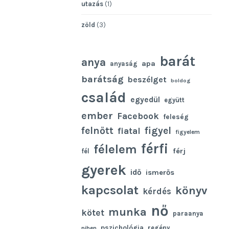
utazás
(1)
zöld
(3)
barát
anya
apa
anyaság
barátság
beszélget
boldog
család
egyedül
együtt
ember
Facebook
feleség
felnőtt
figyel
fiatal
figyelem
férfi
félelem
férj
fél
gyerek
idő
ismerős
kapcsolat
könyv
kérdés
nő
munka
kötet
paraanya
pszichológia
regény
pihen