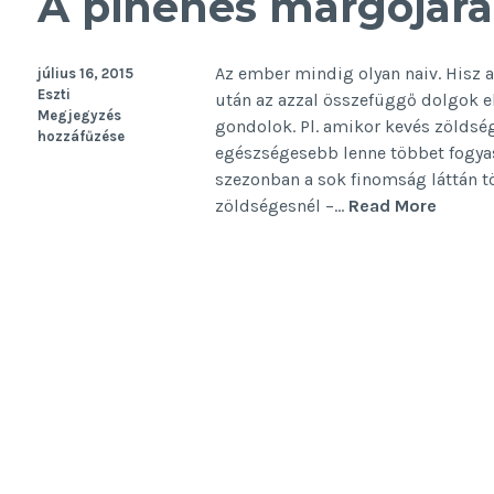
A pihenés margójára
Az ember mindig olyan naiv. Hisz
július 16, 2015
Eszti
után az azzal összefüggő dolgok 
Megjegyzés
gondolok. Pl. amikor kevés zöldsé
hozzáfűzése
egészségesebb lenne többet fogyas
szezonban a sok finomság láttán t
A
zöldségesnél –…
Read More
pihené
margój