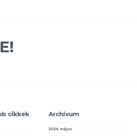
E!
bb cikkek
Archívum
2024. május