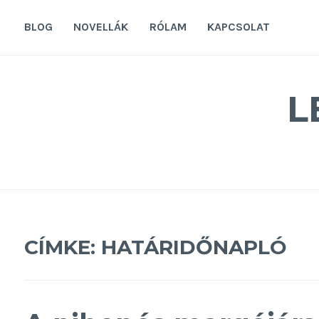
Tovább
a
BLOG
NOVELLÁK
RÓLAM
KAPCSOLAT
tartalomra
L
CÍMKE:
HATÁRIDŐNAPLÓ