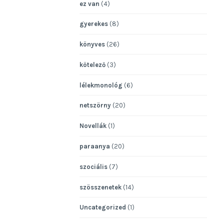
ez van
(4)
gyerekes
(8)
könyves
(26)
kötelező
(3)
lélekmonológ
(6)
netszörny
(20)
Novellák
(1)
paraanya
(20)
szociális
(7)
szösszenetek
(14)
Uncategorized
(1)