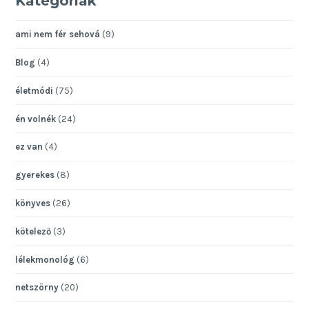
Kategóriák
ami nem fér sehová
(9)
Blog
(4)
életmódi
(75)
én volnék
(24)
ez van
(4)
gyerekes
(8)
könyves
(26)
kötelező
(3)
lélekmonológ
(6)
netszörny
(20)