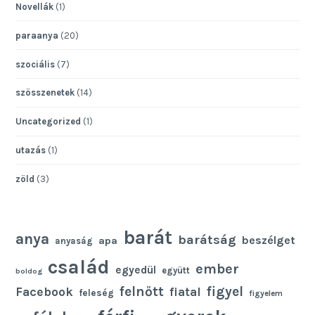
Novellák
(1)
paraanya
(20)
szociális
(7)
szösszenetek
(14)
Uncategorized
(1)
utazás
(1)
zöld
(3)
barát
anya
barátság
beszélget
apa
anyaság
család
ember
egyedül
együtt
boldog
felnőtt
figyel
Facebook
fiatal
feleség
figyelem