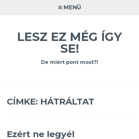
Tovább
MENÜ
a
tartalomra
LESZ EZ MÉG ÍGY
SE!
De miért pont most?!
CÍMKE:
HÁTRÁLTAT
Ezért ne legyél