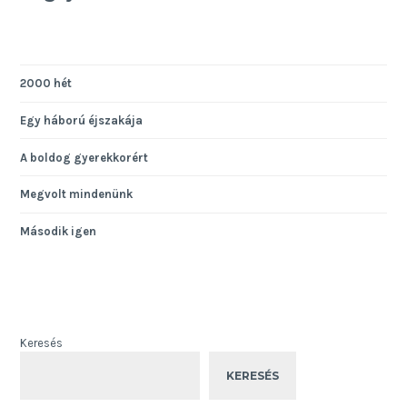
2000 hét
Egy háború éjszakája
A boldog gyerekkorért
Megvolt mindenünk
Második igen
Keresés
KERESÉS