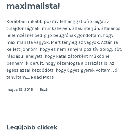
maximalista!
Korábban inkább pozitív felhanggal bíró negatív
tulajdonságnak, munkahelyen, állásinterjún, általános
jellemzésnél pedig jó beugrónak gondoltam, hogy
maximalista vagyok. Mert tényleg az vagyok. Aztán rá
kellett jönnöm, hogy ez nem annyira pozitív dolog, sőt,
ráadásul ahelyett, hogy katalizátorként működne
bennem, kiderült, hogy kézenfogta a parázást is. Az
egész azzal kezdődött, hogy ügyes gyerek voltam. Jól
Ezért
tanultam,…
Read More
ne
május 15, 2016
Eszti
legyél
maximalista!
Legújabb cikkek