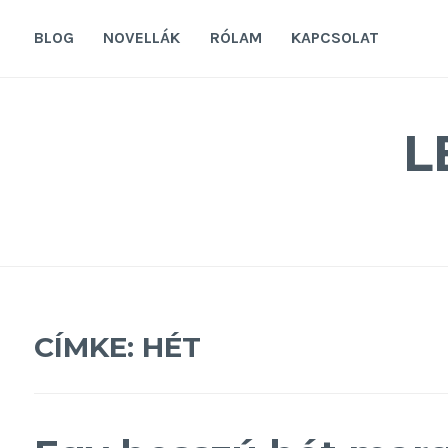
Tovább
a
BLOG
NOVELLÁK
RÓLAM
KAPCSOLAT
tartalomra
L
CÍMKE:
HÉT