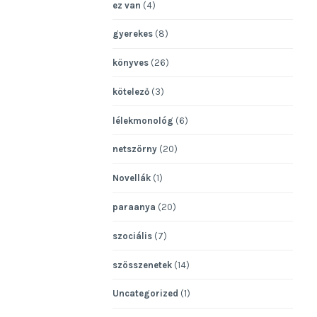
ez van
(4)
gyerekes
(8)
könyves
(26)
kötelező
(3)
lélekmonológ
(6)
netszörny
(20)
Novellák
(1)
paraanya
(20)
szociális
(7)
szösszenetek
(14)
Uncategorized
(1)