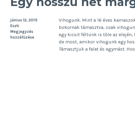
Egy hosszú hét marg
Vihogunk. Mint a 16 éves kamaszok 
június 12, 2015
Eszti
bokornak támasztva, csak vihogunk
Megjegyzés
egy kicsit féltünk is tőle az elejé
hozzáfűzése
de most, amikor vihogunk egy hoss
Támasztjuk a falat és egymást. Hos