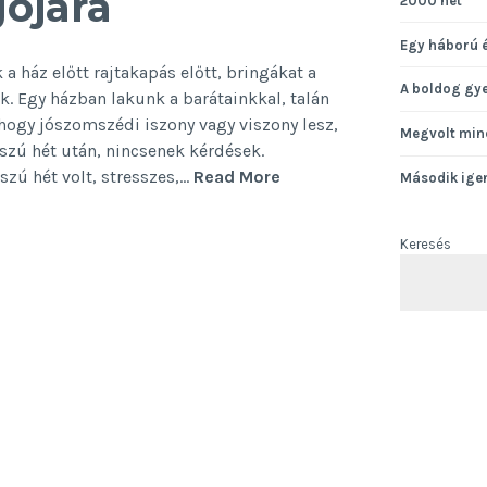
ójára
2000 hét
Egy háború 
a ház előtt rajtakapás előtt, bringákat a
A boldog gy
. Egy házban lakunk a barátainkkal, talán
n, hogy jószomszédi iszony vagy viszony lesz,
Megvolt min
zú hét után, nincsenek kérdések.
Egy
szú hét volt, stresszes,…
Read More
Második ige
hosszú
hét
Keresés
margójára