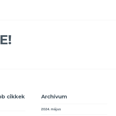
E!
bb cikkek
Archívum
2024. május