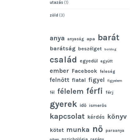
utazás
(1)
zöld
(3)
barát
anya
apa
anyaság
barátság
beszélget
boldog
család
egyedül
együtt
ember
Facebook
feleség
felnőtt
figyel
fiatal
figyelem
férfi
félelem
férj
fél
gyerek
idő
ismerős
kapcsolat
könyv
kérdés
nő
munka
kötet
paraanya
pszichológia
regény
pihen