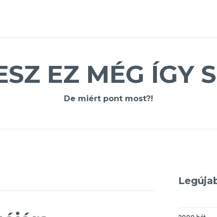
ESZ EZ MÉG ÍGY S
De miért pont most?!
Legúja